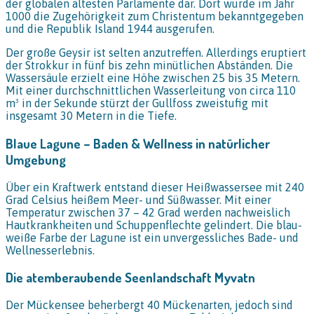
der globalen ältesten Parlamente dar. Dort wurde im Jahr
1000 die Zugehörigkeit zum Christentum bekanntgegeben
und die Republik Island 1944 ausgerufen.
Der große Geysir ist selten anzutreffen. Allerdings eruptiert
der Strokkur in fünf bis zehn minütlichen Abständen. Die
Wassersäule erzielt eine Höhe zwischen 25 bis 35 Metern.
Mit einer durchschnittlichen Wasserleitung von circa 110
m³ in der Sekunde stürzt der Gullfoss zweistufig mit
insgesamt 30 Metern in die Tiefe.
Blaue Lagune – Baden & Wellness in natürlicher
Umgebung
Über ein Kraftwerk entstand dieser Heißwassersee mit 240
Grad Celsius heißem Meer- und Süßwasser. Mit einer
Temperatur zwischen 37 – 42 Grad werden nachweislich
Hautkrankheiten und Schuppenflechte gelindert. Die blau-
weiße Farbe der Lagune ist ein unvergessliches Bade- und
Wellnesserlebnis.
Die atemberaubende Seenlandschaft Myvatn
Der Mückensee beherbergt 40 Mückenarten, jedoch sind