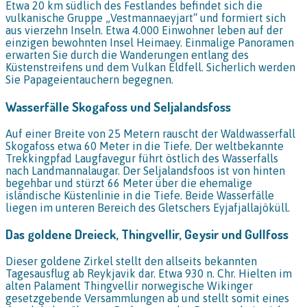
Etwa 20 km südlich des Festlandes befindet sich die
vulkanische Gruppe „Vestmannaeyjart“ und formiert sich
aus vierzehn Inseln. Etwa 4.000 Einwohner leben auf der
einzigen bewohnten Insel Heimaey. Einmalige Panoramen
erwarten Sie durch die Wanderungen entlang des
Küstenstreifens und dem Vulkan Eldfell. Sicherlich werden
Sie Papageientauchern begegnen.
Wasserfälle Skogafoss und Seljalandsfoss
Auf einer Breite von 25 Metern rauscht der Waldwasserfall
Skogafoss etwa 60 Meter in die Tiefe. Der weltbekannte
Trekkingpfad Laugfavegur führt östlich des Wasserfalls
nach Landmannalaugar. Der Seljalandsfoos ist von hinten
begehbar und stürzt 66 Meter über die ehemalige
isländische Küstenlinie in die Tiefe. Beide Wasserfälle
liegen im unteren Bereich des Gletschers Eyjafjallajöküll.
Das goldene Dreieck, Thingvellir, Geysir und Gullfoss
Dieser goldene Zirkel stellt den allseits bekannten
Tagesausflug ab Reykjavik dar. Etwa 930 n. Chr. Hielten im
alten Palament Thingvellir norwegische Wikinger
gesetzgebende Versammlungen ab und stellt somit eines