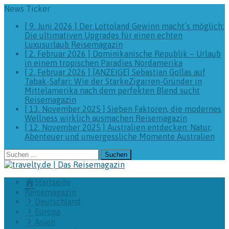
News Ticker
[ 9. Juni 2026 ]
Der Lottoland Gewinn macht’s möglich:
Die ultimativen Upgrades für einen echten
Luxusurlaub
Reisemagazin
[ 2. Februar 2026 ]
Dominikanische Republik – Urlaub
in einem tropischen Paradies
Nordamerika
[ 2. Februar 2026 ]
[ANZEIGE] Sebastian Gollas auf
Tabak-Safari: Wie der StarkeZigarren-Gründer in
Mittelamerika nach dem perfekten Blend sucht
Reisemagazin
[ 13. November 2025 ]
Sieben Faktoren, die modernes
Wellness wirklich ausmachen
Reisemagazin
[ 12. November 2025 ]
Australien entdecken: Natur,
Abenteuer und unvergessliche Momente
Australien
Suchen
nach:
Startseite
Reisemagazin
Deutschland
Europa
Asien