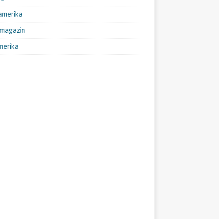
amerika
emagazin
merika