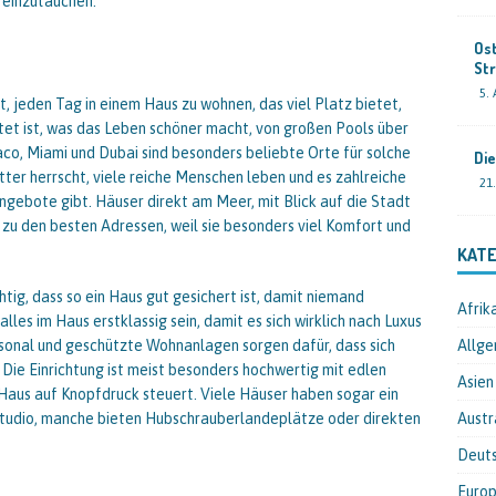
 einzutauchen.
Ost
Str
5.
et, jeden Tag in einem Haus zu wohnen, das viel Platz bietet,
ttet ist, was das Leben schöner macht, von großen Pools über
co, Miami und Dubai sind besonders beliebte Orte für solche
Die
tter herrscht, viele reiche Menschen leben und es zahlreiche
21
ngebote gibt. Häuser direkt am Meer, mit Blick auf die Stadt
zu den besten Adressen, weil sie besonders viel Komfort und
KATE
tig, dass so ein Haus gut gesichert ist, damit niemand
Afrik
es im Haus erstklassig sein, damit es sich wirklich nach Luxus
sonal und geschützte Wohnanlagen sorgen dafür, dass sich
Allge
 Die Einrichtung ist meist besonders hochwertig mit edlen
Asien
 Haus auf Knopfdruck steuert. Viele Häuser haben sogar ein
ssstudio, manche bieten Hubschrauberlandeplätze oder direkten
Austr
Deut
Euro