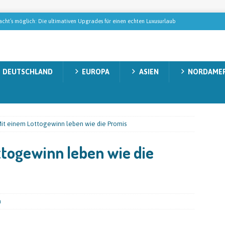
ht’s möglich: Die ultimativen Upgrades für einen echten Luxusurlaub
blik – Urlaub in einem tropischen Paradies
NORDAMERIKA
DEUTSCHLAND
EUROPA
ASIEN
NORDAMER
Gollas auf Tabak-Safari: Wie der StarkeZigarren-Gründer in Mittelamerika
EMAGAZIN
 die modernes Wellness wirklich ausmachen
REISEMAGAZIN
Mit einem Lottogewinn leben wie die Promis
cken: Natur, Abenteuer und unvergessliche Momente
AUSTRALIEN
ttogewinn leben wie die
n