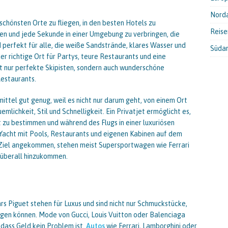
Nord
schönsten Orte zu fliegen, in den besten Hotels zu
Reis
en und jede Sekunde in einer Umgebung zu verbringen, die
d perfekt für alle, die weiße Sandstrände, klares Wasser und
Süda
er richtige Ort für Partys, teure Restaurants und eine
 nur perfekte Skipisten, sondern auch wunderschöne
Restaurants.
mittel gut genug, weil es nicht nur darum geht, von einem Ort
ichkeit, Stil und Schnelligkeit. Ein Privatjet ermöglicht es,
t zu bestimmen und während des Flugs in einer luxuriösen
acht mit Pools, Restaurants und eigenen Kabinen auf dem
m Ziel angekommen, stehen meist Supersportwagen wie Ferrari
l überall hinzukommen.
s Piguet stehen für Luxus und sind nicht nur Schmuckstücke,
igen können. Mode von Gucci, Louis Vuitton oder Balenciaga
, dass Geld kein Problem ist.
Autos
wie Ferrari, Lamborghini oder