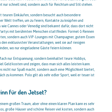
ht nur schnell sind, sondern auch für Reichtum und Stil stehen.
 mit teuren Einkäufen, sondern besucht auch besondere
er Welt treffen, um zu feiern, Kontakte zu knüpfen und
s wie Cannes oder Venedig sind bekannt dafür, dass dort nicht
 Partys mit berühmten Menschen stattfinden. Formel-1-Rennen
s bieten, sondern auch VIP-Lounges mit Champagner, gutem Essen
den exklusivsten Veranstaltungen, weil sie auf riesigen
finden, wo nur eingeladene Gäste feiern können.
nfach nur Entspannung, sondern beinhaltet teure Hobbys,
el Geld kosten und zeigen, dass man sich alles leisten kann.
 es nicht nur Spaß macht, sondern auch eine Möglichkeit bietet,
 zu kommen. Polo gilt als sehr edler Sport, weil er teuer ist
inn für den Jetset?
h einem großen Traum, aber ohne einen klaren Plan kann es sehr
utos, große Häuser und schöne Reisen viel kosten, sondern auch