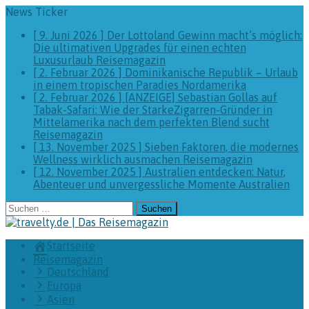
News Ticker
[ 9. Juni 2026 ]
Der Lottoland Gewinn macht’s möglich:
Die ultimativen Upgrades für einen echten
Luxusurlaub
Reisemagazin
[ 2. Februar 2026 ]
Dominikanische Republik – Urlaub
in einem tropischen Paradies
Nordamerika
[ 2. Februar 2026 ]
[ANZEIGE] Sebastian Gollas auf
Tabak-Safari: Wie der StarkeZigarren-Gründer in
Mittelamerika nach dem perfekten Blend sucht
Reisemagazin
[ 13. November 2025 ]
Sieben Faktoren, die modernes
Wellness wirklich ausmachen
Reisemagazin
[ 12. November 2025 ]
Australien entdecken: Natur,
Abenteuer und unvergessliche Momente
Australien
Suchen
nach:
Startseite
Reisemagazin
Deutschland
Europa
Asien