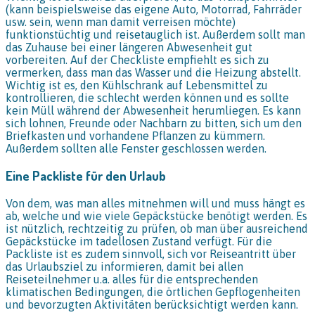
(kann beispielsweise das eigene Auto, Motorrad, Fahrräder
usw. sein, wenn man damit verreisen möchte)
funktionstüchtig und reisetauglich ist. Außerdem sollt man
das Zuhause bei einer längeren Abwesenheit gut
vorbereiten. Auf der Checkliste empfiehlt es sich zu
vermerken, dass man das Wasser und die Heizung abstellt.
Wichtig ist es, den Kühlschrank auf Lebensmittel zu
kontrollieren, die schlecht werden können und es sollte
kein Müll während der Abwesenheit herumliegen. Es kann
sich lohnen, Freunde oder Nachbarn zu bitten, sich um den
Briefkasten und vorhandene Pflanzen zu kümmern.
Außerdem sollten alle Fenster geschlossen werden.
Eine Packliste für den Urlaub
Von dem, was man alles mitnehmen will und muss hängt es
ab, welche und wie viele Gepäckstücke benötigt werden. Es
ist nützlich, rechtzeitig zu prüfen, ob man über ausreichend
Gepäckstücke im tadellosen Zustand verfügt. Für die
Packliste ist es zudem sinnvoll, sich vor Reiseantritt über
das Urlaubsziel zu informieren, damit bei allen
Reiseteilnehmer u.a. alles für die entsprechenden
klimatischen Bedingungen, die örtlichen Gepflogenheiten
und bevorzugten Aktivitäten berücksichtigt werden kann.