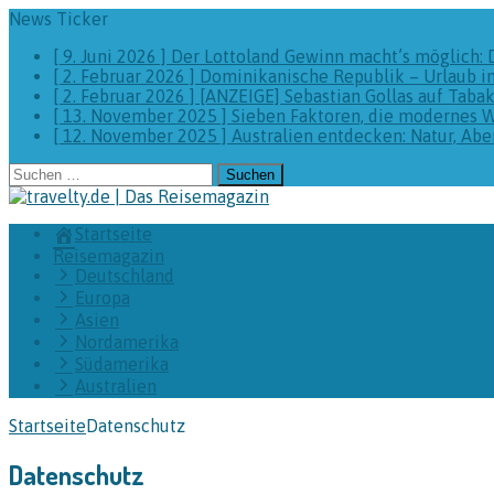
News Ticker
[ 9. Juni 2026 ]
Der Lottoland Gewinn macht’s möglich: 
[ 2. Februar 2026 ]
Dominikanische Republik – Urlaub i
[ 2. Februar 2026 ]
[ANZEIGE] Sebastian Gollas auf Taba
[ 13. November 2025 ]
Sieben Faktoren, die modernes 
[ 12. November 2025 ]
Australien entdecken: Natur, A
Suchen
nach:
Startseite
Reisemagazin
Deutschland
Europa
Asien
Nordamerika
Südamerika
Australien
Startseite
Datenschutz
Datenschutz