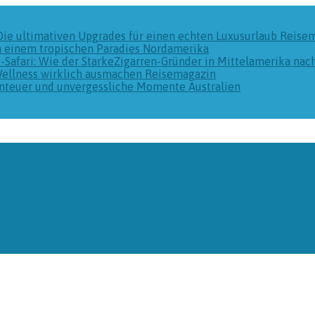
Die ultimativen Upgrades für einen echten Luxusurlaub
Reise
n einem tropischen Paradies
Nordamerika
k-Safari: Wie der StarkeZigarren-Gründer in Mittelamerika na
Wellness wirklich ausmachen
Reisemagazin
benteuer und unvergessliche Momente
Australien