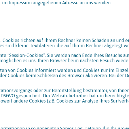
er im Impressum angegebenen Adresse an uns wenden.
. Cookies richten auf Ihrem Rechner keinen Schaden an und e
es sind kleine Textdateien, die auf Ihrem Rechner abgelegt we
te “Session-Cookies”. Sie werden nach Ende Ihres Besuchs au
ermöglichen es uns, Ihren Browser beim nächsten Besuch wied
etzen von Cookies informiert werden und Cookies nur im Einze
er Cookies beim Schließen des Browser aktivieren. Bei der De
ationsvorgangs oder zur Bereitstellung bestimmter, von Ihne
t. f DSGVO gespeichert. Der Websitebetreiber hat ein berechtig
Soweit andere Cookies (z.B. Cookies zur Analyse Ihres Surfver
formationen in so genannten Server-Log-Dateien, die Ihr Brows