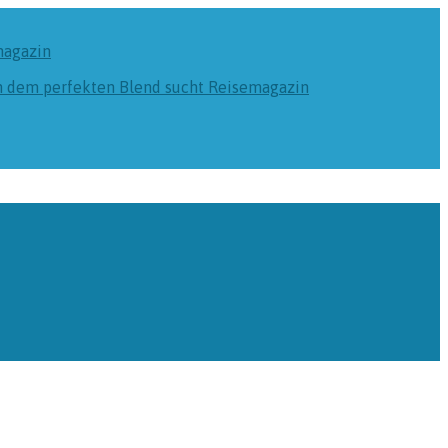
magazin
ch dem perfekten Blend sucht
Reisemagazin