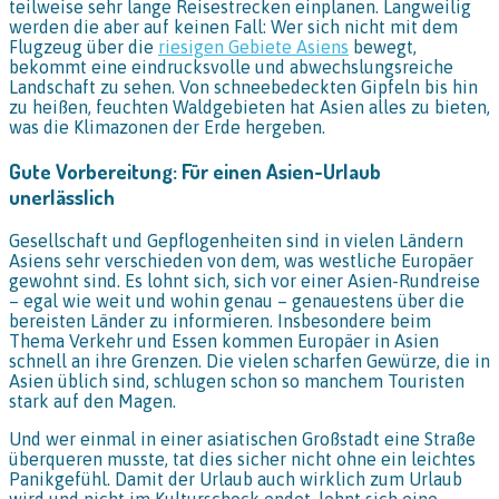
teilweise sehr lange Reisestrecken einplanen. Langweilig
werden die aber auf keinen Fall: Wer sich nicht mit dem
Flugzeug über die
riesigen Gebiete Asiens
bewegt,
bekommt eine eindrucksvolle und abwechslungsreiche
Landschaft zu sehen. Von schneebedeckten Gipfeln bis hin
zu heißen, feuchten Waldgebieten hat Asien alles zu bieten,
was die Klimazonen der Erde hergeben.
Gute Vorbereitung: Für einen Asien-Urlaub
unerlässlich
Gesellschaft und Gepflogenheiten sind in vielen Ländern
Asiens sehr verschieden von dem, was westliche Europäer
gewohnt sind. Es lohnt sich, sich vor einer Asien-Rundreise
– egal wie weit und wohin genau – genauestens über die
bereisten Länder zu informieren. Insbesondere beim
Thema Verkehr und Essen kommen Europäer in Asien
schnell an ihre Grenzen. Die vielen scharfen Gewürze, die in
Asien üblich sind, schlugen schon so manchem Touristen
stark auf den Magen.
Und wer einmal in einer asiatischen Großstadt eine Straße
überqueren musste, tat dies sicher nicht ohne ein leichtes
Panikgefühl. Damit der Urlaub auch wirklich zum Urlaub
wird und nicht im Kulturschock endet, lohnt sich eine