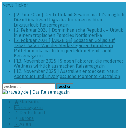
News Ticker
[ 9. Juni 2026 ]
Der Lottoland Gewinn macht’s möglich:
Die ultimativen Upgrades für einen echten
Luxusurlaub
Reisemagazin
[ 2. Februar 2026 ]
Dominikanische Republik – Urlaub
in einem tropischen Paradies
Nordamerika
[ 2. Februar 2026 ]
[ANZEIGE] Sebastian Gollas auf
Tabak-Safari: Wie der StarkeZigarren-Gründer in
Mittelamerika nach dem perfekten Blend sucht
Reisemagazin
[ 13. November 2025 ]
Sieben Faktoren, die modernes
Wellness wirklich ausmachen
Reisemagazin
[ 12. November 2025 ]
Australien entdecken: Natur,
Abenteuer und unvergessliche Momente
Australien
Suchen
nach:
Startseite
Reisemagazin
Deutschland
Europa
Asien