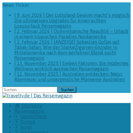
News Ticker
[ 9. Juni 2026 ]
Der Lottoland Gewinn macht’s möglich:
Die ultimativen Upgrades für einen echten
Luxusurlaub
Reisemagazin
[ 2. Februar 2026 ]
Dominikanische Republik – Urlaub
in einem tropischen Paradies
Nordamerika
[ 2. Februar 2026 ]
[ANZEIGE] Sebastian Gollas auf
Tabak-Safari: Wie der StarkeZigarren-Gründer in
Mittelamerika nach dem perfekten Blend sucht
Reisemagazin
[ 13. November 2025 ]
Sieben Faktoren, die modernes
Wellness wirklich ausmachen
Reisemagazin
[ 12. November 2025 ]
Australien entdecken: Natur,
Abenteuer und unvergessliche Momente
Australien
Suchen
nach:
Startseite
Reisemagazin
Deutschland
Europa
Asien
Nordamerika