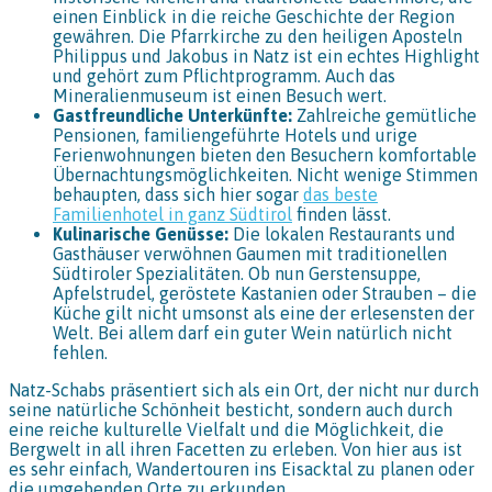
einen Einblick in die reiche Geschichte der Region
gewähren. Die Pfarrkirche zu den heiligen Aposteln
Philippus und Jakobus in Natz ist ein echtes Highlight
und gehört zum Pflichtprogramm. Auch das
Mineralienmuseum ist einen Besuch wert.
Gastfreundliche Unterkünfte:
Zahlreiche gemütliche
Pensionen, familiengeführte Hotels und urige
Ferienwohnungen bieten den Besuchern komfortable
Übernachtungsmöglichkeiten. Nicht wenige Stimmen
behaupten, dass sich hier sogar
das beste
Familienhotel in ganz Südtirol
finden lässt.
Kulinarische Genüsse:
Die lokalen Restaurants und
Gasthäuser verwöhnen Gaumen mit traditionellen
Südtiroler Spezialitäten. Ob nun Gerstensuppe,
Apfelstrudel, geröstete Kastanien oder Strauben – die
Küche gilt nicht umsonst als eine der erlesensten der
Welt. Bei allem darf ein guter Wein natürlich nicht
fehlen.
Natz-Schabs präsentiert sich als ein Ort, der nicht nur durch
seine natürliche Schönheit besticht, sondern auch durch
eine reiche kulturelle Vielfalt und die Möglichkeit, die
Bergwelt in all ihren Facetten zu erleben. Von hier aus ist
es sehr einfach, Wandertouren ins Eisacktal zu planen oder
die umgebenden Orte zu erkunden.