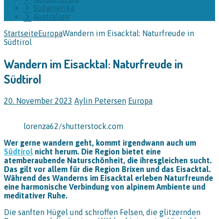
Südamerika
Australien
Startseite
Europa
Wandern im Eisacktal: Naturfreude in
Südtirol
Wandern im Eisacktal: Naturfreude in
Südtirol
20. November 2023
Aylin Petersen
Europa
lorenza62/shutterstock.com
Wer gerne wandern geht, kommt irgendwann auch um
Südtirol
nicht herum. Die Region bietet eine
atemberaubende Naturschönheit, die ihresgleichen sucht.
Das gilt vor allem für die Region Brixen und das Eisacktal.
Während des Wanderns im Eisacktal erleben Naturfreunde
eine harmonische Verbindung von alpinem Ambiente und
meditativer Ruhe.
Die sanften Hügel und schroffen Felsen, die glitzernden