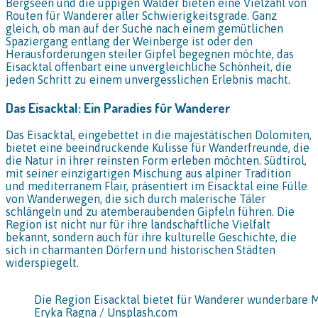
Bergseen und die üppigen Wälder bieten eine Vielzahl von
Routen für Wanderer aller Schwierigkeitsgrade. Ganz
gleich, ob man auf der Suche nach einem gemütlichen
Spaziergang entlang der Weinberge ist oder den
Herausforderungen steiler Gipfel begegnen möchte, das
Eisacktal offenbart eine unvergleichliche Schönheit, die
jeden Schritt zu einem unvergesslichen Erlebnis macht.
Das Eisacktal: Ein Paradies für Wanderer
Das Eisacktal, eingebettet in die majestätischen Dolomiten,
bietet eine beeindruckende Kulisse für Wanderfreunde, die
die Natur in ihrer reinsten Form erleben möchten. Südtirol,
mit seiner einzigartigen Mischung aus alpiner Tradition
und mediterranem Flair, präsentiert im Eisacktal eine Fülle
von Wanderwegen, die sich durch malerische Täler
schlängeln und zu atemberaubenden Gipfeln führen. Die
Region ist nicht nur für ihre landschaftliche Vielfalt
bekannt, sondern auch für ihre kulturelle Geschichte, die
sich in charmanten Dörfern und historischen Städten
widerspiegelt.
Die Region Eisacktal bietet für Wanderer wunderbare M
Eryka Ragna / Unsplash.com