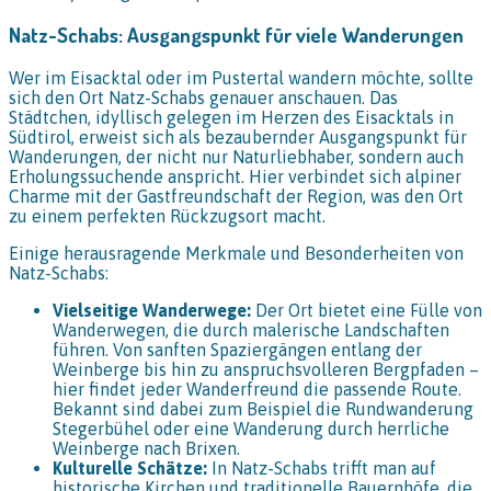
Natz-Schabs: Ausgangspunkt für viele Wanderungen
Wer im Eisacktal oder im Pustertal wandern möchte, sollte
sich den Ort Natz-Schabs genauer anschauen. Das
Städtchen, idyllisch gelegen im Herzen des Eisacktals in
Südtirol, erweist sich als bezaubernder Ausgangspunkt für
Wanderungen, der nicht nur Naturliebhaber, sondern auch
Erholungssuchende anspricht. Hier verbindet sich alpiner
Charme mit der Gastfreundschaft der Region, was den Ort
zu einem perfekten Rückzugsort macht.
Einige herausragende Merkmale und Besonderheiten von
Natz-Schabs:
Vielseitige Wanderwege:
Der Ort bietet eine Fülle von
Wanderwegen, die durch malerische Landschaften
führen. Von sanften Spaziergängen entlang der
Weinberge bis hin zu anspruchsvolleren Bergpfaden –
hier findet jeder Wanderfreund die passende Route.
Bekannt sind dabei zum Beispiel die Rundwanderung
Stegerbühel oder eine Wanderung durch herrliche
Weinberge nach Brixen.
Kulturelle Schätze:
In Natz-Schabs trifft man auf
historische Kirchen und traditionelle Bauernhöfe, die