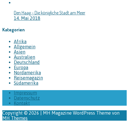
Den Haag – Die königliche Stadt am Meer
14. Mai 2018
Kategorien
Afrika
Allgemein
Asien
Australien
Deutschland
Europa
Nordamerika
Reisemagazin
Südamerika
Impressum
Datenschutz
Kontakt
Copyright © 2026 | MH Magazine WordPress Theme von
MH Themes