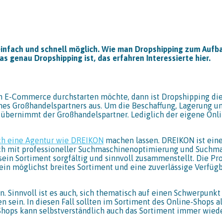
nfach und schnell möglich. Wie man Dropshipping zum Aufba
enau Dropshipping ist, das erfahren Interessierte hier.
 E-Commerce durchstarten möchte, dann ist Dropshipping die 
nes Großhandelspartners aus. Um die Beschaffung, Lagerung 
 übernimmt der Großhandelspartner. Lediglich der eigene On
ch eine Agentur wie DREIKON
machen lassen. DREIKON ist eine
ich mit professioneller Suchmaschinenoptimierung und Suchm
sein Sortiment sorgfältig und sinnvoll zusammenstellt. Die P
n möglichst breites Sortiment und eine zuverlässige Verfügbar
sein. Sinnvoll ist es auch, sich thematisch auf einen Schwerp
sein. In diesen Fall sollten im Sortiment des Online-Shops al
Shops kann selbstverständlich auch das Sortiment immer wied