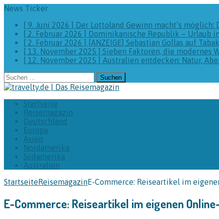
News Ticker
[ 9. Juni 2026 ]
Der Lottoland Gewinn macht’s möglich: 
[ 2. Februar 2026 ]
Dominikanische Republik – Urlaub i
[ 2. Februar 2026 ]
[ANZEIGE] Sebastian Gollas auf Taba
[ 13. November 2025 ]
Sieben Faktoren, die modernes 
[ 12. November 2025 ]
Australien entdecken: Natur, A
Suchen
nach:
Startseite
Reisemagazin
Deutschland
Europa
Asien
Nordamerika
Südamerika
Australien
Startseite
Reisemagazin
E-Commerce: Reiseartikel im eigene
E-Commerce: Reiseartikel im eigenen Onlin