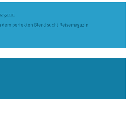
magazin
ch dem perfekten Blend sucht
Reisemagazin