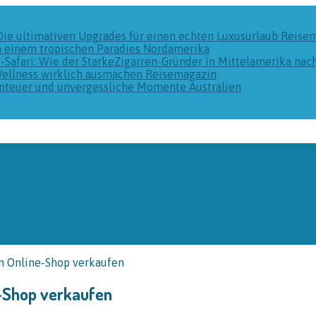
Die ultimativen Upgrades für einen echten Luxusurlaub
Reise
n einem tropischen Paradies
Nordamerika
k-Safari: Wie der StarkeZigarren-Gründer in Mittelamerika na
Wellness wirklich ausmachen
Reisemagazin
benteuer und unvergessliche Momente
Australien
n Online-Shop verkaufen
e-Shop verkaufen