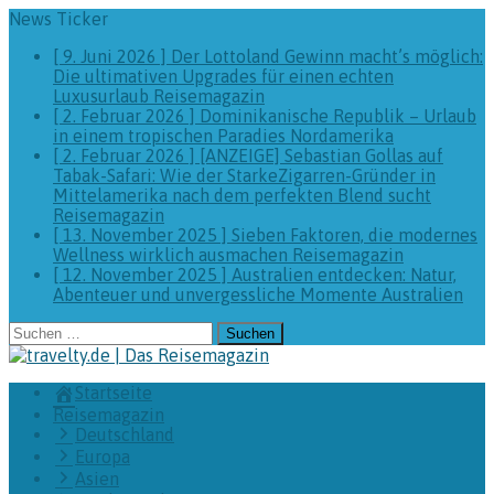
News Ticker
[ 9. Juni 2026 ]
Der Lottoland Gewinn macht’s möglich:
Die ultimativen Upgrades für einen echten
Luxusurlaub
Reisemagazin
[ 2. Februar 2026 ]
Dominikanische Republik – Urlaub
in einem tropischen Paradies
Nordamerika
[ 2. Februar 2026 ]
[ANZEIGE] Sebastian Gollas auf
Tabak-Safari: Wie der StarkeZigarren-Gründer in
Mittelamerika nach dem perfekten Blend sucht
Reisemagazin
[ 13. November 2025 ]
Sieben Faktoren, die modernes
Wellness wirklich ausmachen
Reisemagazin
[ 12. November 2025 ]
Australien entdecken: Natur,
Abenteuer und unvergessliche Momente
Australien
Suchen
nach:
Startseite
Reisemagazin
Deutschland
Europa
Asien