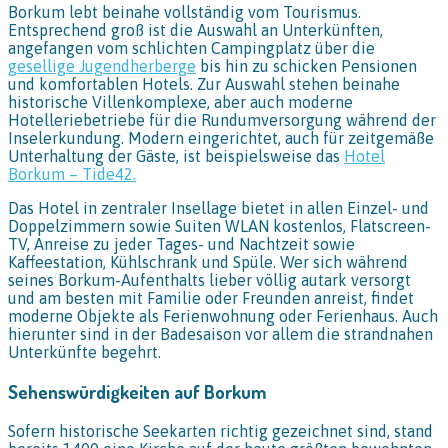
Borkum lebt beinahe vollständig vom Tourismus.
Entsprechend groß ist die Auswahl an Unterkünften,
angefangen vom schlichten Campingplatz über die
gesellige Jugendherberge
bis hin zu schicken Pensionen
und komfortablen Hotels. Zur Auswahl stehen beinahe
historische Villenkomplexe, aber auch moderne
Hotelleriebetriebe für die Rundumversorgung während der
Inselerkundung. Modern eingerichtet, auch für zeitgemäße
Unterhaltung der Gäste, ist beispielsweise das
Hotel
Borkum – Tide42.
Das Hotel in zentraler Insellage bietet in allen Einzel- und
Doppelzimmern sowie Suiten WLAN kostenlos, Flatscreen-
TV, Anreise zu jeder Tages- und Nachtzeit sowie
Kaffeestation, Kühlschrank und Spüle. Wer sich während
seines Borkum-Aufenthalts lieber völlig autark versorgt
und am besten mit Familie oder Freunden anreist, findet
moderne Objekte als Ferienwohnung oder Ferienhaus. Auch
hierunter sind in der Badesaison vor allem die strandnahen
Unterkünfte begehrt.
Sehenswürdigkeiten auf Borkum
Sofern historische Seekarten richtig gezeichnet sind, stand