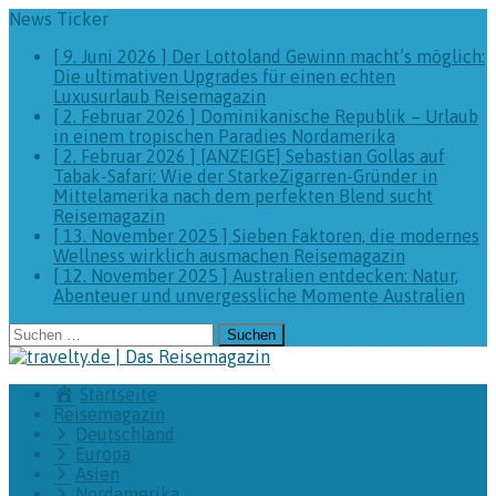
News Ticker
[ 9. Juni 2026 ]
Der Lottoland Gewinn macht’s möglich:
Die ultimativen Upgrades für einen echten
Luxusurlaub
Reisemagazin
[ 2. Februar 2026 ]
Dominikanische Republik – Urlaub
in einem tropischen Paradies
Nordamerika
[ 2. Februar 2026 ]
[ANZEIGE] Sebastian Gollas auf
Tabak-Safari: Wie der StarkeZigarren-Gründer in
Mittelamerika nach dem perfekten Blend sucht
Reisemagazin
[ 13. November 2025 ]
Sieben Faktoren, die modernes
Wellness wirklich ausmachen
Reisemagazin
[ 12. November 2025 ]
Australien entdecken: Natur,
Abenteuer und unvergessliche Momente
Australien
Suchen
nach:
Startseite
Reisemagazin
Deutschland
Europa
Asien
Nordamerika