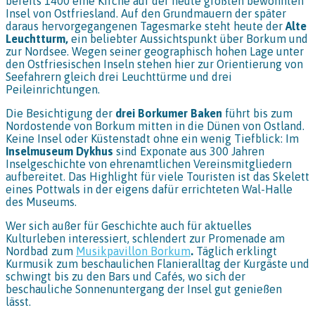
bereits 1400 eine Kirche auf der heute größten bewohnten
Insel von Ostfriesland. Auf den Grundmauern der später
daraus hervorgegangenen Tagesmarke steht heute der
Alte
Leuchtturm,
ein beliebter Aussichtspunkt über Borkum und
zur Nordsee. Wegen seiner geographisch hohen Lage unter
den Ostfriesischen Inseln stehen hier zur Orientierung von
Seefahrern gleich drei Leuchttürme und drei
Peileinrichtungen.
Die Besichtigung der
drei Borkumer Baken
führt bis zum
Nordostende von Borkum mitten in die Dünen von Ostland.
Keine Insel oder Küstenstadt ohne ein wenig Tiefblick: Im
Inselmuseum Dykhus
sind Exponate aus 300 Jahren
Inselgeschichte von ehrenamtlichen Vereinsmitgliedern
aufbereitet. Das Highlight für viele Touristen ist das Skelett
eines Pottwals in der eigens dafür errichteten Wal-Halle
des Museums.
Wer sich außer für Geschichte auch für aktuelles
Kulturleben interessiert, schlendert zur Promenade am
Nordbad zum
Musikpavillon Borkum
.
Täglich erklingt
Kurmusik zum beschaulichen Flanieralltag der Kurgäste und
schwingt bis zu den Bars und Cafés, wo sich der
beschauliche Sonnenuntergang der Insel gut genießen
lässt.