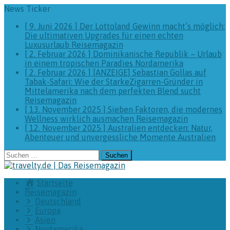
News Ticker
[ 9. Juni 2026 ]
Der Lottoland Gewinn macht’s möglich:
Die ultimativen Upgrades für einen echten
Luxusurlaub
Reisemagazin
[ 2. Februar 2026 ]
Dominikanische Republik – Urlaub
in einem tropischen Paradies
Nordamerika
[ 2. Februar 2026 ]
[ANZEIGE] Sebastian Gollas auf
Tabak-Safari: Wie der StarkeZigarren-Gründer in
Mittelamerika nach dem perfekten Blend sucht
Reisemagazin
[ 13. November 2025 ]
Sieben Faktoren, die modernes
Wellness wirklich ausmachen
Reisemagazin
[ 12. November 2025 ]
Australien entdecken: Natur,
Abenteuer und unvergessliche Momente
Australien
Suchen
nach:
Startseite
Reisemagazin
Deutschland
Europa
Asien
Nordamerika