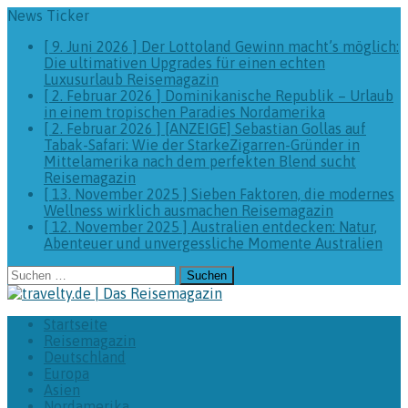
News Ticker
[ 9. Juni 2026 ]
Der Lottoland Gewinn macht’s möglich:
Die ultimativen Upgrades für einen echten
Luxusurlaub
Reisemagazin
[ 2. Februar 2026 ]
Dominikanische Republik – Urlaub
in einem tropischen Paradies
Nordamerika
[ 2. Februar 2026 ]
[ANZEIGE] Sebastian Gollas auf
Tabak-Safari: Wie der StarkeZigarren-Gründer in
Mittelamerika nach dem perfekten Blend sucht
Reisemagazin
[ 13. November 2025 ]
Sieben Faktoren, die modernes
Wellness wirklich ausmachen
Reisemagazin
[ 12. November 2025 ]
Australien entdecken: Natur,
Abenteuer und unvergessliche Momente
Australien
Suchen
nach:
Startseite
Reisemagazin
Deutschland
Europa
Asien
Nordamerika