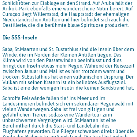
Schildkröten zur Eiablage an den Strand. Auf Aruba hält der
Arikok-Park ebenfalls eine wunderschöne Natur bereit. Auf
Curaçao liegt Willemstad, die Hauptstadt der ehemaligen
Niederländischen Antillen und hier befindet sich auch die
Destillerie, die die berühmte blaue Spirituose produziert.
Die SSS-Inseln
Saba, St.Maarten und St. Eustathius sind die Inseln über dem
Winde, die im Norden der Kleinen Antillen liegen. Das
Klima wird von den Passatwinden beeinflusst und dies
bringt den Inseln etwas mehr Regen. Während der Reisezeit
zwischen Januar und Mai ist es hier trotzdem warm und
trocken. St.Eustathius hat einen vulkanischen Ursprung. Der
Vulkan mit seinen Kratern ist ein beliebtes Ausflugsziel.
Saba ist eine der wenigen Inseln, die keinen Sandstrand hat.
Schroffe Felswände fallen tief ins Meer und im
Landesinneren befindet sich ein sekundärer Regenwald mit
vielen Wanderwegen. Saba ist frei von giftigen und
gefährlichen Tieren, sodass eine Wandertour zum
unbeschwerten Vergnügen wird. St.Maarten ist eine
Berühmtheit durch die Start- und Landebahn des
Flughafens geworden. Die Flieger schweben direkt über die
Köpfe der Badegäste am Sandstrand. Die Insel hat jedoch