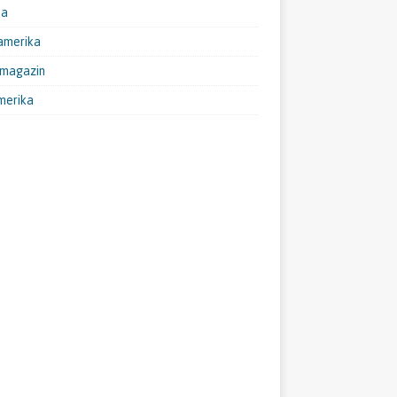
pa
amerika
emagazin
merika