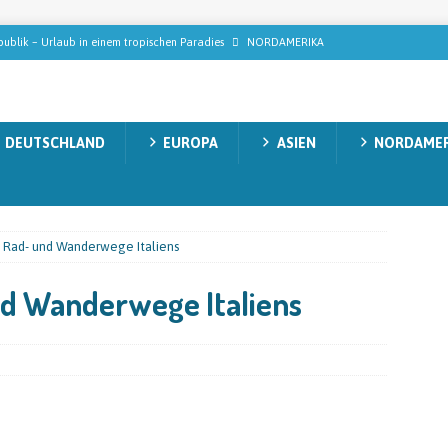
ublik – Urlaub in einem tropischen Paradies
NORDAMERIKA
n Gollas auf Tabak-Safari: Wie der StarkeZigarren-Gründer in Mittelamerika
ISEMAGAZIN
DEUTSCHLAND
EUROPA
ASIEN
NORDAMER
n, die modernes Wellness wirklich ausmachen
REISEMAGAZIN
decken: Natur, Abenteuer und unvergessliche Momente
AUSTRALIEN
acht’s möglich: Die ultimativen Upgrades für einen echten Luxusurlaub
 Rad- und Wanderwege Italiens
nd Wanderwege Italiens