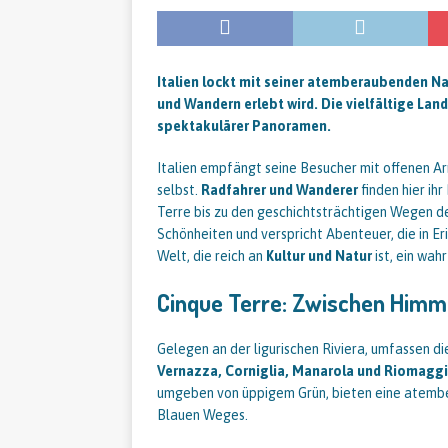
Italien lockt mit seiner atemberaubenden Na
und Wandern erlebt wird. Die vielfältige La
spektakulärer Panoramen.
Italien empfängt seine Besucher mit offenen Arm
selbst.
Radfahrer und Wanderer
finden hier i
Terre bis zu den geschichtsträchtigen Wegen de
Schönheiten und verspricht Abenteuer, die in Eri
Welt, die reich an
Kultur und Natur
ist, ein wah
Cinque Terre: Zwischen Himm
Gelegen an der ligurischen Riviera, umfassen d
Vernazza, Corniglia, Manarola und Riomagg
umgeben von üppigem Grün, bieten eine atembe
Blauen Weges.