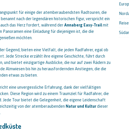
Euro
sgangspunkt für einige der atemberaubendsten Radtouren, die
Nord
, benannt nach der legendären historischen Figur, verspricht ein
Reis
s auch das Herz fordert, während der
Annaberg Easy-Trail
mit
Panoramen eine Einladung für diejenigen ist, die die
Süda
 genießen möchten.
er Gegend, bieten eine Vielfalt, die jeden Radfahrer, egal ob
t. Jede Strecke erzählt ihre eigene Geschichte, führt durch
n, und bietet einzigartige Ausblicke, die nur auf zwei Rädern zu
nde Almwiesen bis hin zu herausfordernden Anstiegen, die die
jeden etwas zu bieten.
icht eine unvergessliche Erfahrung, dank der vielfältigen
cken. Diese Region wird zu einem Traumziel für Radfahrer, die
. Jede Tour bietet die Gelegenheit, die eigene Leidenschaft
gleichzeitig von der atemberaubenden
Natur und Kultur
dieser
.
agdküste