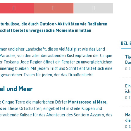
turkulisse, die durch Outdoor-Aktivitäten wie Radfahren
ndschaft bietet unvergessliche Momente inmitten
BELI
en und einer Landschaft, die so vielfältig ist wie das Land
hr Paradies, von den atemberaubenden Küstenpfaden der Cinque
Tip
r Toskana. Jede Region öffnet ein Fenster zu unvergleichlichen
Da
nnerung bleiben. Mit jedem Tritt und Schritt entfaltet sich eine
2
r gewordener Traum für jeden, der das Draußen liebt.
Ei
el und Meer
ich
7
ie Cinque Terre die malerischen Dörfer
Monterosso al Mare,
iore
. Diese Ortschaften, eingebettet in steile Klippen und
Mob
raubende Kulisse für das Abenteuer des Sentiero Azzurro, des
di
2