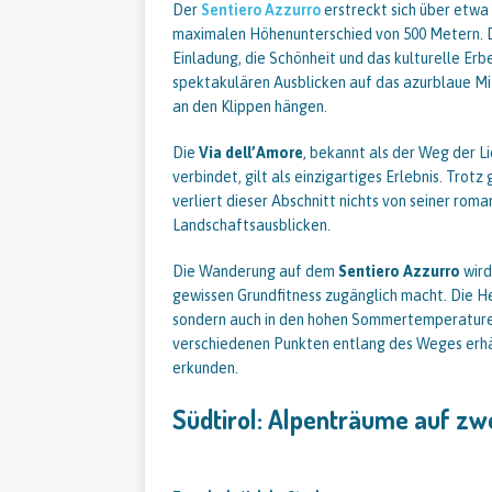
Der
Sentiero Azzurro
erstreckt sich über etwa
maximalen Höhenunterschied von 500 Metern. Die
Einladung, die Schönheit und das kulturelle Er
spektakulären Ausblicken auf das azurblaue Mi
an den Klippen hängen.
Die
Via dell’Amore
, bekannt als der Weg der L
verbindet, gilt als einzigartiges Erlebnis. Trot
verliert dieser Abschnitt nichts von seiner ro
Landschaftsausblicken.
Die Wanderung auf dem
Sentiero Azzurro
wird
gewissen Grundfitness zugänglich macht. Die He
sondern auch in den hohen Sommertemperaturen
verschiedenen Punkten entlang des Weges erhält
erkunden.
Südtirol: Alpenträume auf zw