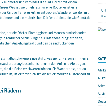
 12 Kilometer und verbindet die fünf Dörfer mit einem
ser Weg ist weit mehr als nur eine Route; er ist eine
Url
be der Cinque Terre zu Fuß zu entdecken. Wanderer werden mit
1
ttelmeer und die malerischen Dörfer belohnt, die wie Gemälde
iebe, der die Dörfer Riomaggiore und Manarola miteinander
z gelegentlicher Schließungen für Instandhaltungsarbeiten,
mantischen Anziehungskraft und den beeindruckenden
KATE
 als mäßig schwierig eingestuft, was sie für Personen mit einer
rausforderung besteht nicht nur in den Auf- und Abstiegen,
, die die Reise erschweren können. Ein Wanderpass, der an
Afrik
lich ist, ist erforderlich, um diesen einmaligen Küstenpfad zu
Allge
Asien
ei Rädern
Austr
Deut