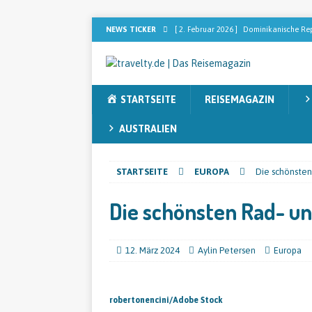
NEWS TICKER
[ 2. Februar 2026 ]
Dominikanische Rep
[ 2. Februar 2026 ]
[ANZEIGE] Sebastia
nach dem perfekten Blend sucht
RE
STARTSEITE
REISEMAGAZIN
[ 13. November 2025 ]
Sieben Faktore
[ 12. November 2025 ]
Australien ent
AUSTRALIEN
[ 9. Juni 2026 ]
Der Lottoland Gewinn m
STARTSEITE
EUROPA
Die schönsten
REISEMAGAZIN
Die schönsten Rad- u
12. März 2024
Aylin Petersen
Europa
robertonencini/Adobe Stock