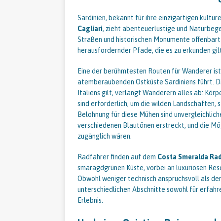
Sardinien, bekannt für ihre einzigartigen kultu
Cagliari
, zieht abenteuerlustige und Naturbeg
Straßen und historischen Monumente offenbart 
herausfordernder Pfade, die es zu erkunden gilt
Eine der berühmtesten Routen für Wanderer is
atemberaubenden Ostküste Sardiniens führt. D
Italiens gilt, verlangt Wanderern alles ab: Körp
sind erforderlich, um die wilden Landschaften, 
Belohnung für diese Mühen sind unvergleichlic
verschiedenen Blautönen erstreckt, und die Mö
zugänglich wären.
Radfahrer finden auf dem
Costa Smeralda Ra
smaragdgrünen Küste, vorbei an luxuriösen Reso
Obwohl weniger technisch anspruchsvoll als der
unterschiedlichen Abschnitte sowohl für erfahr
Erlebnis.