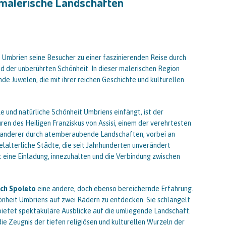
 malerische Landschaften
t Umbrien seine Besucher zu einer faszinierenden Reise durch
d der unberührten Schönheit. In dieser malerischen Region
de Juwelen, die mit ihrer reichen Geschichte und kulturellen
le und natürliche Schönheit Umbriens einfängt, ist der
ren des Heiligen Franziskus von Assisi, einem der verehrtesten
 Wanderer durch atemberaubende Landschaften, vorbei an
lalterliche Städte, die seit Jahrhunderten unverändert
t eine Einladung, innezuhalten und die Verbindung zwischen
ach Spoleto
eine andere, doch ebenso bereichernde Erfahrung.
önheit Umbriens auf zwei Rädern zu entdecken. Sie schlängelt
 bietet spektakuläre Ausblicke auf die umliegende Landschaft.
ie Zeugnis der tiefen religiösen und kulturellen Wurzeln der