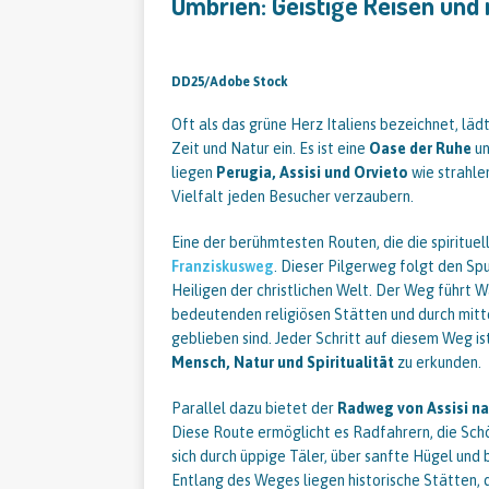
Umbrien: Geistige Reisen und
DD25/Adobe Stock
Oft als das grüne Herz Italiens bezeichnet, läd
Zeit und Natur ein. Es ist eine
Oase der Ruhe
un
liegen
Perugia, Assisi und Orvieto
wie strahlen
Vielfalt jeden Besucher verzaubern.
Eine der berühmtesten Routen, die die spirituel
Franziskusweg
. Dieser Pilgerweg folgt den Spu
Heiligen der christlichen Welt. Der Weg führt
bedeutenden religiösen Stätten und durch mitte
geblieben sind. Jeder Schritt auf diesem Weg is
Mensch, Natur und Spiritualität
zu erkunden.
Parallel dazu bietet der
Radweg von Assisi n
Diese Route ermöglicht es Radfahrern, die Sch
sich durch üppige Täler, über sanfte Hügel und
Entlang des Weges liegen historische Stätten, d