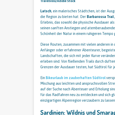
Travelvolo/Adobe Stock
Latsch
, ein malerisches Städtchen, ist der Au
die Region zu bieten hat. Der
Barbarossa Trai
l
Erlebnis, das sowohl die physische Ausdauer al
seinen sanften Anstiegen und atemberaubenden 
Schönheit der Natur in einem ruhigeren Tempo
Diese Routen, zusammen mit vielen anderen in d
Anfänger oder erfahrener Abenteurer, begeister
Landschaften, die sich mit jeder Kurve veränder
erleben sind. Von fließenden Trails durch dufte
Grenzen der Ausdauer testen, hat Südtirol für 
Ein
Bikeurlaub im zauberhaften Südtirol
verspr
Mischung aus leichten und anspruchsvollen Stre
auf der Suche nach Abenteuer und Erholung sind
für das Radfahren neu zu entdecken und sich 
einzigartigen Alpenregion verzaubern zu lassen
Sardinien: Wildnis und Smar