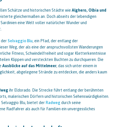
rellen Schätze und historischen Städte wie
Alghero, Olbia und
eisterte gleichermaßen an. Doch abseits der lebendigen
Sardinien eine Welt voller natürlicher Wunder und
.
t der
Selvaggio Blu
, ein Pfad, der entlang der
ieser Weg, der als eine der anspruchsvollsten Wanderungen
erliche Fitness, Schwindelfreiheit und sogar Kletterkenntnisse
steilen Klippen und versteckten Buchten zu durchqueren. Die
he
Ausblicke auf das Mittelmeer
, das sich unter einem in
glichkeit, abgelegene Strände zu entdecken, die anders kaum
dweg
ihr Eldorado. Die Strecke führt entlang der berühmten
rts, malerischen Dörfern und historischen Sehenswürdigkeiten.
 Selvaggio Blu, bietet der
Radweg
durch seine
ene Radfahrer als auch für Familien ein unvergessliches