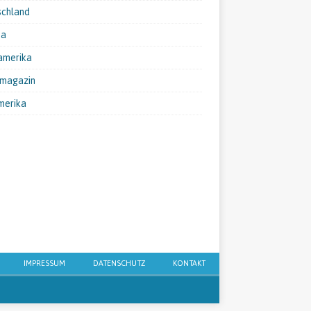
schland
pa
amerika
emagazin
merika
IMPRESSUM
DATENSCHUTZ
KONTAKT