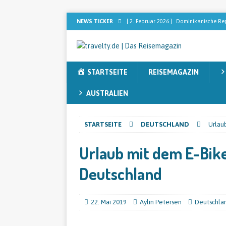
NEWS TICKER
[ 2. Februar 2026 ]
Dominikanische Rep
[ 2. Februar 2026 ]
[ANZEIGE] Sebastia
nach dem perfekten Blend sucht
RE
STARTSEITE
REISEMAGAZIN
[ 13. November 2025 ]
Sieben Faktore
[ 12. November 2025 ]
Australien ent
AUSTRALIEN
[ 9. Juni 2026 ]
Der Lottoland Gewinn m
STARTSEITE
DEUTSCHLAND
Urlau
REISEMAGAZIN
Urlaub mit dem E-Bike
Deutschland
22. Mai 2019
Aylin Petersen
Deutschla