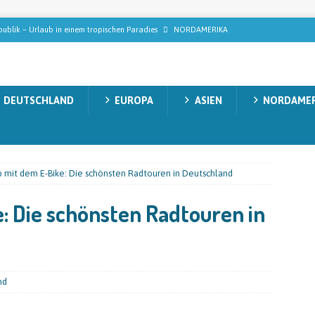
ublik – Urlaub in einem tropischen Paradies
NORDAMERIKA
n Gollas auf Tabak-Safari: Wie der StarkeZigarren-Gründer in Mittelamerika
ISEMAGAZIN
DEUTSCHLAND
EUROPA
ASIEN
NORDAMER
n, die modernes Wellness wirklich ausmachen
REISEMAGAZIN
decken: Natur, Abenteuer und unvergessliche Momente
AUSTRALIEN
acht’s möglich: Die ultimativen Upgrades für einen echten Luxusurlaub
b mit dem E-Bike: Die schönsten Radtouren in Deutschland
: Die schönsten Radtouren in
nd