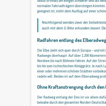
Akkus oftmals um einiges schwerer sind als he
normalen Fahrradträgern übersteigen könnten. 
geeignet ist, steht dem Ausflug auf einer schö
Nachfolgend werden zwei der beliebteste
auch mit dem E-Bike erkunden lassen: De
Radfahren entlang des Elberadwe
Die Elbe zieht sich quer durch Europa – und mit
Radwege überhaupt. Auf über 1.200 Kilometer
Nordsee bis nach Böhmen fahren. Auf der Stre
bis hin zum tschechischen Königgrätz. Je nach L
einer oder mehreren schönen Städten vorbeiko
radeln will. Beides ist auf dem Elberadweg pro
Ohne Kraftanstrengung durch den
Der Radweg entlang der Ems ist vor allem daf
beinahe durch den gesamten Norden Deutschlan