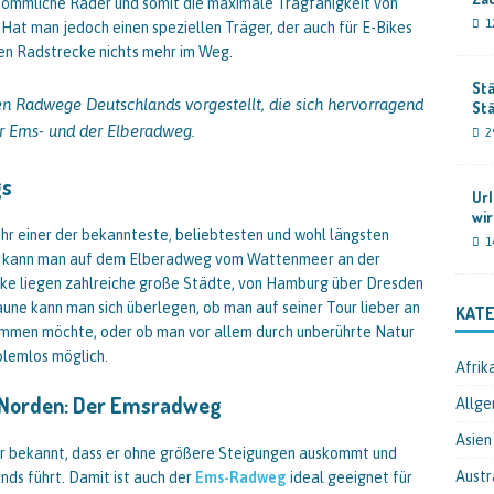
rkömmliche Räder und somit die maximale Tragfähigkeit von
1
Hat man jedoch einen speziellen Träger, der auch für E-Bikes
nen Radstrecke nichts mehr im Weg.
Stä
n Radwege Deutschlands vorgestellt, die sich hervorragend
St
r Ems- und der Elberadweg.
2
gs
Url
wir
 ihr einer der bekannteste, beliebtesten und wohl längsten
1
n kann man auf dem Elberadweg vom Wattenmeer an der
cke liegen zahlreiche große Städte, von Hamburg über Dresden
aune kann man sich überlegen, ob man auf seiner Tour lieber an
KATE
mmen möchte, oder ob man vor allem durch unberührte Natur
blemlos möglich.
Afrik
 Norden: Der Emsradweg
Allge
Asien
ür bekannt, dass er ohne größere Steigungen auskommt und
Austr
ds führt. Damit ist auch der
Ems-Radweg
ideal geeignet für