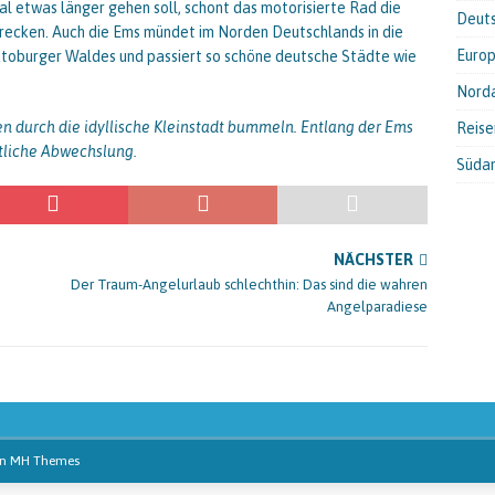
al etwas länger gehen soll, schont das motorisierte Rad die
Deut
trecken. Auch die Ems mündet im Norden Deutschlands in die
Euro
toburger Waldes und passiert so schöne deutsche Städte wie
Nord
 durch die idyllische Kleinstadt bummeln. Entlang der Ems
Reis
ftliche Abwechslung.
Süda
NÄCHSTER
Der Traum-Angelurlaub schlechthin: Das sind die wahren
Angelparadiese
on
MH Themes