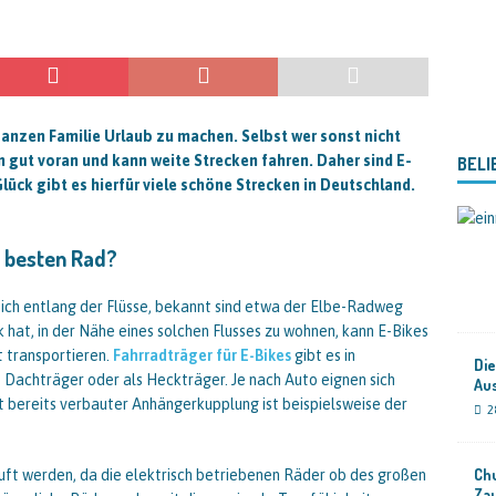
 ganzen Familie Urlaub zu machen. Selbst wer sonst nicht
n gut voran und kann weite Strecken fahren. Daher sind E-
BELI
lück gibt es hierfür viele schöne Strecken in Deutschland.
m besten Rad?
ich entlang der Flüsse, bekannt sind etwa der Elbe-Radweg
hat, in der Nähe eines solchen Flusses zu wohnen, kann E-Bikes
 transportieren.
Fahrradträger für E-Bikes
gibt es in
Die
 Dachträger oder als Heckträger. Je nach Auto eignen sich
Au
it bereits verbauter Anhängerkupplung ist beispielsweise der
2
Chu
auft werden, da die elektrisch betriebenen Räder ob des großen
Za