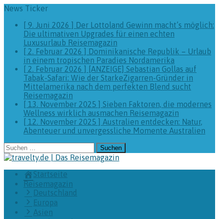
News Ticker
[ 9. Juni 2026 ]
Der Lottoland Gewinn macht’s möglich:
Die ultimativen Upgrades für einen echten
Luxusurlaub
Reisemagazin
[ 2. Februar 2026 ]
Dominikanische Republik – Urlaub
in einem tropischen Paradies
Nordamerika
[ 2. Februar 2026 ]
[ANZEIGE] Sebastian Gollas auf
Tabak-Safari: Wie der StarkeZigarren-Gründer in
Mittelamerika nach dem perfekten Blend sucht
Reisemagazin
[ 13. November 2025 ]
Sieben Faktoren, die modernes
Wellness wirklich ausmachen
Reisemagazin
[ 12. November 2025 ]
Australien entdecken: Natur,
Abenteuer und unvergessliche Momente
Australien
Suchen
nach:
Startseite
Reisemagazin
Deutschland
Europa
Asien