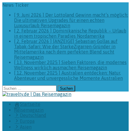
News Ticker
[ 9. Juni 2026 ]
Der Lottoland Gewinn macht’s möglich:
Die ultimativen Upgrades für einen echten
Luxusurlaub
Reisemagazin
[ 2. Februar 2026 ]
Dominikanische Republik – Urlaub
in einem tropischen Paradies
Nordamerika
[ 2. Februar 2026 ]
[ANZEIGE] Sebastian Gollas auf
Tabak-Safari: Wie der StarkeZigarren-Gründer in
Mittelamerika nach dem perfekten Blend sucht
Reisemagazin
[ 13. November 2025 ]
Sieben Faktoren, die modernes
Wellness wirklich ausmachen
Reisemagazin
[ 12. November 2025 ]
Australien entdecken: Natur,
Abenteuer und unvergessliche Momente
Australien
Suchen
nach:
Startseite
Reisemagazin
Deutschland
Europa
Asien