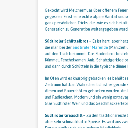
Gekocht wird Melchermuas über offenem Feuer 
gegessen. Es ist eine echte alpine Rarität und
ganz persönlichen Tricks, die -wie es sich bei 
Generation zu Generation weitergegeben werd
Südtiroler Schüttelbrot
– Es ist hart, aber he
die man bei der
Südtiroler Marende
(Mahlzeit 
auf den Tisch bekommt. Das Fladenbrot besteh
Kümmel, Fenchelsamen, Anis, Schabzigerklee od
und dann durch Schütteln in die typische dünne
Im Ofen wird es knusprig gebacken, es behält se
Zeitraum haltbar. Wahrscheinlich ist es gerade
Almen und Bauernhöfen gebacken worden. Am b
und Radieschen. Modern und ein wenig extravag
Glas Südtiroler Wein und das Geschmackserlebni
Südtiroler Greaschtl
– Zu den traditionsreichs
aber sehr schmackhafte Speise. Es wird aus zwei