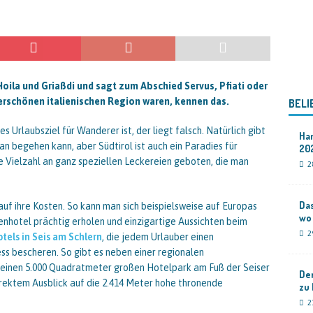
Hoila und Griaßdi und sagt zum Abschied Servus, Pfiati oder
derschönen italienischen Region waren, kennen das.
BELI
 Urlaubsziel für Wanderer ist, der liegt falsch. Natürlich gibt
Ha
 begehen kann, aber Südtirol ist auch ein Paradies für
20
e Vielzahl an ganz speziellen Leckereien geboten, die man
2
Das
uf ihre Kosten. So kann man sich beispielsweise auf Europas
wo
enhotel prächtig erholen und einzigartige Aussichten beim
2
tels in Seis am Schlern
, die jedem Urlauber einen
ess bescheren. So gibt es neben einer regionalen
 einen 5.000 Quadratmeter großen Hotelpark am Fuß der Seiser
Der
rektem Ausblick auf die 2.414 Meter hohe thronende
zu
2