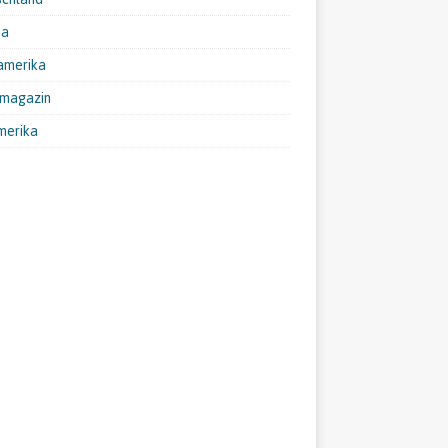
pa
amerika
emagazin
merika