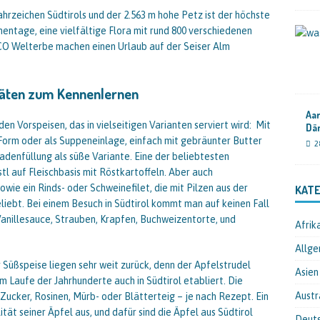
hrzeichen Südtirols und der 2.563 m hohe Petz ist der höchste
entage, eine vielfältige Flora mit rund 800 verschiedenen
O Welterbe machen einen Urlaub auf der Seiser Alm
itäten zum Kennenlernen
Aar
en Vorspeisen, das in vielseitigen Varianten serviert wird: Mit
Dä
 Form oder als Suppeneinlage, einfach mit gebräunter Butter
2
denfüllung als süße Variante. Eine der beliebtesten
tl auf Fleischbasis mit Röstkartoffeln. Aber auch
owie ein Rinds- oder Schweinefilet, die mit Pilzen aus der
KATE
liebt. Bei einem Besuch in Südtirol kommt man auf keinen Fall
Vanillesauce, Strauben, Krapfen, Buchweizentorte, und
Afrik
Allge
 Süßspeise liegen sehr weit zurück, denn der Apfelstrudel
Asien
im Laufe der Jahrhunderte auch in Südtirol etabliert. Die
Austr
, Zucker, Rosinen, Mürb- oder Blätterteig – je nach Rezept. Ein
tät seiner Äpfel aus, und dafür sind die Äpfel aus Südtirol
Deut