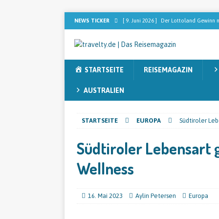
NEWS TICKER
[ 9. Juni 2026 ]
Der Lottoland Gewinn m
REISEMAGAZIN
[ 2. Februar 2026 ]
Dominikanische Rep
STARTSEITE
REISEMAGAZIN
[ 2. Februar 2026 ]
[ANZEIGE] Sebastia
nach dem perfekten Blend sucht
RE
AUSTRALIEN
[ 13. November 2025 ]
Sieben Faktore
STARTSEITE
EUROPA
Südtiroler Leb
[ 12. November 2025 ]
Australien ent
Südtiroler Lebensart 
Wellness
16. Mai 2023
Aylin Petersen
Europa