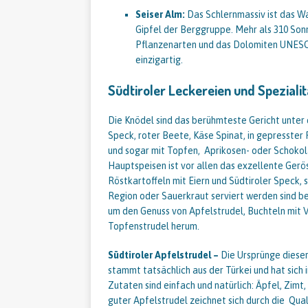
Seiser Alm:
Das Schlernmassiv ist das Wa
Gipfel der Berggruppe. Mehr als 310 Sonn
Pflanzenarten und das Dolomiten UNESC
einzigartig.
Südtiroler Leckereien und Spezial
Die Knödel sind das berühmteste Gericht unter d
Speck, roter Beete, Käse Spinat, in gepresster
und sogar mit Topfen, Aprikosen- oder Schokola
Hauptspeisen ist vor allen das exzellente Gerös
Röstkartoffeln mit Eiern und Südtiroler Speck, s
Region oder Sauerkraut serviert werden sind be
um den Genuss von Apfelstrudel, Buchteln mit 
Topfenstrudel herum.
Südtiroler Apfelstrudel –
Die Ursprünge dieser
stammt tatsächlich aus der Türkei und hat sich 
Zutaten sind einfach und natürlich: Äpfel, Zimt
guter Apfelstrudel zeichnet sich durch die Quali