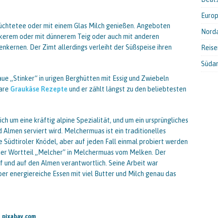
Euro
üchtetee oder mit einem Glas Milch genießen. Angeboten
Nord
ckerem oder mit dünnerem Teig oder auch mit anderen
enkernen. Der Zimt allerdings verleiht der Süßspeise ihren
Reis
Süda
aue „Stinker“ in urigen Berghütten mit Essig und Zwiebeln
bare
Graukäse Rezepte
und er zählt längst zu den beliebtesten
ich um eine kräftig alpine Spezialität, und um ein ursprüngliches
 Almen serviert wird. Melchermuas ist ein traditionelles
e Südtiroler Knödel, aber auf jeden Fall einmal probiert werden
der Wortteil „Melcher” in Melchermuas vom Melken. Der
f und auf den Almen verantwortlich. Seine Arbeit war
ber energiereiche Essen mit viel Butter und Milch genau das
| pixabay.com