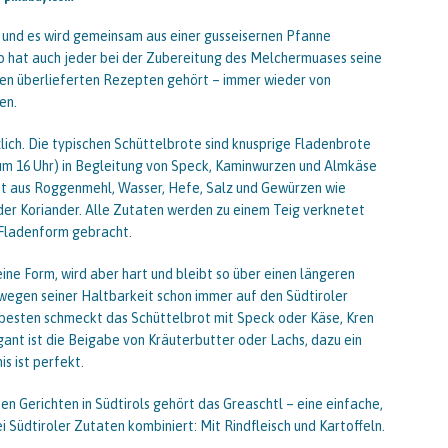
und es wird gemeinsam aus einer gusseisernen Pfanne
 so hat auch jeder bei der Zubereitung des Melchermuases seine
alten überlieferten Rezepten gehört – immer wieder von
en.
rzlich. Die typischen Schüttelbrote sind knusprige Fladenbrote
um 16 Uhr) in Begleitung von Speck, Kaminwurzen und Almkäse
t aus Roggenmehl, Wasser, Hefe, Salz und Gewürzen wie
er Koriander. Alle Zutaten werden zu einem Teig verknetet
 Fladenform gebracht.
ine Form, wird aber hart und bleibt so über einen längeren
 wegen seiner Haltbarkeit schon immer auf den Südtiroler
esten schmeckt das Schüttelbrot mit Speck oder Käse, Kren
ant ist die Beigabe von Kräuterbutter oder Lachs, dazu ein
s ist perfekt.
ten Gerichten in Südtirols gehört das Greaschtl – eine einfache,
 Südtiroler Zutaten kombiniert: Mit Rindfleisch und Kartoffeln.