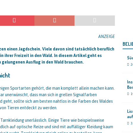
ANZEIGE
BELI
en einen Jagdschein. Viele davon sind tatsächlich beruflich
in ihrer Freizeit in den Wald. In diesem Artikel geht es
Süd
n gelungenen Ausflug in den Wald brauchen.
2
nicht
Ins
Bo
enigen Sportarten gehört, die man komplett allein machen kann.
1
ar unerwünscht, dass man sich in grellen Signalfarben
 geht, sollte sich am besten nahtlos in die Farben des Waldes
 von Tieren entdeckt zu werden.
Lis
au
t Tarnkleidung unerlässlich. Einige Tiere wie beispielsweise
3
ich auf optische Reize und sind mit auffälliger Kleidung kaum