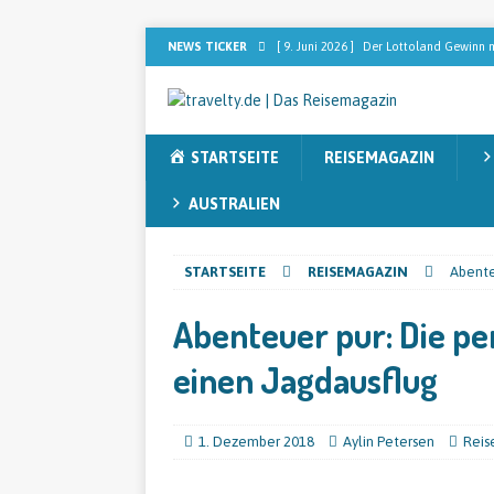
NEWS TICKER
[ 9. Juni 2026 ]
Der Lottoland Gewinn m
REISEMAGAZIN
[ 2. Februar 2026 ]
Dominikanische Rep
STARTSEITE
REISEMAGAZIN
[ 2. Februar 2026 ]
[ANZEIGE] Sebastia
nach dem perfekten Blend sucht
RE
AUSTRALIEN
[ 13. November 2025 ]
Sieben Faktore
STARTSEITE
REISEMAGAZIN
Abente
[ 12. November 2025 ]
Australien ent
Abenteuer pur: Die pe
einen Jagdausflug
1. Dezember 2018
Aylin Petersen
Reis