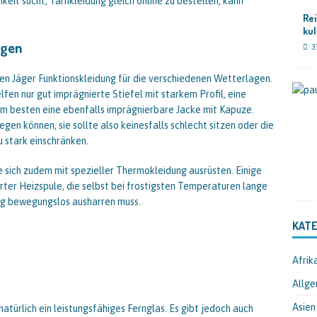
eit sucht, Tarnkleidung gleich online zu bestellen, kann
Rei
kul
agen
3
 den Jäger Funktionskleidung für die verschiedenen Wetterlagen.
en nur gut imprägnierte Stiefel mit starkem Profil, eine
m besten eine ebenfalls imprägnierbare Jacke mit Kapuze.
egen können, sie sollte also keinesfalls schlecht sitzen oder die
 stark einschränken.
te sich zudem mit spezieller Thermokleidung ausrüsten. Einige
rter Heizspule, die selbst bei frostigsten Temperaturen lange
ang bewegungslos ausharren muss.
KATE
Afrik
Allge
Asien
natürlich ein leistungsfähiges Fernglas. Es gibt jedoch auch