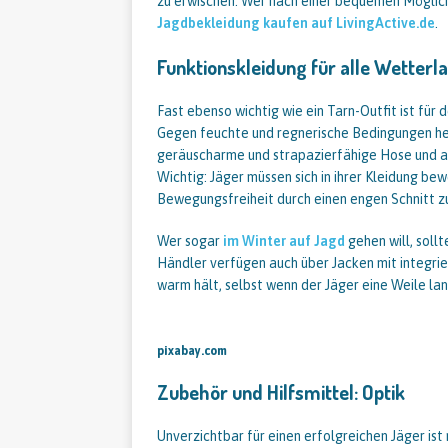
zu erwischen. Wer nach einer bequemen Möglichk
Jagdbekleidung kaufen auf LivingActive.de
.
Funktionskleidung für alle Wetterl
Fast ebenso wichtig wie ein Tarn-Outfit ist für
Gegen feuchte und regnerische Bedingungen helf
geräuscharme und strapazierfähige Hose und a
Wichtig: Jäger müssen sich in ihrer Kleidung bew
Bewegungsfreiheit durch einen engen Schnitt zu
Wer sogar
im Winter auf Jagd
gehen will, soll
Händler verfügen auch über Jacken mit integrie
warm hält, selbst wenn der Jäger eine Weile l
pixabay.com
Zubehör und Hilfsmittel: Optik
Unverzichtbar für einen erfolgreichen Jäger ist 