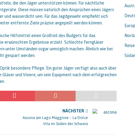
itteln, die den Jäger unterstützen können. Für nächtliche
Austr
htgeräte. Diese müssen natürlich den Ansprüchen eines Jägers
Deut
r und wasserdicht sein. Für das Jagdgewehr empfiehlt sich
weiter entfernte Ziele präzise angepeilt werden können.
Euro
ische Hilfsmittel einen Großteil des Budgets für das
Nord
ie erwünschten Ergebnisse erzielt. Schlechte Ferngläser
Reis
dern unter Umständen sogar unmöglich machen. Ähnlich wie bei
icht gespart werden.
Süda
Optik besondere Pflege. Ein guter Jäger verfügt also auch über
he Gläser und Visiere, um sein Equipment nach dem erfolgreichen
en.
NÄCHSTER
Ascona am Lago Maggiore – La Dolce
Vita im Süden der Schweiz