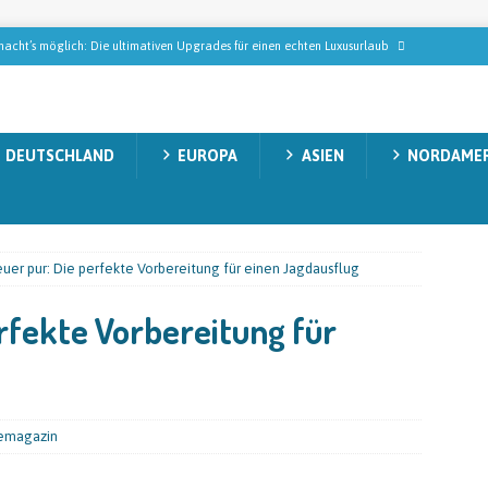
acht’s möglich: Die ultimativen Upgrades für einen echten Luxusurlaub
ublik – Urlaub in einem tropischen Paradies
NORDAMERIKA
DEUTSCHLAND
EUROPA
ASIEN
NORDAMER
n Gollas auf Tabak-Safari: Wie der StarkeZigarren-Gründer in Mittelamerika
ISEMAGAZIN
n, die modernes Wellness wirklich ausmachen
REISEMAGAZIN
uer pur: Die perfekte Vorbereitung für einen Jagdausflug
decken: Natur, Abenteuer und unvergessliche Momente
AUSTRALIEN
rfekte Vorbereitung für
emagazin