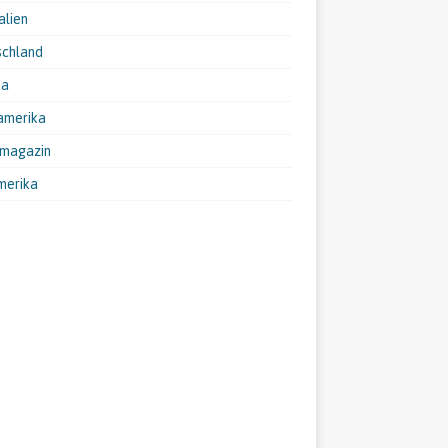
alien
schland
pa
amerika
emagazin
merika