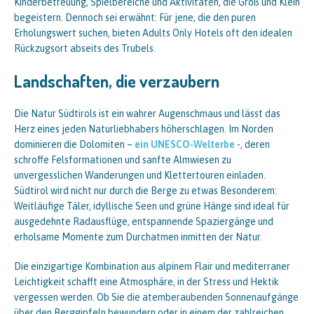
Kinderbetreuung, Spielbereiche und Aktivitäten, die Groß und Klein
begeistern. Dennoch sei erwähnt: Für jene, die den puren
Erholungswert suchen, bieten Adults Only Hotels oft den idealen
Rückzugsort abseits des Trubels.
Landschaften, die verzaubern
Die Natur Südtirols ist ein wahrer Augenschmaus und lässt das
Herz eines jeden Naturliebhabers höherschlagen. Im Norden
dominieren die Dolomiten –
ein UNESCO-Welterbe
-, deren
schroffe Felsformationen und sanfte Almwiesen zu
unvergesslichen Wanderungen und Klettertouren einladen.
Südtirol wird nicht nur durch die Berge zu etwas Besonderem:
Weitläufige Täler, idyllische Seen und grüne Hänge sind ideal für
ausgedehnte Radausflüge, entspannende Spaziergänge und
erholsame Momente zum Durchatmen inmitten der Natur.
Die einzigartige Kombination aus alpinem Flair und mediterraner
Leichtigkeit schafft eine Atmosphäre, in der Stress und Hektik
vergessen werden. Ob Sie die atemberaubenden Sonnenaufgänge
über den Berggipfeln bewundern oder in einem der zahlreichen