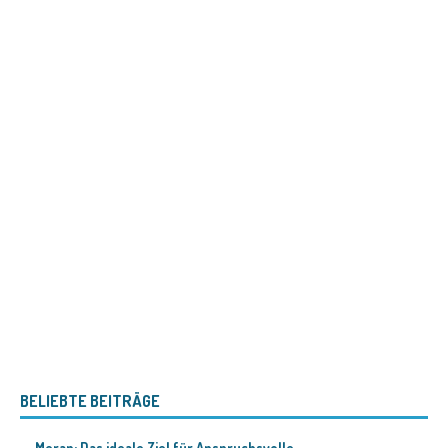
BELIEBTE BEITRÄGE
Meran: Das ideale Ziel für Anspruchsvolle