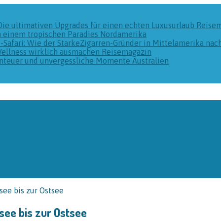
Die ultimativen Upgrades für einen echten Luxusurlaub
Reise
n einem tropischen Paradies
Nordamerika
k-Safari: Wie der StarkeZigarren-Gründer in Mittelamerika na
Wellness wirklich ausmachen
Reisemagazin
benteuer und unvergessliche Momente
Australien
ee bis zur Ostsee
ee bis zur Ostsee