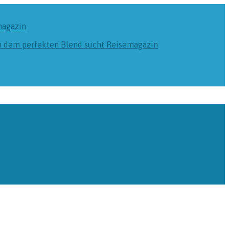
magazin
ch dem perfekten Blend sucht
Reisemagazin