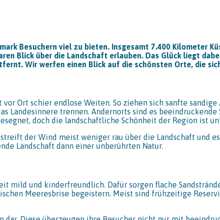
mark Besuchern viel zu bieten. Insgesamt 7.400 Kilometer Küs
ren Blick über die Landschaft erlauben. Das Glück liegt dabe
rnt. Wir werfen einen Blick auf die schönsten Orte, die sich
 vor Ort schier endlose Weiten. So ziehen sich sanfte sandige
 Landesinnere trennen. Andernorts sind es beeindruckende Ste
esegnet, doch die landschaftliche Schönheit der Region ist unb
t streift der Wind meist weniger rau über die Landschaft und 
nde Landschaft dann einer unberührten Natur.
t mild und kinderfreundlich. Dafür sorgen flache Sandstrände,
ischen Meeresbrise begeistern. Meist sind frühzeitige Reserv
n dar. Diese überzeugen ihre Besucher nicht nur mit beeindruc