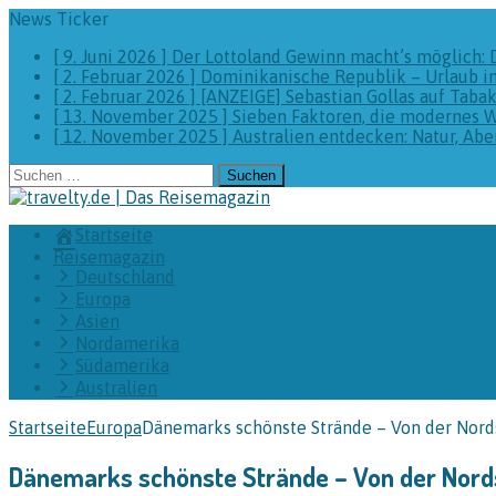
News Ticker
[ 9. Juni 2026 ]
Der Lottoland Gewinn macht’s möglich: 
[ 2. Februar 2026 ]
Dominikanische Republik – Urlaub i
[ 2. Februar 2026 ]
[ANZEIGE] Sebastian Gollas auf Taba
[ 13. November 2025 ]
Sieben Faktoren, die modernes 
[ 12. November 2025 ]
Australien entdecken: Natur, A
Suchen
nach:
Startseite
Reisemagazin
Deutschland
Europa
Asien
Nordamerika
Südamerika
Australien
Startseite
Europa
Dänemarks schönste Strände – Von der Nords
Dänemarks schönste Strände – Von der Nords