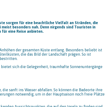
te sorgen für eine beachtliche Vielfalt an Stränden, die
i meist besonders nah. Denn nirgends sind Touristen in
 für eine Reise anbieten.
 Anhöhen der gesamten Küste entlang. Besonders beliebt ist
ilküsten, die das Bild der Landschaft prägen. So ist
estritten.
es bietet sich die Gelegenheit, traumhafte Sonnenuntergänge
 die sanft ins Wasser abfallen. So können die Badeorte ihre
ierungen notwendig, um in der Hauptsaison noch freie Plätze
kenden Aussichtspunkten, die auf den Inseln zu finden sind.