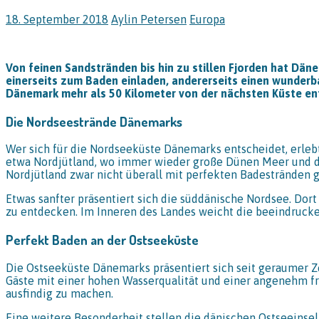
18. September 2018
Aylin Petersen
Europa
Von feinen Sandstränden bis hin zu stillen Fjorden hat Däne
einerseits zum Baden einladen, andererseits einen wunderba
Dänemark mehr als 50 Kilometer von der nächsten Küste entfe
Die Nordseestrände Dänemarks
Wer sich für die Nordseeküste Dänemarks entscheidet, erlebt
etwa Nordjütland, wo immer wieder große Dünen Meer und das
Nordjütland zwar nicht überall mit perfekten Badestränden g
Etwas sanfter präsentiert sich die süddänische Nordsee. Dor
zu entdecken. Im Inneren des Landes weicht die beeindrucke
Perfekt Baden an der Ostseeküste
Die Ostseeküste Dänemarks präsentiert sich seit geraumer Zei
Gäste mit einer hohen Wasserqualität und einer angenehm fr
ausfindig zu machen.
Eine weitere Besonderheit stellen die dänischen Ostseeinsel