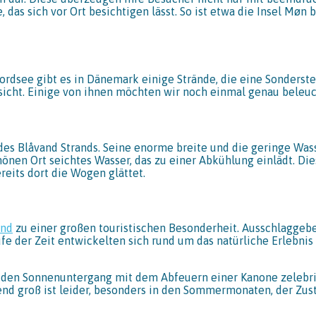
, das sich vor Ort besichtigen lässt. So ist etwa die Insel Mø
rdsee gibt es in Dänemark einige Strände, die eine Sonderste
sicht. Einige von ihnen möchten wir noch einmal genau beleuc
des Blåvand Strands. Seine enorme breite und die geringe Was
chönen Ort seichtes Wasser, das zu einer Abkühlung einlädt.
reits dort die Wogen glättet.
and
zu einer großen touristischen Besonderheit. Ausschlaggeb
 der Zeit entwickelten sich rund um das natürliche Erlebnis 
 den Sonnenuntergang mit dem Abfeuern einer Kanone zelebrier
hend groß ist leider, besonders in den Sommermonaten, der Zus