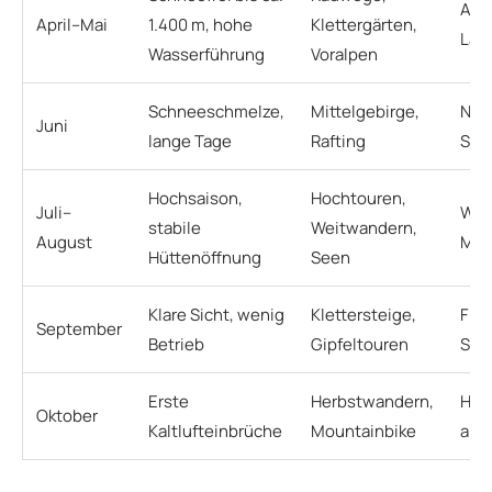
Alts
April–Mai
1.400 m, hohe
Klettergärten,
Law
Wasserführung
Voralpen
Schneeschmelze,
Mittelgebirge,
Nas
Juni
lange Tage
Rafting
Stei
Hochsaison,
Hochtouren,
Juli–
Wär
stabile
Weitwandern,
August
Mit
Hüttenöffnung
Seen
Klare Sicht, wenig
Klettersteige,
Frü
September
Betrieb
Gipfeltouren
Son
Erste
Herbstwandern,
Hüt
Oktober
Kaltlufteinbrüche
Mountainbike
ab 