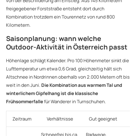
von der Beschilderung am Einstieg. Aus 145 Kilometern
freigegebener Forststraße entsteht dort durch
Kombination trotzdem ein Tourennetz von rund 800
Kilometern.
Saisonplanung: wann welche
Outdoor-Aktivität in Österreich passt
Höhenlage schlägt Kalender. Pro 100 Höhenmeter sinkt die
Lufttemperatur um etwa 0,6 Grad, gleichzeitig hält sich
Altschnee in Nordrinnen oberhalb von 2.000 Metern oft bis
weit in den Juni.
Die Kombination aus warmem Tal und
winterlichem Gipfelhang ist die klassische
Frühsommerfalle
für Wanderer in Turnschuhen.
Zeitraum
Verhältnisse
Gut geeignet
K
Schneefrei bis ca.
Radwege,