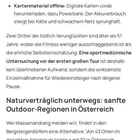
Kartenmaterial offline:
Digitale Karten vorab
herunterladen, dazu Powerbank. Der Akkuverbrauch
steigt bei Kälte und schwachem Netz sprunghaft.
Zwei Drittel der tödlich Verunglückten sind älter als 51
Jahre, wobei die Fitness weniger ausschlaggebend ist als
die ehrliche Selbsteinschätzung.
Eine sportmedizinische
Untersuchung vor der ersten großen Tour
ist deshalb
kein übertriebener Aufwand, sondern die wirksamste
Einzelmaßnahme für Wiedereinsteiger nach längerer
Pause.
Naturverträglich unterwegs: sanfte
Outdoor-Regionen in Österreich
Wer Massenandrang meiden will, findet in den
Bergsteigerdörfern eine Alternative. Von 43 Orten im
gesamten Alpenraum liegen rund 22 in Österreich,