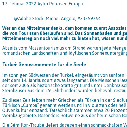
17. Februar 2022
Aylin Petersen
Europa
@Adobe Stock, Michel Angelo, #23259764
Wer an das Mittelmeer denkt, dem kommen zuerst Assoziatio
die von Touristen überlaufen sind. Das Sonnenbaden und 
Mittelmeerregion noch viel mehr zu bieten hat, wissen nur 
Abseits vom Massentourismus am Strand warten jede Menge Ab
romantischen Landschaften und idyllischen Sonnenuntergänge
Türkei: Genussmomente für die Seele
Im sonnigen Südwesten der Türkei, eingesäumt von sanften H
seit dem 14. Jahrhundert etwas langsamer. Die Menschen lass
der seit 2005 als historische Stätte gilt und unter Denkmalsc
Steinhäuser aus dem 19. Jahrhundert wurden liebevoll restaur
Zu dieser Zeit lebten mehr Griechen als Türken in der Siedl
Türkisch „Cumba“ genannt werden und in violetten oder hellb
Olivenkultur entstand. Tatsächlich stammen etwa 20 Prozent 
Weinbaugebiete. Besonders Rotweine aus der heimischen Reb
Die Sémillon-Traube liefert dagegen einen schmackhaften W