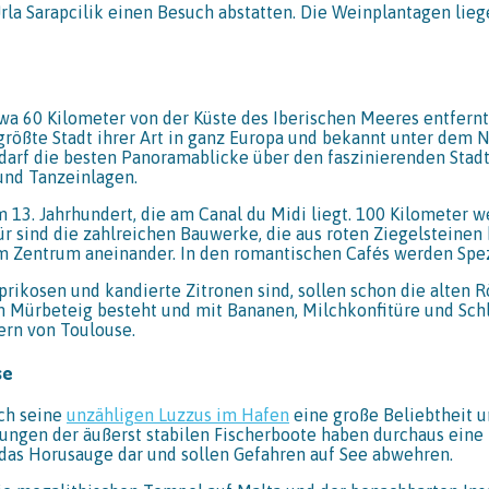
rla Sarapcilik einen Besuch abstatten. Die Weinplantagen lie
wa 60 Kilometer von der Küste des Iberischen Meeres entfernt 
rößte Stadt ihrer Art in ganz Europa und bekannt unter dem 
arf die besten Panoramablicke über den faszinierenden Stadtk
und Tanzeinlagen.
 13. Jahrhundert, die am Canal du Midi liegt. 100 Kilometer w
für sind die zahlreichen Bauwerke, die aus roten Ziegelstein
im Zentrum aneinander. In den romantischen Cafés werden Spez
Aprikosen und kandierte Zitronen sind, sollen schon die alte
nem Mürbeteig besteht und mit Bananen, Milchkonfitüre und Sc
nern von Toulouse.
se
rch seine
unzähligen Luzzus im Hafen
eine große Beliebtheit u
rungen der äußerst stabilen Fischerboote haben durchaus ein
 das Horusauge dar und sollen Gefahren auf See abwehren.