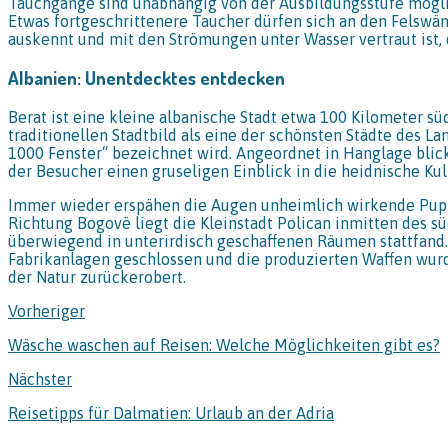
Tauchgänge sind unabhängig von der Ausbildungsstufe mögl
Etwas fortgeschrittenere Taucher dürfen sich an den Felswän
auskennt und mit den Strömungen unter Wasser vertraut ist, 
Albanien: Unentdecktes entdecken
Berat ist eine kleine albanische Stadt etwa 100 Kilometer sü
traditionellen Stadtbild als eine der schönsten Städte des La
1000 Fenster“ bezeichnet wird. Angeordnet in Hanglage blic
der Besucher einen gruseligen Einblick in die heidnische Kul
Immer wieder erspähen die Augen unheimlich wirkende Puppe
Richtung Bogovë liegt die Kleinstadt Polican inmitten des s
überwiegend in unterirdisch geschaffenen Räumen stattfand
Fabrikanlagen geschlossen und die produzierten Waffen wur
der Natur zurückerobert.
Vorheriger
Wäsche waschen auf Reisen: Welche Möglichkeiten gibt es?
Nächster
Reisetipps für Dalmatien: Urlaub an der Adria