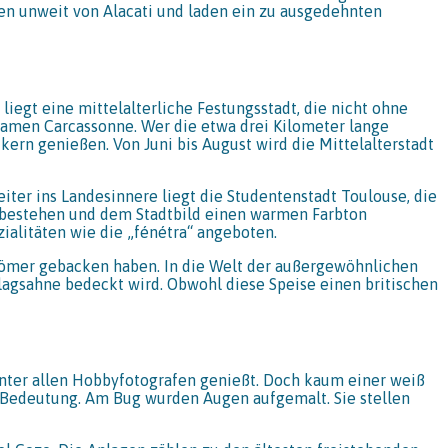
gen unweit von Alacati und laden ein zu ausgedehnten
liegt eine mittelalterliche Festungsstadt, die nicht ohne
Namen Carcassonne. Wer die etwa drei Kilometer lange
ern genießen. Von Juni bis August wird die Mittelalterstadt
eiter ins Landesinnere liegt die Studentenstadt Toulouse, die
en bestehen und dem Stadtbild einen warmen Farbton
ialitäten wie die „fénétra“ angeboten.
n Römer gebacken haben. In die Welt der außergewöhnlichen
hlagsahne bedeckt wird. Obwohl diese Speise einen britischen
nter allen Hobbyfotografen genießt. Doch kaum einer weiß
e Bedeutung. Am Bug wurden Augen aufgemalt. Sie stellen