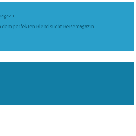
magazin
ch dem perfekten Blend sucht
Reisemagazin