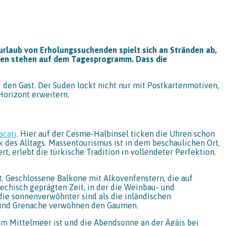
rlaub von Erholungssuchenden spielt sich an Stränden ab,
ren stehen auf dem Tagesprogramm. Dass die
den Gast. Der Süden lockt nicht nur mit Postkartenmotiven,
Horizont erweitern.
acati
. Hier auf der Cesme-Halbinsel ticken die Uhren schon
 des Alltags. Massentourismus ist in dem beschaulichen Ort,
t, erlebt die türkische Tradition in vollendeter Perfektion.
st. Geschlossene Balkone mit Alkovenfenstern, die auf
echisch geprägten Zeit, in der die Weinbau- und
die sonnenverwöhnter sind als die inländischen
n und Grenache verwöhnen den Gaumen.
m Mittelmeer ist und die Abendsonne an der Ägäis bei