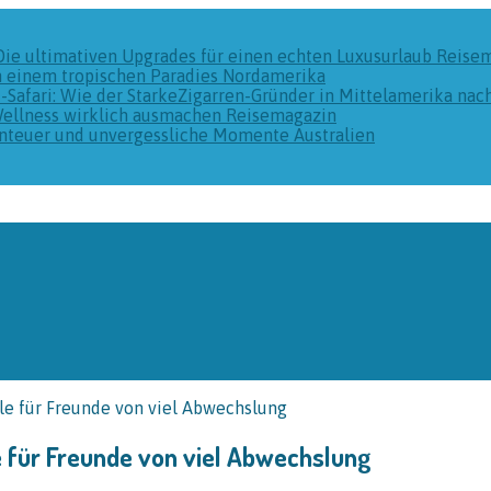
Die ultimativen Upgrades für einen echten Luxusurlaub
Reise
n einem tropischen Paradies
Nordamerika
k-Safari: Wie der StarkeZigarren-Gründer in Mittelamerika na
Wellness wirklich ausmachen
Reisemagazin
benteuer und unvergessliche Momente
Australien
le für Freunde von viel Abwechslung
e für Freunde von viel Abwechslung