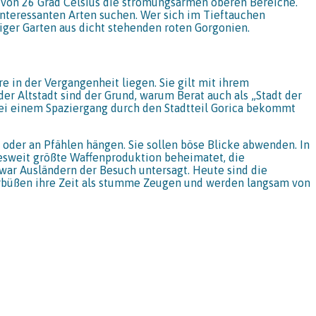
von 26 Grad Celsius die strömungsarmen oberen Bereiche.
interessanten Arten suchen. Wer sich im Tieftauchen
tiger Garten aus dicht stehenden roten Gorgonien.
e in der Vergangenheit liegen. Sie gilt mit ihrem
der Altstadt sind der Grund, warum Berat auch als „Stadt der
Bei einem Spaziergang durch den Stadtteil Gorica bekommt
der an Pfählen hängen. Sie sollen böse Blicke abwenden. In
desweit größte Waffenproduktion beheimatet, die
ar Ausländern der Besuch untersagt. Heute sind die
erbüßen ihre Zeit als stumme Zeugen und werden langsam von