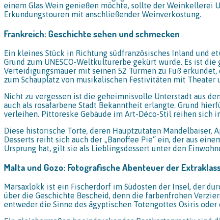
einem Glas Wein genießen möchte, sollte der Weinkellerei U
Erkundungstouren mit anschließender Weinverkostung.
Frankreich: Geschichte sehen und schmecken
Ein kleines Stück in Richtung südfranzösisches Inland und et
Grund zum UNESCO-Weltkulturerbe gekürt wurde. Es ist die g
Verteidigungsmauer mit seinen 52 Türmen zu Fuß erkundet, d
zum Schauplatz von musikalischen Festivitäten mit Theater 
Nicht zu vergessen ist die geheimnisvolle Unterstadt aus dem
auch als rosafarbene Stadt Bekanntheit erlangte. Grund hier
verleihen. Pittoreske Gebäude im Art-Déco-Stil reihen sich 
Diese historische Torte, deren Hauptzutaten Mandelbaiser, 
Desserts reiht sich auch der „Banoffee Pie“ ein, der aus ei
Ursprung hat, gilt sie als Lieblingsdessert unter den Einwoh
Malta und Gozo: Fotografische Abenteuer der Extraklas
Marsaxlokk ist ein Fischerdorf im Südosten der Insel, der du
über die Geschichte Bescheid, denn die farbenfrohen Verzie
entweder die Sinne des ägyptischen Totengottes Osiris oder