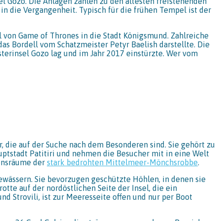
l Gozo. Die Anlagen zählen zu den ältesten freistehenden
in die Vergangenheit. Typisch für die frühen Tempel ist der
l von Game of Thrones in die Stadt Königsmund. Zahlreiche
 das Bordell vom Schatzmeister Petyr Baelish darstellte. Die
erinsel Gozo lag und im Jahr 2017 einstürzte. Wer vom
r, die auf der Suche nach dem Besonderen sind. Sie gehört zu
uptstadt Patitiri und nehmen die Besucher mit in eine Welt
bensräume der
stark bedrohten Mittelmeer-Mönchsrobbe
.
Gewässern. Sie bevorzugen geschützte Höhlen, in denen sie
te auf der nordöstlichen Seite der Insel, die ein
d Strovili, ist zur Meeresseite offen und nur per Boot