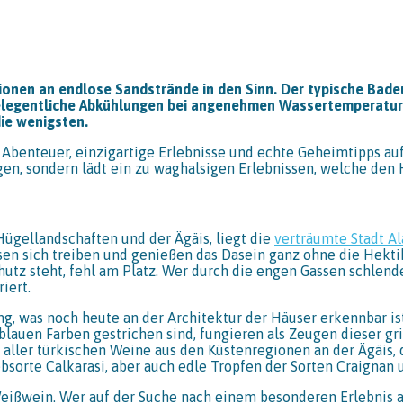
nen an endlose Sandstrände in den Sinn. Der typische Badeu
gelegentliche Abkühlungen bei angenehmen Wassertemperatu
die wenigsten.
enteuer, einzigartige Erlebnisse und echte Geheimtipps auf 
n, sondern lädt ein zu waghalsigen Erlebnissen, welche den 
ügellandschaften und der Ägäis, liegt die
verträumte Stadt Al
en sich treiben und genießen das Dasein ganz ohne die Hektik
hutz steht, fehl am Platz. Wer durch die engen Gassen schlender
iert.
ung, was noch heute an der Architektur der Häuser erkennbar i
lauen Farben gestrichen sind, fungieren als Zeugen dieser gri
aller türkischen Weine aus den Küstenregionen an der Ägäis, 
sorte Calkarasi, aber auch edle Tropfen der Sorten Craigna
eißwein. Wer auf der Suche nach einem besonderen Erlebnis a