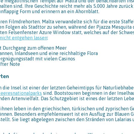
e megalithischen Tempel auf Malta und der benachbarten Inse
lten sind. Ihre Geschichte reicht mehr als 5.000 Jahre zurück 
ünflappig Form und erinnern an ein Ahornblatt.
n Filmdrehorten. Malta verwandelte sich für die erste Staffe
 den Folgen als Stadttor zu sehen, während der Pjazza Mesquita
n Felsenfenster Azure Window statt, welches auf der Schwest
 nicht entgehen lassen
:
mit Durchgang zum offenen Meer
annen, Inlandseen und eine reichhaltige Flora
ergnügungsstadt mit vielen Casinos
after Note
rten
die Insel ist einer der letzten Geheimtipps für Naturliebhabe
eeresnationalparks
sind. Bootstouren beginnen in der Inselha
den Artenvielfalt. Das Schutzgebiet ist eines der letzten Le
 ihnen leben in den griechischen, türkischen und zyprischen 
nnen. Besonders empfehlenswert ist ein Ausflug zur Blauen Grot
llt. Sie liegt abgelegen zwischen den Stränden von Lalarias un