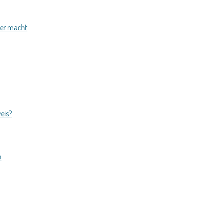
ler macht
eis?
n