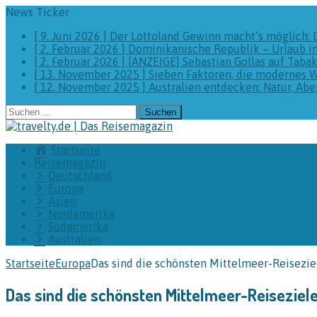
News Ticker
[ 9. Juni 2026 ]
Der Lottoland Gewinn macht’s möglich: 
[ 2. Februar 2026 ]
Dominikanische Republik – Urlaub i
[ 2. Februar 2026 ]
[ANZEIGE] Sebastian Gollas auf Taba
[ 13. November 2025 ]
Sieben Faktoren, die modernes 
[ 12. November 2025 ]
Australien entdecken: Natur, A
Suchen
nach:
Startseite
Reisemagazin
Deutschland
Europa
Asien
Nordamerika
Südamerika
Australien
Startseite
Europa
Das sind die schönsten Mittelmeer-Reisezie
Das sind die schönsten Mittelmeer-Reiseziel