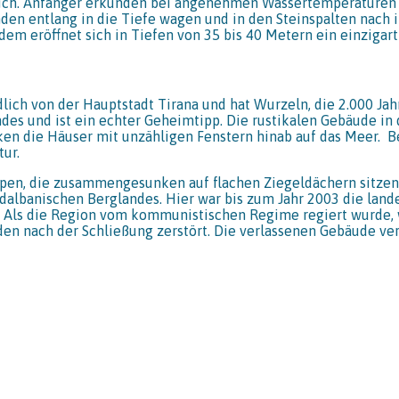
ich. Anfänger erkunden bei angenehmen Wassertemperaturen 
den entlang in die Tiefe wagen und in den Steinspalten nach 
dem eröffnet sich in Tiefen von 35 bis 40 Metern ein einzigar
dlich von der Hauptstadt Tirana und hat Wurzeln, die 2.000 Jahr
ndes und ist ein echter Geheimtipp. Die rustikalen Gebäude in 
ken die Häuser mit unzähligen Fenstern hinab auf das Meer. 
tur.
n, die zusammengesunken auf flachen Ziegeldächern sitzen o
üdalbanischen Berglandes. Hier war bis zum Jahr 2003 die lan
. Als die Region vom kommunistischen Regime regiert wurde, w
den nach der Schließung zerstört. Die verlassenen Gebäude v