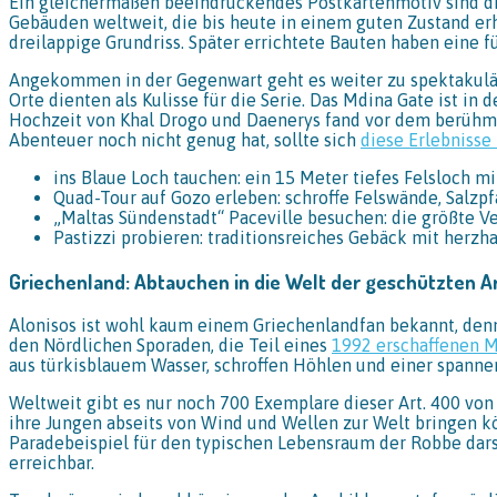
Ein gleichermaßen beeindruckendes Postkartenmotiv sind di
Gebäuden weltweit, die bis heute in einem guten Zustand erha
dreilappige Grundriss. Später errichtete Bauten haben eine f
Angekommen in der Gegenwart geht es weiter zu spektakuläre
Orte dienten als Kulisse für die Serie. Das Mdina Gate ist in
Hochzeit von Khal Drogo und Daenerys fand vor dem berühmte
Abenteuer noch nicht genug hat, sollte sich
diese Erlebnisse
ins Blaue Loch tauchen: ein 15 Meter tiefes Felsloch 
Quad-Tour auf Gozo erleben: schroffe Felswände, Salzpf
„Maltas Sündenstadt“ Paceville besuchen: die größte V
Pastizzi probieren: traditionsreiches Gebäck mit herzh
Griechenland: Abtauchen in die Welt der geschützten A
Alonisos ist wohl kaum einem Griechenlandfan bekannt, denn 
den Nördlichen Sporaden, die Teil eines
1992 erschaffenen M
aus türkisblauem Wasser, schroffen Höhlen und einer spannen
Weltweit gibt es nur noch 700 Exemplare dieser Art. 400 von
ihre Jungen abseits von Wind und Wellen zur Welt bringen kö
Paradebeispiel für den typischen Lebensraum der Robbe darste
erreichbar.