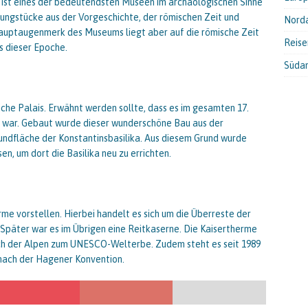
 ist eines der bedeutendsten Museen im archäologischen Sinne
lungstücke aus der Vorgeschichte, der römischen Zeit und
Nord
 Hauptaugenmerk des Museums liegt aber auf die römische Zeit
Reis
s dieser Epoche.
Süda
liche Palais. Erwähnt werden sollte, dass es im gesamten 17.
en war. Gebaut wurde dieser wunderschöne Bau aus der
ndfläche der Konstantinsbasilika. Aus diesem Grund wurde
en, um dort die Basilika neu zu errichten.
rme vorstellen. Hierbei handelt es sich um die Überreste der
päter war es im Übrigen eine Reitkaserne. Die Kaisertherme
ich der Alpen zum UNESCO-Welterbe. Zudem steht es seit 1989
 nach der Hagener Konvention.