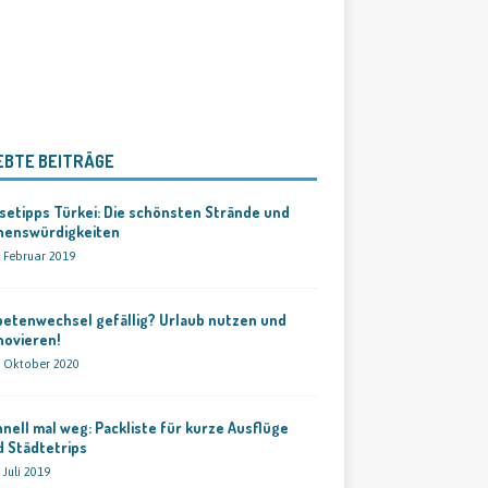
EBTE BEITRÄGE
setipps Türkei: Die schönsten Strände und
henswürdigkeiten
. Februar 2019
petenwechsel gefällig? Urlaub nutzen und
novieren!
. Oktober 2020
nell mal weg: Packliste für kurze Ausflüge
 Städtetrips
 Juli 2019