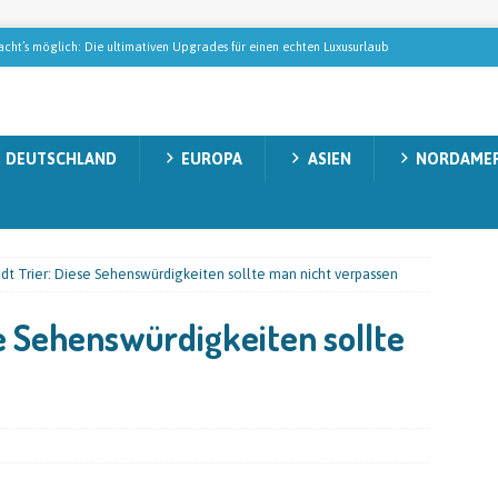
ht’s möglich: Die ultimativen Upgrades für einen echten Luxusurlaub
blik – Urlaub in einem tropischen Paradies
NORDAMERIKA
DEUTSCHLAND
EUROPA
ASIEN
NORDAMER
Gollas auf Tabak-Safari: Wie der StarkeZigarren-Gründer in Mittelamerika
EMAGAZIN
 die modernes Wellness wirklich ausmachen
REISEMAGAZIN
dt Trier: Diese Sehenswürdigkeiten sollte man nicht verpassen
cken: Natur, Abenteuer und unvergessliche Momente
AUSTRALIEN
se Sehenswürdigkeiten sollte