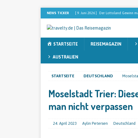
NEWS TICKER
[ 9. Juni 2026 ]
Der Lottoland Gewinn mac
REISEMAGAZIN
[ 2. Februar 2026 ]
Dominikanische Repu
STARTSEITE
REISEMAGAZIN
[ 2. Februar 2026 ]
[ANZEIGE] Sebastian 
nach dem perfekten Blend sucht
REIS
AUSTRALIEN
[ 13. November 2025 ]
Sieben Faktoren,
STARTSEITE
DEUTSCHLAND
Moselsta
[ 12. November 2025 ]
Australien entde
Moselstadt Trier: Die
man nicht verpassen
24. April 2023
Aylin Petersen
Deutschland