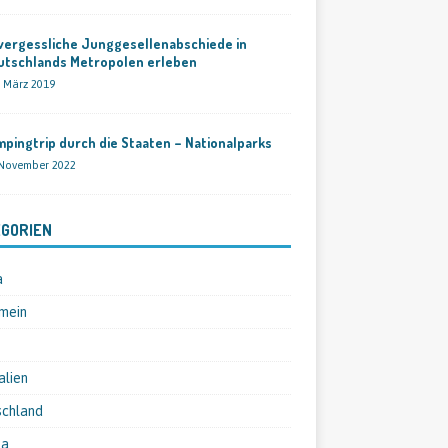
vergessliche Junggesellenabschiede in
utschlands Metropolen erleben
. März 2019
pingtrip durch die Staaten – Nationalparks
 November 2022
GORIEN
a
mein
alien
schland
pa