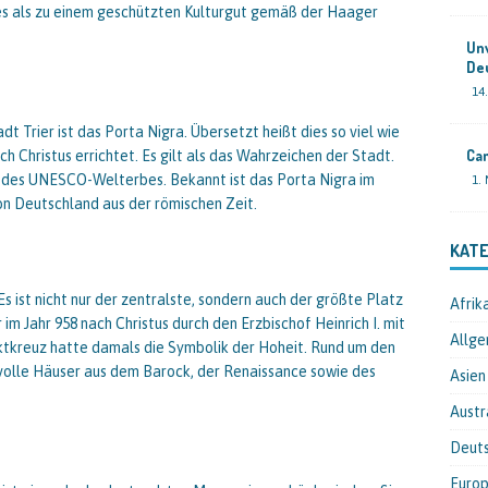
es als zu einem geschützten Kulturgut gemäß der Haager
Un
De
14
t Trier ist das Porta Nigra. Übersetzt heißt dies so viel wie
Cam
h Christus errichtet. Es gilt als das Wahrzeichen der Stadt.
eil des UNESCO-Welterbes. Bekannt ist das Porta Nigra im
1.
on Deutschland aus der römischen Zeit.
KATE
s ist nicht nur der zentralste, sondern auch der größte Platz
Afrik
 im Jahr 958 nach Christus durch den Erzbischof Heinrich I. mit
Allge
kreuz hatte damals die Symbolik der Hoheit. Rund um den
volle Häuser aus dem Barock, der Renaissance sowie des
Asien
Austr
Deut
Euro