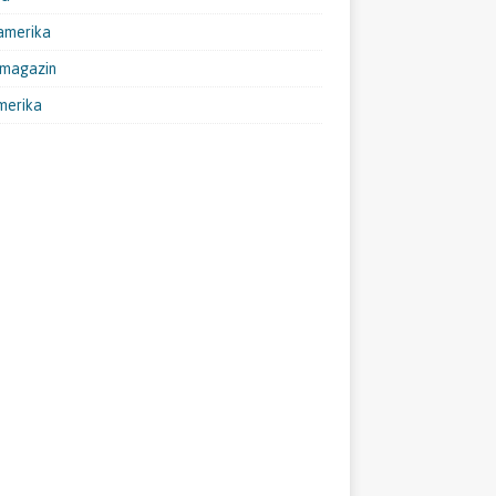
amerika
emagazin
merika