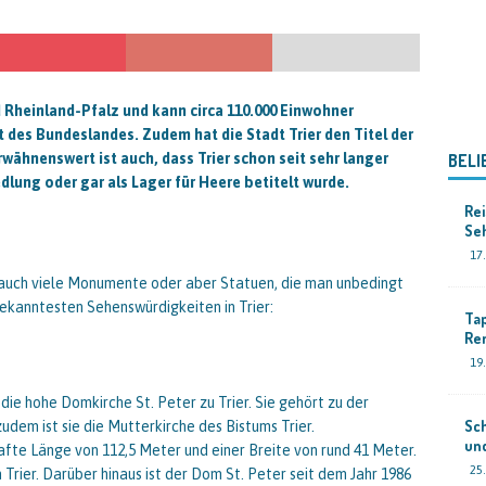
nd Rheinland-Pfalz und kann circa 110.000 Einwohner
t des Bundeslandes. Zudem hat die Stadt Trier den Titel der
wähnenswert ist auch, dass Trier schon seit sehr langer
BELI
edlung oder gar als Lager für Heere betitelt wurde.
Rei
Se
17
r auch viele Monumente oder aber Statuen, die man unbedingt
kanntesten Sehenswürdigkeiten in Trier:
Ta
Re
19
e hohe Domkirche St. Peter zu Trier. Sie gehört zu der
Sch
dem ist sie die Mutterkirche des Bistums Trier.
und
fte Länge von 112,5 Meter und einer Breite von rund 41 Meter.
25.
Trier. Darüber hinaus ist der Dom St. Peter seit dem Jahr 1986