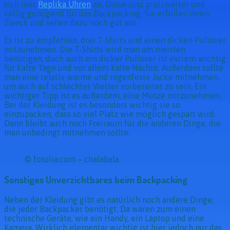
sich hier
Replika Uhren
an. Diese sind preiswerter und
völlig genügend für das Backpacking. Sie erfüllen ihren
Zweck und sehen dazu noch gut aus.
Es ist zu empfehlen, drei T-Shirts und einen dicken Pullover
mitzunehmen. Die T-Shirts wird man am meisten
benötigen, doch auch ein dicker Pullover ist extrem wichtig
für kalte Tage und vor allem kalte Nächte. Außerdem sollte
man eine relativ warme und regenfeste Jacke mitnehmen,
um auch auf schlechtes Wetter vorbereitet zu sein. Ein
wichtiger Tipp ist es außerdem, eine Mütze mitzunehmen.
Bei der Kleidung ist es besonders wichtig sie so
einzupacken, dass so viel Platz wie möglich gespart wird.
Dann bleibt auch noch Freiraum für die anderen Dinge, die
man unbedingt mitnehmen sollte.
© fotolia.com – chalabala
Sonstiges Unverzichtbares beim Backpacking
Neben der Kleidung gibt es natürlich noch andere Dinge,
die jeder Backpacker benötigt. Da wären zum einen
technische Geräte, wie ein Handy, ein Laptop und eine
Kamera. Wirklich elementar wichtig ist hier jedoch nur das