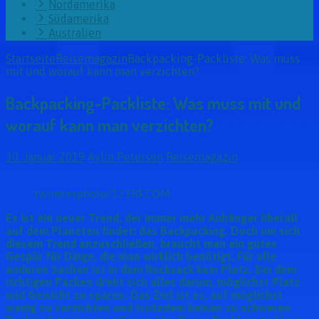
Nordamerika
Südamerika
Australien
Startseite
Reisemagazin
Backpacking-Packliste: Was muss
mit und worauf kann man verzichten?
Backpacking-Packliste: Was muss mit und
worauf kann man verzichten?
30. Januar 2019
Aylin Petersen
Reisemagazin
twinsterphoto/123RF.COM
Es ist ein neuer Trend, der immer mehr Anhänger überall
auf dem Planeten findet: das Backpacking. Doch um sich
diesem Trend anzuschließen, braucht man ein gutes
Gespür für Dinge, die man wirklich benötigt. Für alle
anderen Sachen ist in dem Rucksack kein Platz. Bei dem
richtigen Packen dreht sich alles darum, möglichst Platz
und Gewicht zu sparen. Das Ziel ist es, auf möglichst
wenig zu verzichten und trotzdem keinen zu schweren