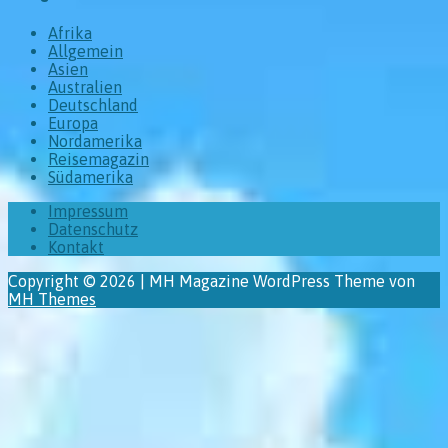
Afrika
Allgemein
Asien
Australien
Deutschland
Europa
Nordamerika
Reisemagazin
Südamerika
Impressum
Datenschutz
Kontakt
Copyright © 2026 | MH Magazine WordPress Theme von
MH Themes