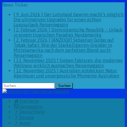
News Ticker
[ 9. Juni 2026 ]
Der Lottoland Gewinn macht’s möglich:
Die ultimativen Upgrades für einen echten
Luxusurlaub
Reisemagazin
[ 2. Februar 2026 ]
Dominikanische Republik – Urlaub
in einem tropischen Paradies
Nordamerika
[ 2. Februar 2026 ]
[ANZEIGE] Sebastian Gollas auf
Tabak-Safari: Wie der StarkeZigarren-Gründer in
Mittelamerika nach dem perfekten Blend sucht
Reisemagazin
[ 13. November 2025 ]
Sieben Faktoren, die modernes
Wellness wirklich ausmachen
Reisemagazin
[ 12. November 2025 ]
Australien entdecken: Natur,
Abenteuer und unvergessliche Momente
Australien
Suchen
nach:
Startseite
Reisemagazin
Deutschland
Europa
Asien