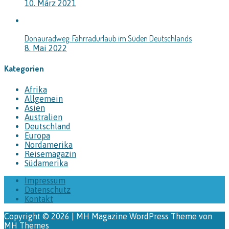
10. März 2021
Donauradweg: Fahrradurlaub im Süden Deutschlands
8. Mai 2022
Kategorien
Afrika
Allgemein
Asien
Australien
Deutschland
Europa
Nordamerika
Reisemagazin
Südamerika
Impressum
Datenschutz
Kontakt
Copyright © 2026 | MH Magazine WordPress Theme von
MH Themes