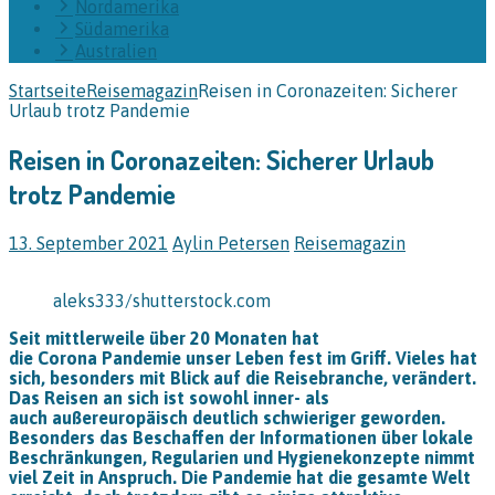
Nordamerika
Südamerika
Australien
Startseite
Reisemagazin
Reisen in Coronazeiten: Sicherer
Urlaub trotz Pandemie
Reisen in Coronazeiten: Sicherer Urlaub
trotz Pandemie
13. September 2021
Aylin Petersen
Reisemagazin
aleks333/shutterstock.com
Seit mittlerweile über 20 Monaten hat
die Corona Pandemie unser Leben fest im Griff. Vieles hat
sich, besonders mit Blick auf die Reisebranche, verändert.
Das Reisen an sich ist sowohl inner- als
auch außereuropäisch deutlich schwieriger geworden.
Besonders das Beschaffen der Informationen über lokale
Beschränkungen, Regularien und Hygienekonzepte nimmt
viel Zeit in Anspruch. Die Pandemie hat die gesamte Welt