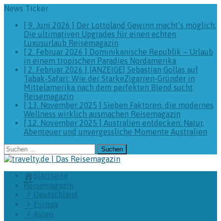
News Ticker
[ 9. Juni 2026 ]
Der Lottoland Gewinn macht’s möglich:
Die ultimativen Upgrades für einen echten
Luxusurlaub
Reisemagazin
[ 2. Februar 2026 ]
Dominikanische Republik – Urlaub
in einem tropischen Paradies
Nordamerika
[ 2. Februar 2026 ]
[ANZEIGE] Sebastian Gollas auf
Tabak-Safari: Wie der StarkeZigarren-Gründer in
Mittelamerika nach dem perfekten Blend sucht
Reisemagazin
[ 13. November 2025 ]
Sieben Faktoren, die modernes
Wellness wirklich ausmachen
Reisemagazin
[ 12. November 2025 ]
Australien entdecken: Natur,
Abenteuer und unvergessliche Momente
Australien
Suchen
nach:
Startseite
Reisemagazin
Deutschland
Europa
Asien