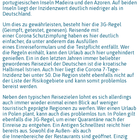
portugiesischen Inseln Madeira und den Azoren. Auf beiden
Inseln liegt der Inzidenzwert deutlich niedriger als in
Deutschland.
Um dies zu gewährleisten, besteht hier die 3G-Regel
(Geimpft, getestet, genesen). Reisende mit
einer Corona Schutzimpfung haben es hier deutlich
einfacher, da unter anderem das Ausfüllen
eines Einreiseformulars und die Testpflicht entfällt. Wer
die Regeln einhält, kann den Urlaub auch hier ungehindert
genießen. Ein in den letzten Jahren immer beliebter
gewordenes Reiseziel der Deutschen ist die kroatische
Halbinsel Istrien. Auch hier liegt die Corona 7-Tage-
Inzidenz bei unter 50. Die Region steht ebenfalls nicht auf
der Liste der Risikogebiete und kann somit problemlos
bereist werden.
Neben den typischen Reisezielen lohnt es sich allerdings
auch immer wieder einmal einen Blick auf weniger
touristisch geprägte Regionen zu werfen. Wer einen Urlaub
in Polen plant, kann auch dies problemlos tun. In Polen gilt
ebenfalls die 3G-Regel, um einer Quarantäne nach der
Einreise zu entgehen. Ein Antigen Schnelltest reicht hier
bereits aus. Sowohl die Außen- als auch
die Innenbereiche der Restaurants sind geöffnet. Einzig