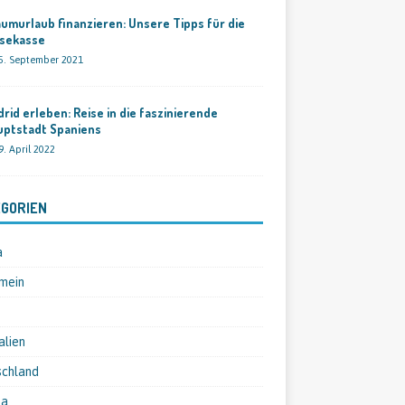
umurlaub finanzieren: Unsere Tipps für die
isekasse
5. September 2021
rid erleben: Reise in die faszinierende
uptstadt Spaniens
9. April 2022
GORIEN
a
mein
alien
schland
pa