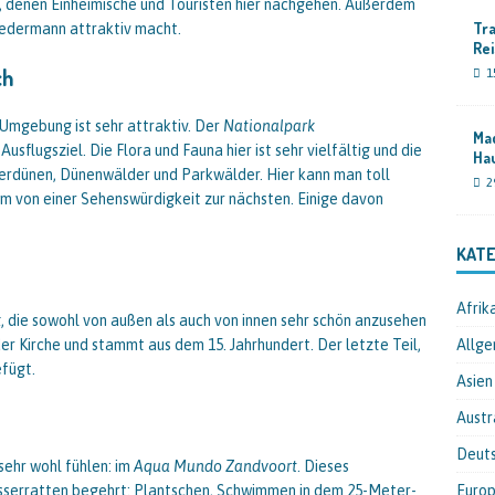
s, denen Einheimische und Touristen hier nachgehen. Außerdem
Tra
 jedermann attraktiv macht.
Re
ch
1
 Umgebung ist sehr attraktiv. Der
Nationalpark
Mad
 Ausflugsziel. Die Flora und Fauna hier ist sehr vielfältig und die
Ha
nderdünen, Dünenwälder und Parkwälder. Hier kann man toll
2
von einer Sehenswürdigkeit zur nächsten. Einige davon
KATE
Afrik
k
, die sowohl von außen als auch von innen sehr schön anzusehen
der Kirche und stammt aus dem 15. Jahrhundert. Der letzte Teil,
Allge
efügt.
Asien
Austr
Deut
sehr wohl fühlen: im
Aqua Mundo Zandvoort
. Dieses
sserratten begehrt: Plantschen, Schwimmen in dem 25-Meter-
Euro