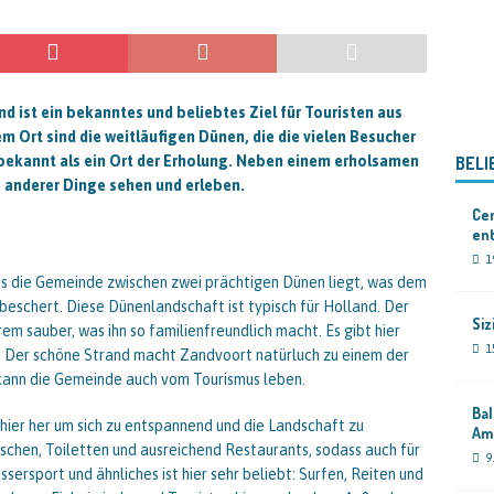
d ist ein bekanntes und beliebtes Ziel für Touristen aus
m Ort sind die weitläufigen Dünen, die die vielen Besucher
 bekannt als ein Ort der Erholung. Neben einem erholsamen
BELI
 anderer Dinge sehen und erleben.
Cen
en
1
s die Gemeinde zwischen zwei prächtigen Dünen liegt, was dem
beschert. Diese Dünenlandschaft ist typisch für Holland. Der
Siz
trem sauber, was ihn so familienfreundlich macht. Es gibt hier
1
. Der schöne Strand macht Zandvoort natürluch zu einem der
kann die Gemeinde auch vom Tourismus leben.
Bal
 hier her um sich zu entspannend und die Landschaft zu
Am
schen, Toiletten und ausreichend Restaurants, sodass auch für
9
sersport und ähnliches ist hier sehr beliebt: Surfen, Reiten und