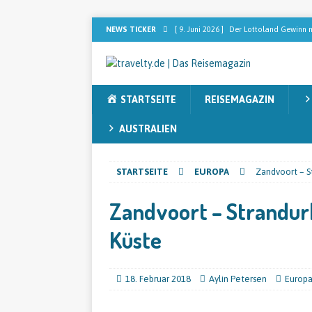
NEWS TICKER
[ 9. Juni 2026 ]
Der Lottoland Gewinn m
REISEMAGAZIN
[ 2. Februar 2026 ]
Dominikanische Rep
STARTSEITE
REISEMAGAZIN
[ 2. Februar 2026 ]
[ANZEIGE] Sebastia
nach dem perfekten Blend sucht
RE
AUSTRALIEN
[ 13. November 2025 ]
Sieben Faktore
STARTSEITE
EUROPA
Zandvoort – S
[ 12. November 2025 ]
Australien ent
Zandvoort – Strandur
Küste
18. Februar 2018
Aylin Petersen
Europ