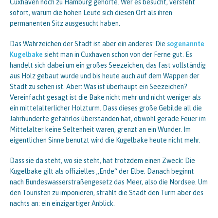
Cuxhaven noch zu Hamburg gehörte. Wer es besucht, versteht
sofort, warum die hohen Leute sich diesen Ort als ihren
permanenten Sitz ausgesucht haben.
Das Wahrzeichen der Stadt ist aber ein anderes: Die
sogenannte
Kugelbake
sieht man in Cuxhaven schon von der Ferne gut. Es
handelt sich dabei um ein großes Seezeichen, das fast vollständig
aus Holz gebaut wurde und bis heute auch auf dem Wappen der
Stadt zu sehen ist. Aber: Was ist überhaupt ein Seezeichen?
Vereinfacht gesagt ist die Bake nicht mehr und nicht weniger als
ein mittelalterlicher Holzturm. Dass dieses große Gebilde all die
Jahrhunderte gefahrlos überstanden hat, obwohl gerade Feuer im
Mittelalter keine Seltenheit waren, grenzt an ein Wunder. Im
eigentlichen Sinne benutzt wird die Kugelbake heute nicht mehr.
Dass sie da steht, wo sie steht, hat trotzdem einen Zweck: Die
Kugelbake gilt als offizielles „Ende“ der Elbe. Danach beginnt
nach Bundeswasserstraßengesetz das Meer, also die Nordsee. Um
den Touristen zu imponieren, strahlt die Stadt den Turm aber des
nachts an: ein einzigartiger Anblick.