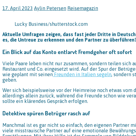
17. April 2023
Aylin Petersen
Reisemagazin
Lucky Business/shutterstock.com
Aktuelle Umfragen zeigen, dass fast jeder Dritte in Deutsch
es, die Untreue zu erkennen und den Partner zu überführen
Ein Blick auf das Konto entlarvt Fremdgeher oft sofort
Viele Paare leben nicht nur zusammen, sondern teilen sich a
Restaurant und Co. eingesetzt wird. Auf der Spur der Betrüge
wie geplant mit seinen
Freunden in Italien segeln
, sondern s
geben.
Wer sich beispielsweise vor der Heimreise noch etwas vom d
allerdings allein zurück, während die Freunde schon wie vera
sollte ein klärendes Gespräch erfolgen.
Detektive spüren Betrüger rasch auf
Manchmal ist es gar nicht so einfach, den eigenen Partner mi
viele misstrauische Partner auf eine emotionale Bewährungsp
Ermittlungen. Mit ihrer Hilfe ist das Sammeln von Bilddoku