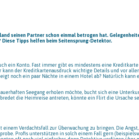
land seinen Partner schon einmal betrogen hat. Gelegenheiten
? Diese Tipps helfen beim Seitensprung-Detektor.
uch ein Konto. Fast immer gibt es mindestens eine Kreditkarte
r kann der Kreditkartenausdruck wichtige Details und vor allem
teigt noch ein paar Nächte in einem Hotel ab? Natürlich kann 
auerhaften Seegang erholen möchte, bucht sich eine Unterkun
bredet die Heimreise antreten, könnte ein Flirt die Ursache s
t einem Verdachtsfall zur Überwachung zu bringen. Die Angst, t
robe. Profis unterstützen in solch einem Fall gern (beispiels
menten oft noch viel einfacher, denn Detektive verfügen über