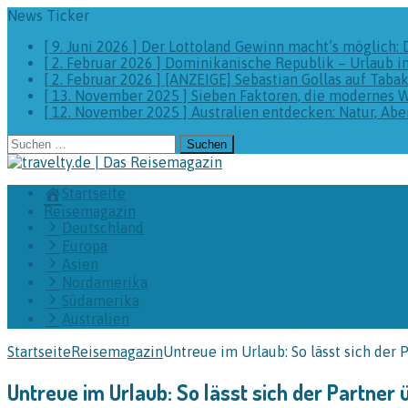
News Ticker
[ 9. Juni 2026 ]
Der Lottoland Gewinn macht’s möglich: 
[ 2. Februar 2026 ]
Dominikanische Republik – Urlaub i
[ 2. Februar 2026 ]
[ANZEIGE] Sebastian Gollas auf Taba
[ 13. November 2025 ]
Sieben Faktoren, die modernes 
[ 12. November 2025 ]
Australien entdecken: Natur, A
Suchen
nach:
Startseite
Reisemagazin
Deutschland
Europa
Asien
Nordamerika
Südamerika
Australien
Startseite
Reisemagazin
Untreue im Urlaub: So lässt sich der 
Untreue im Urlaub: So lässt sich der Partner