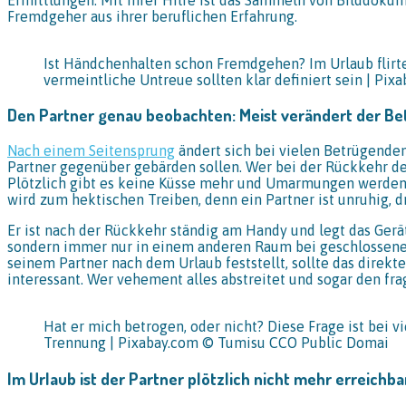
Fremdgeher aus ihrer beruflichen Erfahrung.
Ist Händchenhalten schon Fremdgehen? Im Urlaub flirte
vermeintliche Untreue sollten klar definiert sein | P
Den Partner genau beobachten: Meist verändert der Be
Nach einem Seitensprung
ändert sich bei vielen Betrügenden
Partner gegenüber gebärden sollen. Wer bei der Rückkehr des
Plötzlich gibt es keine Küsse mehr und Umarmungen werden 
wird zum hektischen Treiben, denn ein Partner ist unruhig,
Er ist nach der Rückkehr ständig am Handy und legt das Ger
sondern immer nur in einem anderen Raum bei geschlossener 
seinem Partner nach dem Urlaub feststellt, sollte das direk
interessant. Wer vehement alles abstreitet und sogar den fra
Hat er mich betrogen, oder nicht? Diese Frage ist bei 
Trennung | Pixabay.com © Tumisu CCO Public Domai
Im Urlaub ist der Partner plötzlich nicht mehr erreichba