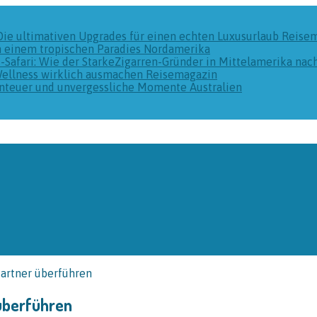
Die ultimativen Upgrades für einen echten Luxusurlaub
Reise
n einem tropischen Paradies
Nordamerika
k-Safari: Wie der StarkeZigarren-Gründer in Mittelamerika na
Wellness wirklich ausmachen
Reisemagazin
benteuer und unvergessliche Momente
Australien
Partner überführen
 überführen