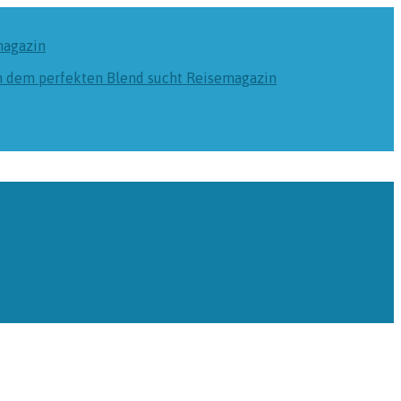
magazin
ch dem perfekten Blend sucht
Reisemagazin