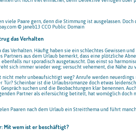
n viele Paare gern, denn die Stimmung ist ausgelassen. Doch 
ixabay.com © janeb13 CCO Public Domain
trug das Verhalten
 das Verhalten. Häufig haben sie ein schlechtes Gewissen und 
 Partners aus dem Urlaub bemerkt, dass eine plötzliche Abnei
ebenfalls nur sporadisch ausgetauscht. Das einst so harmon
 dreht sich immer wieder weg; versucht vehement, die Nähe zu
ät nicht mehr unbeaufsichtigt weg? Anrufe werden neuerdings 
Tür? Scheinbar ist die Urlaubsromanze doch etwas leidenscha
te Gespräch suchen und die Beobachtungen klar benennen. Auch 
genden Partner als eifersüchtig betitelt, hat womöglich doch 
vielen Paaren nach dem Urlaub ein Streitthema und führt manc
r: Mit wem ist er beschäftigt?