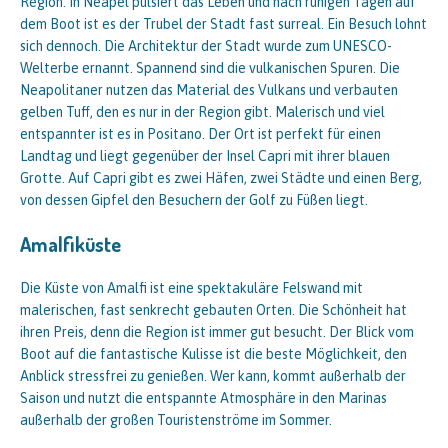
Region. In Neapel pulsiert das Leben und nach ruhigen Tagen auf
dem Boot ist es der Trubel der Stadt fast surreal. Ein Besuch lohnt
sich dennoch. Die Architektur der Stadt wurde zum UNESCO-
Welterbe ernannt. Spannend sind die vulkanischen Spuren. Die
Neapolitaner nutzen das Material des Vulkans und verbauten
gelben Tuff, den es nur in der Region gibt. Malerisch und viel
entspannter ist es in Positano. Der Ort ist perfekt für einen
Landtag und liegt gegenüber der Insel Capri mit ihrer blauen
Grotte. Auf Capri gibt es zwei Häfen, zwei Städte und einen Berg,
von dessen Gipfel den Besuchern der Golf zu Füßen liegt.
Amalfiküste
Die Küste von Amalfi ist eine spektakuläre Felswand mit
malerischen, fast senkrecht gebauten Orten. Die Schönheit hat
ihren Preis, denn die Region ist immer gut besucht. Der Blick vom
Boot auf die fantastische Kulisse ist die beste Möglichkeit, den
Anblick stressfrei zu genießen. Wer kann, kommt außerhalb der
Saison und nutzt die entspannte Atmosphäre in den Marinas
außerhalb der großen Touristenströme im Sommer.