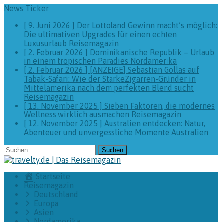
News Ticker
[ 9. Juni 2026 ]
Der Lottoland Gewinn macht’s möglich:
Die ultimativen Upgrades für einen echten
Luxusurlaub
Reisemagazin
[ 2. Februar 2026 ]
Dominikanische Republik – Urlaub
in einem tropischen Paradies
Nordamerika
[ 2. Februar 2026 ]
[ANZEIGE] Sebastian Gollas auf
Tabak-Safari: Wie der StarkeZigarren-Gründer in
Mittelamerika nach dem perfekten Blend sucht
Reisemagazin
[ 13. November 2025 ]
Sieben Faktoren, die modernes
Wellness wirklich ausmachen
Reisemagazin
[ 12. November 2025 ]
Australien entdecken: Natur,
Abenteuer und unvergessliche Momente
Australien
Suchen
nach:
Startseite
Reisemagazin
Deutschland
Europa
Asien
Nordamerika