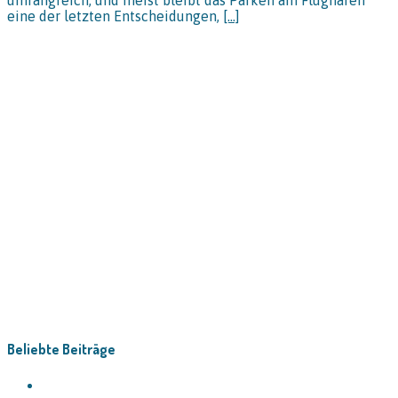
umfangreich, und meist bleibt das Parken am Flughafen
eine der letzten Entscheidungen,
[…]
Beliebte Beiträge