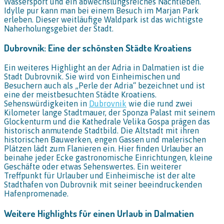
Wassersport und ein abwechslungsreiches Nachtleben.
Idylle pur kann man bei einem Besuch im Marjan Park
erleben. Dieser weitläufige Waldpark ist das wichtigste
Naherholungsgebiet der Stadt.
Dubrovnik: Eine der schönsten Städte Kroatiens
Ein weiteres Highlight an der Adria in Dalmatien ist die
Stadt Dubrovnik. Sie wird von Einheimischen und
Besuchern auch als „Perle der Adria“ bezeichnet und ist
eine der meistbesuchten Städte Kroatiens.
Sehenswürdigkeiten in
Dubrovnik
wie die rund zwei
Kilometer lange Stadtmauer, der Sponza Palast mit seinem
Glockenturm und die Kathedrale Velika Gospa prägen das
historisch anmutende Stadtbild. Die Altstadt mit ihren
historischen Bauwerken, engen Gassen und malerischen
Plätzen lädt zum Flanieren ein. Hier finden Urlauber an
beinahe jeder Ecke gastronomische Einrichtungen, kleine
Geschäfte oder etwas Sehenswertes. Ein weiterer
Treffpunkt für Urlauber und Einheimische ist der alte
Stadthafen von Dubrovnik mit seiner beeindruckenden
Hafenpromenade.
Weitere Highlights für einen Urlaub in Dalmatien