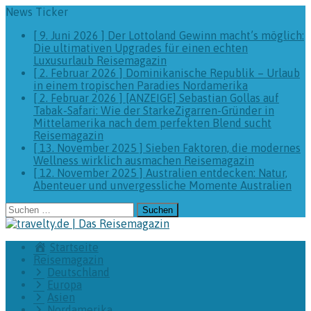
News Ticker
[ 9. Juni 2026 ]
Der Lottoland Gewinn macht’s möglich:
Die ultimativen Upgrades für einen echten
Luxusurlaub
Reisemagazin
[ 2. Februar 2026 ]
Dominikanische Republik – Urlaub
in einem tropischen Paradies
Nordamerika
[ 2. Februar 2026 ]
[ANZEIGE] Sebastian Gollas auf
Tabak-Safari: Wie der StarkeZigarren-Gründer in
Mittelamerika nach dem perfekten Blend sucht
Reisemagazin
[ 13. November 2025 ]
Sieben Faktoren, die modernes
Wellness wirklich ausmachen
Reisemagazin
[ 12. November 2025 ]
Australien entdecken: Natur,
Abenteuer und unvergessliche Momente
Australien
Suchen
nach:
Startseite
Reisemagazin
Deutschland
Europa
Asien
Nordamerika