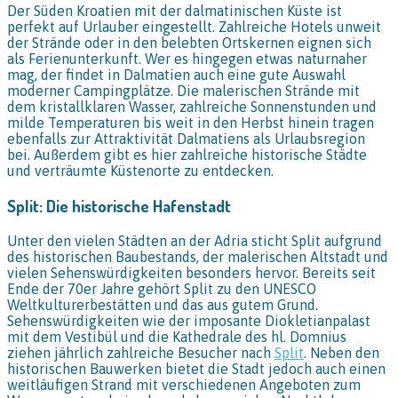
Der Süden Kroatien mit der dalmatinischen Küste ist
perfekt auf Urlauber eingestellt. Zahlreiche Hotels unweit
der Strände oder in den belebten Ortskernen eignen sich
als Ferienunterkunft. Wer es hingegen etwas naturnaher
mag, der findet in Dalmatien auch eine gute Auswahl
moderner Campingplätze. Die malerischen Strände mit
dem kristallklaren Wasser, zahlreiche Sonnenstunden und
milde Temperaturen bis weit in den Herbst hinein tragen
ebenfalls zur Attraktivität Dalmatiens als Urlaubsregion
bei. Außerdem gibt es hier zahlreiche historische Städte
und verträumte Küstenorte zu entdecken.
Split: Die historische Hafenstadt
Unter den vielen Städten an der Adria sticht Split aufgrund
des historischen Baubestands, der malerischen Altstadt und
vielen Sehenswürdigkeiten besonders hervor. Bereits seit
Ende der 70er Jahre gehört Split zu den UNESCO
Weltkulturerbestätten und das aus gutem Grund.
Sehenswürdigkeiten wie der imposante Diokletianpalast
mit dem Vestibül und die Kathedrale des hl. Domnius
ziehen jährlich zahlreiche Besucher nach
Split
. Neben den
historischen Bauwerken bietet die Stadt jedoch auch einen
weitläufigen Strand mit verschiedenen Angeboten zum