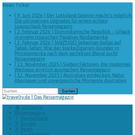
News Ticker
[ 9. Juni 2026 ]
Der Lottoland Gewinn macht’s möglich:
Die ultimativen Upgrades für einen echten
Luxusurlaub
Reisemagazin
[ 2. Februar 2026 ]
Dominikanische Republik – Urlaub
in einem tropischen Paradies
Nordamerika
[ 2. Februar 2026 ]
[ANZEIGE] Sebastian Gollas auf
Tabak-Safari: Wie der StarkeZigarren-Gründer in
Mittelamerika nach dem perfekten Blend sucht
Reisemagazin
[ 13. November 2025 ]
Sieben Faktoren, die modernes
Wellness wirklich ausmachen
Reisemagazin
[ 12. November 2025 ]
Australien entdecken: Natur,
Abenteuer und unvergessliche Momente
Australien
Suchen
nach:
Startseite
Reisemagazin
Deutschland
Europa
Asien
Nordamerika