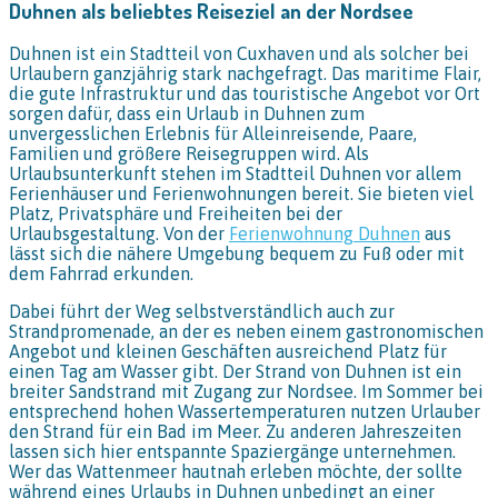
Duhnen als beliebtes Reiseziel an der Nordsee
Duhnen ist ein Stadtteil von Cuxhaven und als solcher bei
Urlaubern ganzjährig stark nachgefragt. Das maritime Flair,
die gute Infrastruktur und das touristische Angebot vor Ort
sorgen dafür, dass ein Urlaub in Duhnen zum
unvergesslichen Erlebnis für Alleinreisende, Paare,
Familien und größere Reisegruppen wird. Als
Urlaubsunterkunft stehen im Stadtteil Duhnen vor allem
Ferienhäuser und Ferienwohnungen bereit. Sie bieten viel
Platz, Privatsphäre und Freiheiten bei der
Urlaubsgestaltung. Von der
Ferienwohnung Duhnen
aus
lässt sich die nähere Umgebung bequem zu Fuß oder mit
dem Fahrrad erkunden.
Dabei führt der Weg selbstverständlich auch zur
Strandpromenade, an der es neben einem gastronomischen
Angebot und kleinen Geschäften ausreichend Platz für
einen Tag am Wasser gibt. Der Strand von Duhnen ist ein
breiter Sandstrand mit Zugang zur Nordsee. Im Sommer bei
entsprechend hohen Wassertemperaturen nutzen Urlauber
den Strand für ein Bad im Meer. Zu anderen Jahreszeiten
lassen sich hier entspannte Spaziergänge unternehmen.
Wer das Wattenmeer hautnah erleben möchte, der sollte
während eines Urlaubs in Duhnen unbedingt an einer