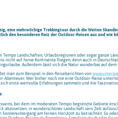
g, eine mehrwöchige Trekkingtour durch die Weiten Skandin
tlich den besonderen Reiz der Outdoor-Reisen aus und wie kö
n
nen Tempo Landschaften, Urlaubsregionen oder sogar ganze Län
s nicht auf ferne Kontinente fliegen, denn auch in Deutschla
ngurlaube. Außerdem lässt sich die Natur wunderbar auf dem
et man zum Beispiel in den Reiseberichten von
www.unterwe
oor-Abenteuer. Wer bisher noch nie eine Outdoor-Reise unterno
 sich erste wertvolle Erfahrungen sammeln und die Faszinatio
s
gsseins, bei dem im moderaten Tempo begrenzte Gebiete ersc
ck abzusetzen, in wunderschöner Landschaft sein Zelt aufzus
n Sonnenuntergang am fernen Horizont zu betrachten. So oder s
rtige Outdoor-Reisen als Einzelreise, Familienurlaub oder Gru