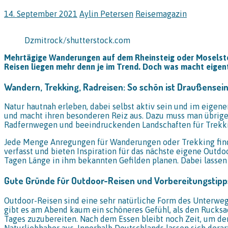
14. September 2021
Aylin Petersen
Reisemagazin
Dzmitrock/shutterstock.com
Mehrtägige Wanderungen auf dem Rheinsteig oder Moselstei
Reisen liegen mehr denn je im Trend. Doch was macht eigen
Wandern, Trekking, Radreisen: So schön ist Draußensei
Natur hautnah erleben, dabei selbst aktiv sein und im eige
und macht ihren besonderen Reiz aus. Dazu muss man übrigen
Radfernwegen und beeindruckenden Landschaften für Trekki
Jede Menge Anregungen für Wanderungen oder Trekking find
verfasst und bieten Inspiration für das nächste eigene Outd
Tagen Länge in ihm bekannten Gefilden planen. Dabei lassen
Gute Gründe für Outdoor-Reisen und Vorbereitungstipp
Outdoor-Reisen sind eine sehr natürliche Form des Unterwe
gibt es am Abend kaum ein schöneres Gefühl, als den Rucksa
Tages zuzubereiten. Nach dem Essen bleibt noch Zeit, um de
Naturliebhaber aus. Innerhalb Deutschlands lassen sich dera