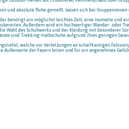
ktion und absolute Ruhe genießt, lassen sich bei Gruppenreise
er benötigt ein möglichst leichtes Zelt, eine Isomatte und 
n zubereiten. Außerdem wird ein hochwertiger Wander- oder 
ie Wahl des Schuhwerks und der Kleidung mit besonderer Sorgf
nde sind Trekking-Halbschuhe aufgrund ihres geringen Gewic
gstiefel, welche vor Verletzungen an scharfkantigen Felsvor
 die Außenseite der Fasern leiten und für ein angenehmes Gefü