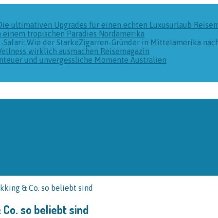
Die ultimativen Upgrades für einen echten Luxusurlaub
Reise
n einem tropischen Paradies
Nordamerika
k-Safari: Wie der StarkeZigarren-Gründer in Mittelamerika na
Wellness wirklich ausmachen
Reisemagazin
benteuer und unvergessliche Momente
Australien
king & Co. so beliebt sind
o. so beliebt sind