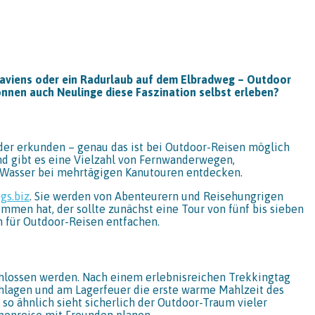
aviens oder ein Radurlaub auf dem Elbradweg – Outdoor
nnen auch Neulinge diese Faszination selbst erleben?
der erkunden – genau das ist bei Outdoor-Reisen möglich
nd gibt es eine Vielzahl von Fernwanderwegen,
 Wasser bei mehrtägigen Kanutouren entdecken.
gs.biz
. Sie werden von Abenteurern und Reisehungrigen
mmen hat, der sollte zunächst eine Tour von fünf bis sieben
n für Outdoor-Reisen entfachen.
hlossen werden. Nach einem erlebnisreichen Trekkingtag
chlagen und am Lagerfeuer die erste warme Mahlzeit des
o ähnlich sieht sicherlich der Outdoor-Traum vieler
ppenreise mit Freunden planen.