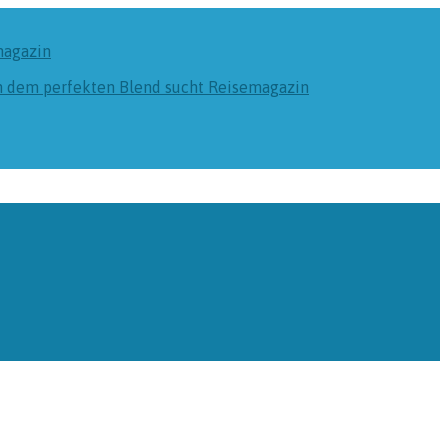
magazin
ch dem perfekten Blend sucht
Reisemagazin