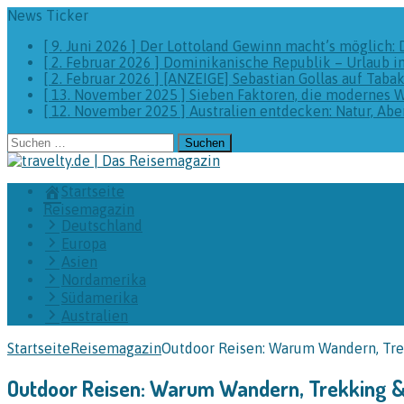
News Ticker
[ 9. Juni 2026 ]
Der Lottoland Gewinn macht’s möglich: 
[ 2. Februar 2026 ]
Dominikanische Republik – Urlaub i
[ 2. Februar 2026 ]
[ANZEIGE] Sebastian Gollas auf Taba
[ 13. November 2025 ]
Sieben Faktoren, die modernes 
[ 12. November 2025 ]
Australien entdecken: Natur, A
Suchen
nach:
Startseite
Reisemagazin
Deutschland
Europa
Asien
Nordamerika
Südamerika
Australien
Startseite
Reisemagazin
Outdoor Reisen: Warum Wandern, Trek
Outdoor Reisen: Warum Wandern, Trekking & C