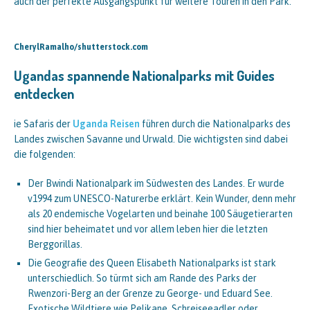
auch der perfekte Ausgangspunkt für weitere Touren in den Park.
CherylRamalho/shutterstock.com
Ugandas spannende Nationalparks mit Guides
entdecken
ie Safaris der
Uganda Reisen
führen durch die Nationalparks des
Landes zwischen Savanne und Urwald. Die wichtigsten sind dabei
die folgenden:
Der Bwindi Nationalpark im Südwesten des Landes. Er wurde
v1994 zum UNESCO-Naturerbe erklärt. Kein Wunder, denn mehr
als 20 endemische Vogelarten und beinahe 100 Säugetierarten
sind hier beheimatet und vor allem leben hier die letzten
Berggorillas.
Die Geografie des Queen Elisabeth Nationalparks ist stark
unterschiedlich. So türmt sich am Rande des Parks der
Rwenzori-Berg an der Grenze zu George- und Eduard See.
Exotische Wildtiere wie Pelikane, Schreiseeadler oder