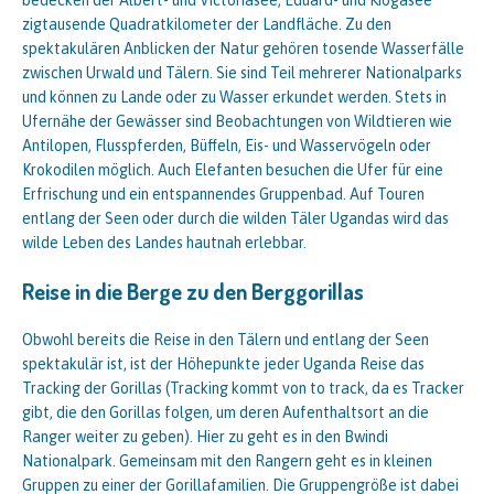
bedecken der Albert- und Victoriasee, Eduard- und Kiogasee
zigtausende Quadratkilometer der Landfläche. Zu den
spektakulären Anblicken der Natur gehören tosende Wasserfälle
zwischen Urwald und Tälern. Sie sind Teil mehrerer Nationalparks
und können zu Lande oder zu Wasser erkundet werden. Stets in
Ufernähe der Gewässer sind Beobachtungen von Wildtieren wie
Antilopen, Flusspferden, Büffeln, Eis- und Wasservögeln oder
Krokodilen möglich. Auch Elefanten besuchen die Ufer für eine
Erfrischung und ein entspannendes Gruppenbad. Auf Touren
entlang der Seen oder durch die wilden Täler Ugandas wird das
wilde Leben des Landes hautnah erlebbar.
Reise in die Berge zu den Berggorillas
Obwohl bereits die Reise in den Tälern und entlang der Seen
spektakulär ist, ist der Höhepunkte jeder Uganda Reise das
Tracking der Gorillas (Tracking kommt von to track, da es Tracker
gibt, die den Gorillas folgen, um deren Aufenthaltsort an die
Ranger weiter zu geben). Hier zu geht es in den Bwindi
Nationalpark. Gemeinsam mit den Rangern geht es in kleinen
Gruppen zu einer der Gorillafamilien. Die Gruppengröße ist dabei