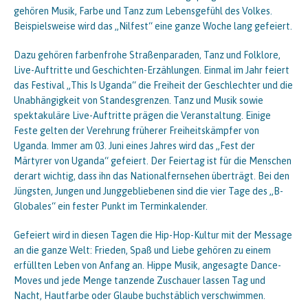
gehören Musik, Farbe und Tanz zum Lebensgefühl des Volkes.
Beispielsweise wird das „Nilfest“ eine ganze Woche lang gefeiert.
Dazu gehören farbenfrohe Straßenparaden, Tanz und Folklore,
Live-Auftritte und Geschichten-Erzählungen. Einmal im Jahr feiert
das Festival „This Is Uganda“ die Freiheit der Geschlechter und die
Unabhängigkeit von Standesgrenzen. Tanz und Musik sowie
spektakuläre Live-Auftritte prägen die Veranstaltung. Einige
Feste gelten der Verehrung früherer Freiheitskämpfer von
Uganda. Immer am 03. Juni eines Jahres wird das „Fest der
Märtyrer von Uganda“ gefeiert. Der Feiertag ist für die Menschen
derart wichtig, dass ihn das Nationalfernsehen überträgt. Bei den
Jüngsten, Jungen und Junggebliebenen sind die vier Tage des „B-
Globales“ ein fester Punkt im Terminkalender.
Gefeiert wird in diesen Tagen die Hip-Hop-Kultur mit der Message
an die ganze Welt: Frieden, Spaß und Liebe gehören zu einem
erfüllten Leben von Anfang an. Hippe Musik, angesagte Dance-
Moves und jede Menge tanzende Zuschauer lassen Tag und
Nacht, Hautfarbe oder Glaube buchstäblich verschwimmen.