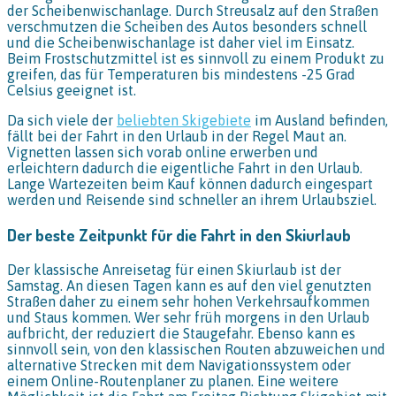
der Scheibenwischanlage. Durch Streusalz auf den Straßen
verschmutzen die Scheiben des Autos besonders schnell
und die Scheibenwischanlage ist daher viel im Einsatz.
Beim Frostschutzmittel ist es sinnvoll zu einem Produkt zu
greifen, das für Temperaturen bis mindestens -25 Grad
Celsius geeignet ist.
Da sich viele der
beliebten Skigebiete
im Ausland befinden,
fällt bei der Fahrt in den Urlaub in der Regel Maut an.
Vignetten lassen sich vorab online erwerben und
erleichtern dadurch die eigentliche Fahrt in den Urlaub.
Lange Wartezeiten beim Kauf können dadurch eingespart
werden und Reisende sind schneller an ihrem Urlaubsziel.
Der beste Zeitpunkt für die Fahrt in den Skiurlaub
Der klassische Anreisetag für einen Skiurlaub ist der
Samstag. An diesen Tagen kann es auf den viel genutzten
Straßen daher zu einem sehr hohen Verkehrsaufkommen
und Staus kommen. Wer sehr früh morgens in den Urlaub
aufbricht, der reduziert die Staugefahr. Ebenso kann es
sinnvoll sein, von den klassischen Routen abzuweichen und
alternative Strecken mit dem Navigationssystem oder
einem Online-Routenplaner zu planen. Eine weitere