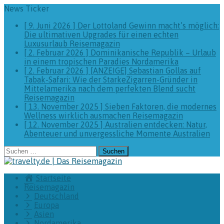
News Ticker
[ 9. Juni 2026 ]
Der Lottoland Gewinn macht’s möglich:
Die ultimativen Upgrades für einen echten
Luxusurlaub
Reisemagazin
[ 2. Februar 2026 ]
Dominikanische Republik – Urlaub
in einem tropischen Paradies
Nordamerika
[ 2. Februar 2026 ]
[ANZEIGE] Sebastian Gollas auf
Tabak-Safari: Wie der StarkeZigarren-Gründer in
Mittelamerika nach dem perfekten Blend sucht
Reisemagazin
[ 13. November 2025 ]
Sieben Faktoren, die modernes
Wellness wirklich ausmachen
Reisemagazin
[ 12. November 2025 ]
Australien entdecken: Natur,
Abenteuer und unvergessliche Momente
Australien
Suchen
nach:
Startseite
Reisemagazin
Deutschland
Europa
Asien
Nordamerika