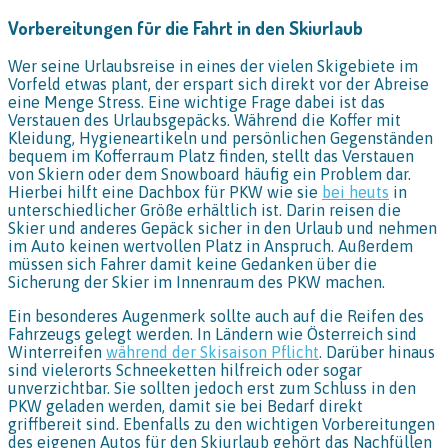
Vorbereitungen für die Fahrt in den Skiurlaub
Wer seine Urlaubsreise in eines der vielen Skigebiete im
Vorfeld etwas plant, der erspart sich direkt vor der Abreise
eine Menge Stress. Eine wichtige Frage dabei ist das
Verstauen des Urlaubsgepäcks. Während die Koffer mit
Kleidung, Hygieneartikeln und persönlichen Gegenständen
bequem im Kofferraum Platz finden, stellt das Verstauen
von Skiern oder dem Snowboard häufig ein Problem dar.
Hierbei hilft eine Dachbox für PKW wie sie
bei heuts
in
unterschiedlicher Größe erhältlich ist. Darin reisen die
Skier und anderes Gepäck sicher in den Urlaub und nehmen
im Auto keinen wertvollen Platz in Anspruch. Außerdem
müssen sich Fahrer damit keine Gedanken über die
Sicherung der Skier im Innenraum des PKW machen.
Ein besonderes Augenmerk sollte auch auf die Reifen des
Fahrzeugs gelegt werden. In Ländern wie Österreich sind
Winterreifen
während der Skisaison Pflicht
. Darüber hinaus
sind vielerorts Schneeketten hilfreich oder sogar
unverzichtbar. Sie sollten jedoch erst zum Schluss in den
PKW geladen werden, damit sie bei Bedarf direkt
griffbereit sind. Ebenfalls zu den wichtigen Vorbereitungen
des eigenen Autos für den Skiurlaub gehört das Nachfüllen