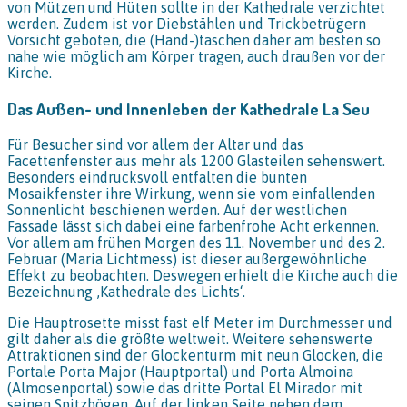
von Mützen und Hüten sollte in der Kathedrale verzichtet
werden. Zudem ist vor Diebstählen und Trickbetrügern
Vorsicht geboten, die (Hand-)taschen daher am besten so
nahe wie möglich am Körper tragen, auch draußen vor der
Kirche.
Das Außen- und Innenleben der Kathedrale La Seu
Für Besucher sind vor allem der Altar und das
Facettenfenster aus mehr als 1200 Glasteilen sehenswert.
Besonders eindrucksvoll entfalten die bunten
Mosaikfenster ihre Wirkung, wenn sie vom einfallenden
Sonnenlicht beschienen werden. Auf der westlichen
Fassade lässt sich dabei eine farbenfrohe Acht erkennen.
Vor allem am frühen Morgen des 11. November und des 2.
Februar (Maria Lichtmess) ist dieser außergewöhnliche
Effekt zu beobachten. Deswegen erhielt die Kirche auch die
Bezeichnung ‚Kathedrale des Lichts‘.
Die Hauptrosette misst fast elf Meter im Durchmesser und
gilt daher als die größte weltweit. Weitere sehenswerte
Attraktionen sind der Glockenturm mit neun Glocken, die
Portale Porta Major (Hauptportal) und Porta Almoina
(Almosenportal) sowie das dritte Portal El Mirador mit
seinen Spitzbögen. Auf der linken Seite neben dem