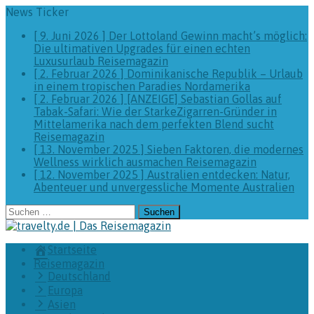
News Ticker
[ 9. Juni 2026 ]
Der Lottoland Gewinn macht’s möglich:
Die ultimativen Upgrades für einen echten
Luxusurlaub
Reisemagazin
[ 2. Februar 2026 ]
Dominikanische Republik – Urlaub
in einem tropischen Paradies
Nordamerika
[ 2. Februar 2026 ]
[ANZEIGE] Sebastian Gollas auf
Tabak-Safari: Wie der StarkeZigarren-Gründer in
Mittelamerika nach dem perfekten Blend sucht
Reisemagazin
[ 13. November 2025 ]
Sieben Faktoren, die modernes
Wellness wirklich ausmachen
Reisemagazin
[ 12. November 2025 ]
Australien entdecken: Natur,
Abenteuer und unvergessliche Momente
Australien
Suchen
nach:
Startseite
Reisemagazin
Deutschland
Europa
Asien