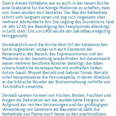
Zweck dieses Vorhabens war es auch, in der neuen Kirche
eine Grabstätte für die Könige Mallorcas zu schaffen, zwei
von ihnen wurden dort bestattet. Der Bau der Kathedrale
schritt sehr langsam voran und zog sich insgesamt über
mehrere Jahrhunderte hin: Die Legung des Grundsteins fand
im Jahr 1230, die Beendigung des Hauptportals allerdings
in 1601 statt. Erst um 1900 wurde der Sakralbau endgültig
fertiggestellt.
Grundsätzlich wird die Kirche dem Stil der katalanischen
Gotik zugeordnet, wobei sich auch Elemente der
Renaissance, des Barock, des Expressionismus und der
Moderne in der Gestaltung wiederfinden. Am Gesamtwerk
waren mehrere berühmte Künstler beteiligt, die dabei
unterschiedliche Kunstepochen mit einfließen ließen:
Antoni Gaudí, Miquel Barceló und Gabriel Tomás. Barceló
schuf beispielsweise die Petruskapelle, in deren Altarbild
er das biblische Wunder der Brotvermehrung mithilfe von
Ton bildlich umsetzte.
Deshalb spielen Formen von Fischen, Broten, Früchten und
Krügen als Dekoration auf das wundersame Ereignis an.
Aufgrund der reichen Verzierungen und der großzügigen
Verwendung von Sandstein als Baumaterial zählt die
Kathedrale von Palma noch heute zu den prachtvollsten