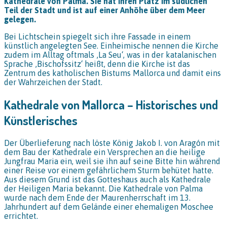
Kathedrale von Palma. Sie hat ihren Platz im südlichen
Teil der Stadt und ist auf einer Anhöhe über dem Meer
gelegen.
Bei Lichtschein spiegelt sich ihre Fassade in einem
künstlich angelegten See. Einheimische nennen die Kirche
zudem im Alltag oftmals ‚La Seu‘, was in der katalanischen
Sprache ‚Bischofssitz‘ heißt, denn die Kirche ist das
Zentrum des katholischen Bistums Mallorca und damit eins
der Wahrzeichen der Stadt.
Kathedrale von Mallorca – Historisches und
Künstlerisches
Der Überlieferung nach löste König Jakob I. von Aragón mit
dem Bau der Kathedrale ein Versprechen an die heilige
Jungfrau Maria ein, weil sie ihn auf seine Bitte hin während
einer Reise vor einem gefährlichem Sturm behütet hatte.
Aus diesem Grund ist das Gotteshaus auch als Kathedrale
der Heiligen Maria bekannt. Die Kathedrale von Palma
wurde nach dem Ende der Maurenherrschaft im 13.
Jahrhundert auf dem Gelände einer ehemaligen Moschee
errichtet.