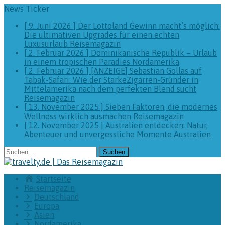
News Ticker
[ 9. Juni 2026 ]
Der Lottoland Gewinn macht’s möglich:
Die ultimativen Upgrades für einen echten
Luxusurlaub
Reisemagazin
[ 2. Februar 2026 ]
Dominikanische Republik – Urlaub
in einem tropischen Paradies
Nordamerika
[ 2. Februar 2026 ]
[ANZEIGE] Sebastian Gollas auf
Tabak-Safari: Wie der StarkeZigarren-Gründer in
Mittelamerika nach dem perfekten Blend sucht
Reisemagazin
[ 13. November 2025 ]
Sieben Faktoren, die modernes
Wellness wirklich ausmachen
Reisemagazin
[ 12. November 2025 ]
Australien entdecken: Natur,
Abenteuer und unvergessliche Momente
Australien
Suchen
nach:
Startseite
Reisemagazin
Deutschland
Europa
Asien
Nordamerika