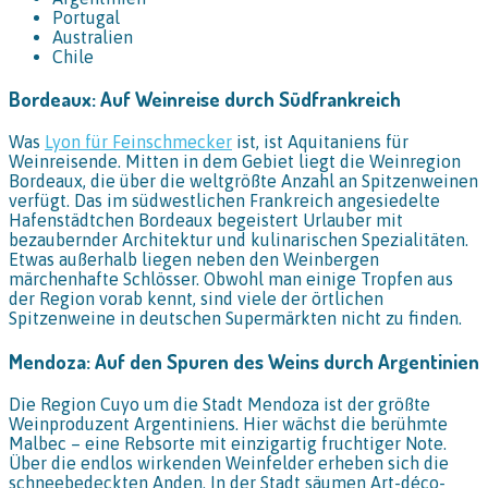
Portugal
Australien
Chile
Bordeaux: Auf Weinreise durch Südfrankreich
Was
Lyon für Feinschmecker
ist, ist Aquitaniens für
Weinreisende. Mitten in dem Gebiet liegt die Weinregion
Bordeaux, die über die weltgrößte Anzahl an Spitzenweinen
verfügt. Das im südwestlichen Frankreich angesiedelte
Hafenstädtchen Bordeaux begeistert Urlauber mit
bezaubernder Architektur und kulinarischen Spezialitäten.
Etwas außerhalb liegen neben den Weinbergen
märchenhafte Schlösser. Obwohl man einige Tropfen aus
der Region vorab kennt, sind viele der örtlichen
Spitzenweine in deutschen Supermärkten nicht zu finden.
Mendoza: Auf den Spuren des Weins durch Argentinien
Die Region Cuyo um die Stadt Mendoza ist der größte
Weinproduzent Argentiniens. Hier wächst die berühmte
Malbec – eine Rebsorte mit einzigartig fruchtiger Note.
Über die endlos wirkenden Weinfelder erheben sich die
schneebedeckten Anden. In der Stadt säumen Art-déco-