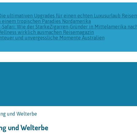
Die ultimativen Upgrades für einen echten Luxusurlaub
Reise
n einem tropischen Paradies
Nordamerika
k-Safari: Wie der StarkeZigarren-Gründer in Mittelamerika na
Wellness wirklich ausmachen
Reisemagazin
benteuer und unvergessliche Momente
Australien
ung und Welterbe
ung und Welterbe