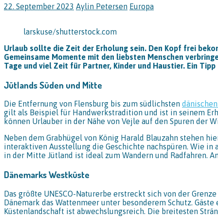
22. September 2023
Aylin Petersen
Europa
larskuse/shutterstock.com
Urlaub sollte die Zeit der Erholung sein. Den Kopf frei bek
Gemeinsame Momente mit den liebsten Menschen verbringen.
Tage und viel Zeit für Partner, Kinder und Haustier. Ein Tip
Jütlands Süden und Mitte
Die Entfernung von Flensburg bis zum südlichsten
dänischen
gilt als Beispiel für Handwerkstradition und ist in seinem E
können Urlauber in der Nähe von Vejle auf den Spuren der W
Neben dem Grabhügel von König Harald Blauzahn stehen hie
interaktiven Ausstellung die Geschichte nachspüren. Wie in 
in der Mitte Jütland ist ideal zum Wandern und Radfahren. Am
Dänemarks Westküste
Das größte UNESCO-Naturerbe erstreckt sich von der Grenze i
Dänemark das Wattenmeer unter besonderem Schutz. Gäste erw
Küstenlandschaft ist abwechslungsreich. Die breitesten Strä