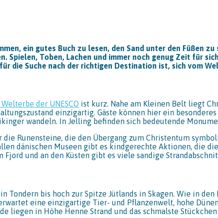
ommen, ein gutes Buch zu lesen, den Sand unter den Füßen zu s
 Spielen, Toben, Lachen und immer noch genug Zeit für sich
p für die Suche nach der richtigen Destination ist, sich vom W
 Welterbe der UNESCO
ist kurz. Nahe am Kleinen Belt liegt C
rhaltungszustand einzigartig. Gäste können hier ein besonderes
ikinger wandeln. In Jelling befinden sich bedeutende Monume
r die Runensteine, die den Übergang zum Christentum symbol
allen dänischen Museen gibt es kindgerechte Aktionen, die di
 Fjord und an den Küsten gibt es viele sandige Strandabschnitt
n Tondern bis hoch zur Spitze Jütlands in Skagen. Wie in den
artet eine einzigartige Tier- und Pflanzenwelt, hohe Dünenl
nde liegen in Höhe Henne Strand und das schmalste Stückchen 