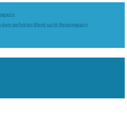
magazin
ch dem perfekten Blend sucht
Reisemagazin