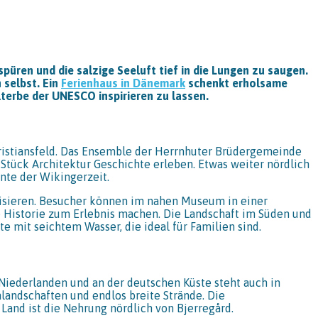
püren und die salzige Seeluft tief in die Lungen zu saugen.
 selbst. Ein
Ferienhaus in Dänemark
schenkt erholsame
elterbe der UNESCO inspirieren zu lassen.
hristiansfeld. Das Ensemble der Herrnhuter Brüdergemeinde
 Stück Architektur Geschichte erleben. Etwas weiter nördlich
nte der Wikingerzeit.
isieren. Besucher können im nahen Museum in einer
e Historie zum Erlebnis machen. Die Landschaft im Süden und
e mit seichtem Wasser, die ideal für Familien sind.
 Niederlanden und an der deutschen Küste steht auch in
andschaften und endlos breite Strände. Die
Land ist die Nehrung nördlich von Bjerregård.