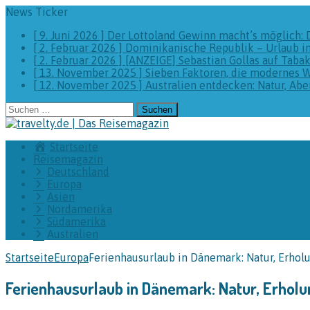
News Ticker
[ 9. Juni 2026 ]
Der Lottoland Gewinn macht’s möglich: 
[ 2. Februar 2026 ]
Dominikanische Republik – Urlaub i
[ 2. Februar 2026 ]
[ANZEIGE] Sebastian Gollas auf Taba
[ 13. November 2025 ]
Sieben Faktoren, die modernes 
[ 12. November 2025 ]
Australien entdecken: Natur, A
Suchen
nach:
Startseite
Reisemagazin
Deutschland
Europa
Asien
Nordamerika
Südamerika
Australien
Startseite
Europa
Ferienhausurlaub in Dänemark: Natur, Erhol
Ferienhausurlaub in Dänemark: Natur, Erhol