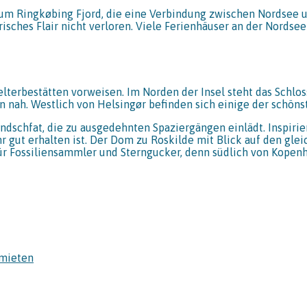
um Ringkøbing Fjord, die eine Verbindung zwischen Nordsee u
risches Flair nicht verloren. Viele Ferienhäuser an der Nords
elterbestätten vorweisen. Im Norden der Insel steht das Schl
 nah. Westlich von Helsingør befinden sich einige der schöns
ndschfat, die zu ausgedehnten Spaziergängen einlädt. Inspirier
hr gut erhalten ist. Der Dom zu Roskilde mit Blick auf den gle
 für Fossiliensammler und Sterngucker, denn südlich von Kopen
 mieten