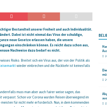
chtiger Bestandteil unserer Freiheit und auch Individualität.
ändert. Dabei ist nicht einmal das Virus der schuldige,
BELI
e ganze neue Gesetze erlassen haben, die unsere
ingungen einschränken können. Es reicht dazu schon aus,
Ha
. Genaue Nachweise dazu bedarf es nicht.
Aus
2
sses Risiko. Breitet sich ein Virus aus, der von der Politik als
Reisemarkt
wieder einbrechen und die Rückkehr ist keinesfalls
Die
mü
2
 Andernfalls muss man aber auch fairer weise sagen, das
Abg
eit verpasst. Schon vor Corona wurden Reisen überwiegend im
au
e meisten für nicht mehr erforderlich. Nun, in dem kommenden
2