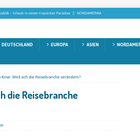
ublik – Urlaub in einem tropischen Paradies
NORDAMERIKA
n Gollas auf Tabak-Safari: Wie der StarkeZigarren-Gründer in Mittelamerika
ISEMAGAZIN
DEUTSCHLAND
EUROPA
ASIEN
NORDAMER
n, die modernes Wellness wirklich ausmachen
REISEMAGAZIN
decken: Natur, Abenteuer und unvergessliche Momente
AUSTRALIEN
acht’s möglich: Die ultimativen Upgrades für einen echten Luxusurlaub
-Krise: Wird sich die Reisebranche verändern?
ch die Reisebranche
in