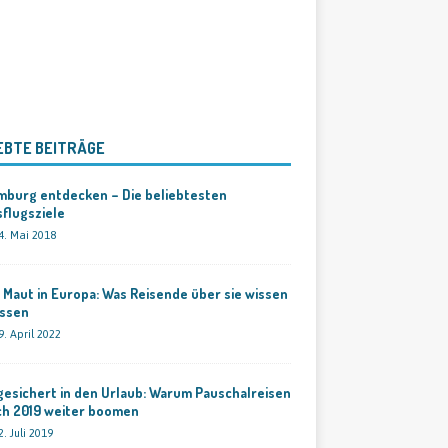
EBTE BEITRÄGE
mburg entdecken – Die beliebtesten
flugsziele
4. Mai 2018
 Maut in Europa: Was Reisende über sie wissen
ssen
9. April 2022
esichert in den Urlaub: Warum Pauschalreisen
ch 2019 weiter boomen
2. Juli 2019