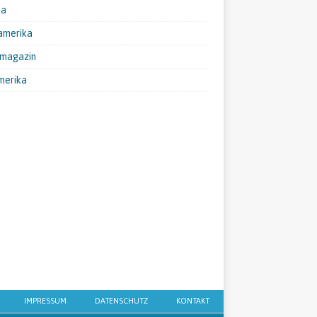
pa
amerika
emagazin
merika
IMPRESSUM
DATENSCHUTZ
KONTAKT