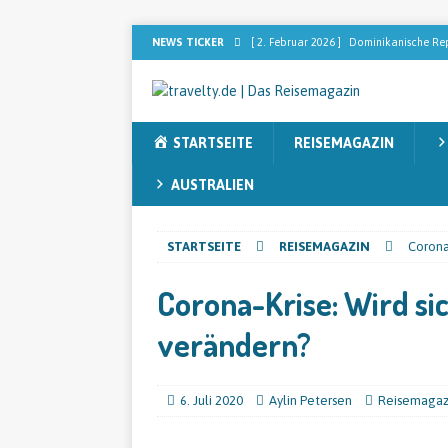
NEWS TICKER
[ 2. Februar 2026 ]
Dominikanische Rep
[ 2. Februar 2026 ]
[ANZEIGE] Sebastia
nach dem perfekten Blend sucht
RE
STARTSEITE
REISEMAGAZIN
[ 13. November 2025 ]
Sieben Faktore
[ 12. November 2025 ]
Australien ent
AUSTRALIEN
[ 9. Juni 2026 ]
Der Lottoland Gewinn m
STARTSEITE
REISEMAGAZIN
Corona
REISEMAGAZIN
Corona-Krise: Wird si
verändern?
6. Juli 2020
Aylin Petersen
Reisemagaz