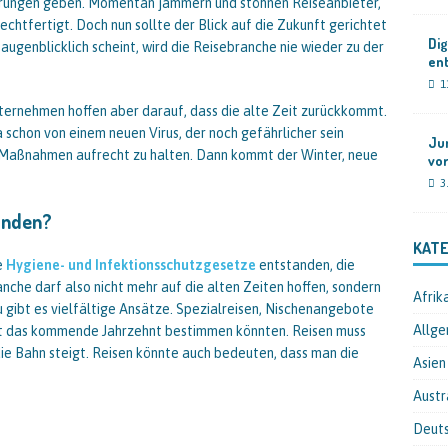
erungen geben. Momentan jammern und stöhnen Reiseanbieter,
echtfertigt. Doch nun sollte der Blick auf die Zukunft gerichtet
Dig
 augenblicklich scheint, wird die Reisebranche nie wieder zu der
en
1
ternehmen hoffen aber darauf, dass die alte Zeit zurückkommt.
a schon von einem neuen Virus, der noch gefährlicher sein
Jun
le Maßnahmen aufrecht zu halten. Dann kommt der Winter, neue
vor
3
finden?
KATE
ue
Hygiene- und Infektionsschutzgesetze
entstanden, die
nche darf also nicht mehr auf die alten Zeiten hoffen, sondern
Afrik
 gibt es vielfältige Ansätze. Spezialreisen, Nischenangebote
Allge
icht das kommende Jahrzehnt bestimmen könnten. Reisen muss
die Bahn steigt. Reisen könnte auch bedeuten, dass man die
Asien
Austr
Deut