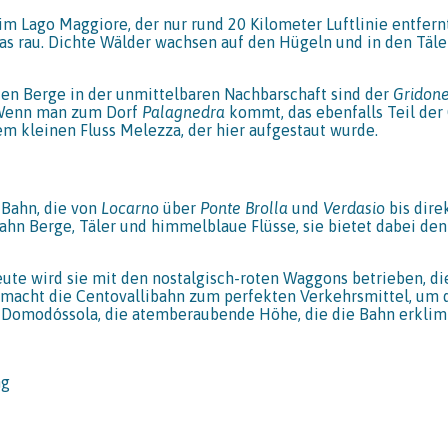
im Lago Maggiore, der nur rund 20 Kilometer Luftlinie entfern
was rau. Dichte Wälder wachsen auf den Hügeln und in den Täle
en Berge in der unmittelbaren Nachbarschaft sind der
Gridon
Wenn man zum Dorf
Palagnedra
kommt, das ebenfalls Teil der 
dem kleinen Fluss Melezza, der hier aufgestaut wurde.
 Bahn, die von
Locarno
über
Ponte Brolla
und
Verdasio
bis dire
hn Berge, Täler und himmelblaue Flüsse, sie bietet dabei den
heute wird sie mit den nostalgisch-roten Waggons betrieben, di
as macht die Centovallibahn zum perfekten Verkehrsmittel, um d
h Domodóssola, die atemberaubende Höhe, die die Bahn erklimmt
ng