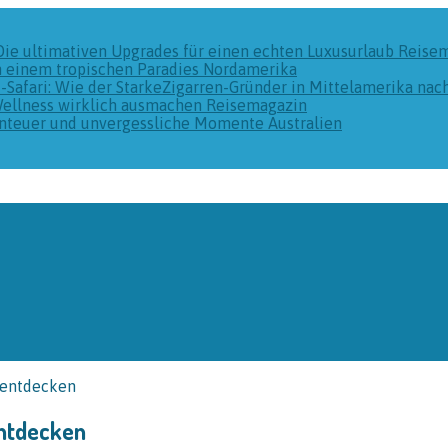
Die ultimativen Upgrades für einen echten Luxusurlaub
Reise
n einem tropischen Paradies
Nordamerika
k-Safari: Wie der StarkeZigarren-Gründer in Mittelamerika na
Wellness wirklich ausmachen
Reisemagazin
benteuer und unvergessliche Momente
Australien
 entdecken
entdecken