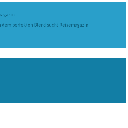
magazin
ch dem perfekten Blend sucht
Reisemagazin