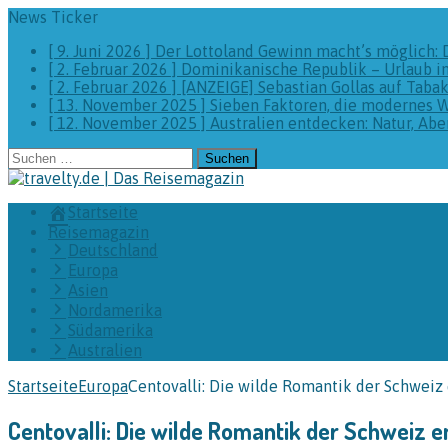
News Ticker
[ 9. Juni 2026 ]
Der Lottoland Gewinn macht’s möglich: 
[ 2. Februar 2026 ]
Dominikanische Republik – Urlaub i
[ 2. Februar 2026 ]
[ANZEIGE] Sebastian Gollas auf Taba
[ 13. November 2025 ]
Sieben Faktoren, die modernes 
[ 12. November 2025 ]
Australien entdecken: Natur, A
Suchen
nach:
Startseite
Reisemagazin
Deutschland
Europa
Asien
Nordamerika
Südamerika
Australien
Startseite
Europa
Centovalli: Die wilde Romantik der Schweiz
Centovalli: Die wilde Romantik der Schweiz 