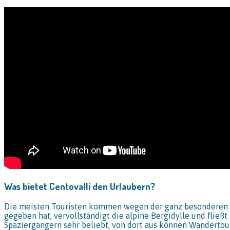
Was bietet Centovalli den Urlaubern?
Die meisten Touristen kommen wegen der ganz besonderen La
gegeben hat, vervollständigt die alpine Bergidylle und fließt
Spaziergängern sehr beliebt, von dort aus können Wanderto