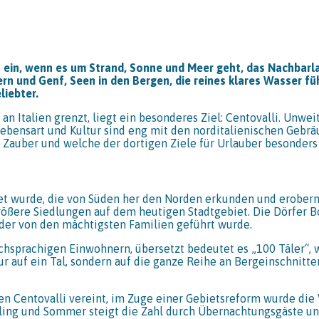
tes ein, wenn es um Strand, Sonne und Meer geht, das Nachba
rn und Genf, Seen in den Bergen, die reines klares Wasser fü
liebter.
an Italien grenzt, liegt ein besonderes Ziel: Centovalli. Unwe
 Lebensart und Kultur sind eng mit den norditalienischen Gebr
n Zauber und welche der dortigen Ziele für Urlauber besonders
t wurde, die von Süden her den Norden erkunden und erobern 
größere Siedlungen auf dem heutigen Stadtgebiet. Die Dörfer 
 der von den mächtigsten Familien geführt wurde.
chsprachigen Einwohnern, übersetzt bedeutet es „100 Täler“, 
nur auf ein Tal, sondern auf die ganze Reihe an Bergeinschnit
en Centovalli vereint, im Zuge einer Gebietsreform wurde di
ling und Sommer steigt die Zahl durch Übernachtungsgäste und