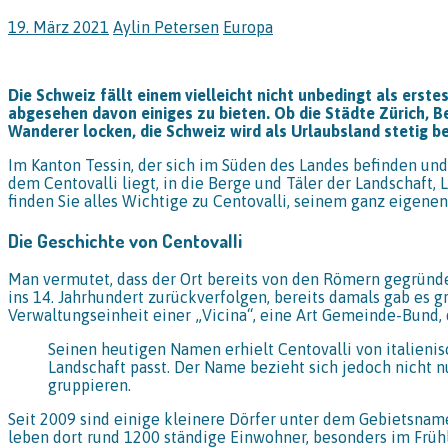
19. März 2021
Aylin Petersen
Europa
Die Schweiz fällt einem vielleicht nicht unbedingt als ers
abgesehen davon einiges zu bieten. Ob die Städte Zürich, Be
Wanderer locken, die Schweiz wird als Urlaubsland stetig be
Im Kanton Tessin, der sich im Süden des Landes befinden und 
dem Centovalli liegt, in die Berge und Täler der Landschaft,
finden Sie alles Wichtige zu Centovalli, seinem ganz eigene
Die Geschichte von Centovalli
Man vermutet, dass der Ort bereits von den Römern gegründe
ins 14. Jahrhundert zurückverfolgen, bereits damals gab es 
Verwaltungseinheit einer „Vicina“, eine Art Gemeinde-Bund,
Seinen heutigen Namen erhielt Centovalli von italienis
Landschaft passt. Der Name bezieht sich jedoch nicht 
gruppieren.
Seit 2009 sind einige kleinere Dörfer unter dem Gebietsnam
leben dort rund 1200 ständige Einwohner, besonders im Früh