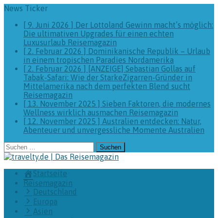
News Ticker
[ 9. Juni 2026 ]
Der Lottoland Gewinn macht’s möglich:
Die ultimativen Upgrades für einen echten
Luxusurlaub
Reisemagazin
[ 2. Februar 2026 ]
Dominikanische Republik – Urlaub
in einem tropischen Paradies
Nordamerika
[ 2. Februar 2026 ]
[ANZEIGE] Sebastian Gollas auf
Tabak-Safari: Wie der StarkeZigarren-Gründer in
Mittelamerika nach dem perfekten Blend sucht
Reisemagazin
[ 13. November 2025 ]
Sieben Faktoren, die modernes
Wellness wirklich ausmachen
Reisemagazin
[ 12. November 2025 ]
Australien entdecken: Natur,
Abenteuer und unvergessliche Momente
Australien
Suchen
nach:
Startseite
Reisemagazin
Deutschland
Europa
Asien