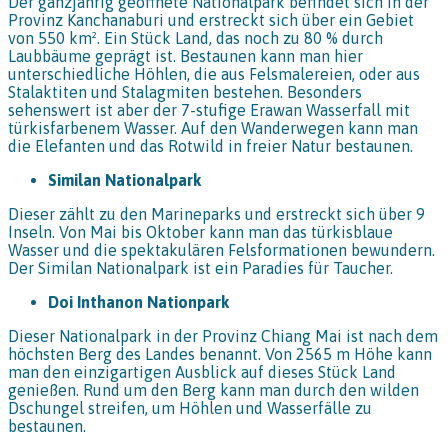
Der ganzjährig geöffnete Nationalpark befindet sich in der
Provinz Kanchanaburi und erstreckt sich über ein Gebiet
von 550 km². Ein Stück Land, das noch zu 80 % durch
Laubbäume geprägt ist. Bestaunen kann man hier
unterschiedliche Höhlen, die aus Felsmalereien, oder aus
Stalaktiten und Stalagmiten bestehen. Besonders
sehenswert ist aber der 7-stufige Erawan Wasserfall mit
türkisfarbenem Wasser. Auf den Wanderwegen kann man
die Elefanten und das Rotwild in freier Natur bestaunen.
Similan Nationalpark
Dieser zählt zu den Marineparks und erstreckt sich über 9
Inseln. Von Mai bis Oktober kann man das türkisblaue
Wasser und die spektakulären Felsformationen bewundern.
Der Similan Nationalpark ist ein Paradies für Taucher.
Doi Inthanon Nationpark
Dieser Nationalpark in der Provinz Chiang Mai ist nach dem
höchsten Berg des Landes benannt. Von 2565 m Höhe kann
man den einzigartigen Ausblick auf dieses Stück Land
genießen. Rund um den Berg kann man durch den wilden
Dschungel streifen, um Höhlen und Wasserfälle zu
bestaunen.