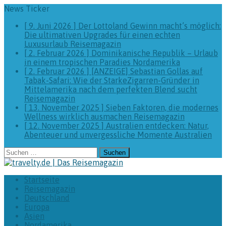
News Ticker
[ 9. Juni 2026 ]
Der Lottoland Gewinn macht’s möglich:
Die ultimativen Upgrades für einen echten
Luxusurlaub
Reisemagazin
[ 2. Februar 2026 ]
Dominikanische Republik – Urlaub
in einem tropischen Paradies
Nordamerika
[ 2. Februar 2026 ]
[ANZEIGE] Sebastian Gollas auf
Tabak-Safari: Wie der StarkeZigarren-Gründer in
Mittelamerika nach dem perfekten Blend sucht
Reisemagazin
[ 13. November 2025 ]
Sieben Faktoren, die modernes
Wellness wirklich ausmachen
Reisemagazin
[ 12. November 2025 ]
Australien entdecken: Natur,
Abenteuer und unvergessliche Momente
Australien
Suchen
nach:
Startseite
Reisemagazin
Deutschland
Europa
Asien
Nordamerika