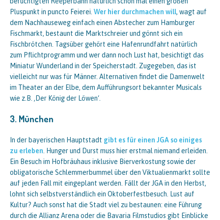
berüchtigten Reeperbahn natürlich schon mal einen großen
Pluspunkt in puncto Feierei.
Wer hier durchmachen will
, wagt auf
dem Nachhauseweg einfach einen Abstecher zum Hamburger
Fischmarkt, bestaunt die Marktschreier und gönnt sich ein
Fischbrötchen. Tagsüber gehört eine Hafenrundfahrt natürlich
zum Pflichtprogramm und wer dann noch Lust hat, besichtigt das
Miniatur Wunderland in der Speicherstadt. Zugegeben, das ist
vielleicht nur was für Männer. Alternativen findet die Damenwelt
im Theater an der Elbe, dem Aufführungsort bekannter Musicals
wie z.B. ‚Der König der Löwen‘.
3. München
In der bayerischen Hauptstadt
gibt es für einen JGA so einiges
zu erleben
. Hunger und Durst muss hier erstmal niemand erleiden.
Ein Besuch im Hofbräuhaus inklusive Bierverkostung sowie der
obligatorische Schlemmerbummel über den Viktualienmarkt sollte
auf jeden Fall mit eingeplant werden. Fällt der JGA in den Herbst,
lohnt sich selbstverständlich ein Oktoberfestbesuch. Lust auf
Kultur? Auch sonst hat die Stadt viel zu bestaunen: eine Führung
durch die Allianz Arena oder die Bavaria Filmstudios gibt Einblicke