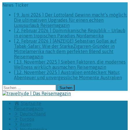
News Ticker
[ 9. Juni 2026 ]
Der Lottoland Gewinn macht’s möglich:
Die ultimativen Upgrades für einen echten
Luxusurlaub
Reisemagazin
[ 2. Februar 2026 ]
Dominikanische Republik – Urlaub
in einem tropischen Paradies
Nordamerika
[ 2. Februar 2026 ]
[ANZEIGE] Sebastian Gollas auf
Tabak-Safari: Wie der StarkeZigarren-Gründer in
Mittelamerika nach dem perfekten Blend sucht
Reisemagazin
[ 13. November 2025 ]
Sieben Faktoren, die modernes
Wellness wirklich ausmachen
Reisemagazin
[ 12. November 2025 ]
Australien entdecken: Natur,
Abenteuer und unvergessliche Momente
Australien
Suchen
nach:
Startseite
Reisemagazin
Deutschland
Europa
Asien
Nordamerika