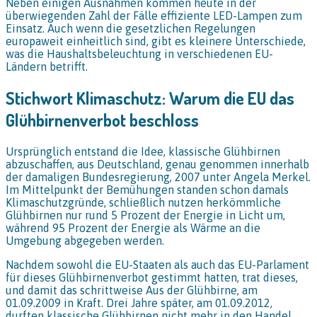
Neben einigen Ausnahmen kommen heute in der
überwiegenden Zahl der Fälle effiziente LED-Lampen zum
Einsatz. Auch wenn die gesetzlichen Regelungen
europaweit einheitlich sind, gibt es kleinere Unterschiede,
was die Haushaltsbeleuchtung in verschiedenen EU-
Ländern betrifft.
Stichwort Klimaschutz: Warum die EU das
Glühbirnenverbot beschloss
Ursprünglich entstand die Idee, klassische Glühbirnen
abzuschaffen, aus Deutschland, genau genommen innerhalb
der damaligen Bundesregierung, 2007 unter Angela Merkel.
Im Mittelpunkt der Bemühungen standen schon damals
Klimaschutzgründe, schließlich nutzen herkömmliche
Glühbirnen nur rund 5 Prozent der Energie in Licht um,
während 95 Prozent der Energie als Wärme an die
Umgebung abgegeben werden.
Nachdem sowohl die EU-Staaten als auch das EU-Parlament
für dieses Glühbirnenverbot gestimmt hatten, trat dieses,
und damit das schrittweise Aus der Glühbirne, am
01.09.2009 in Kraft. Drei Jahre später, am 01.09.2012,
durften klassische Glühbirnen nicht mehr in den Handel