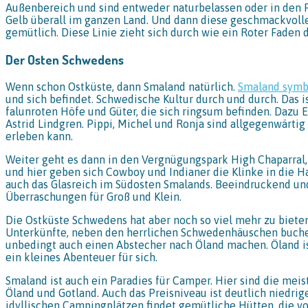
Außenbereich und sind entweder naturbelassen oder in den 
Gelb überall im ganzen Land. Und dann diese geschmackvolle 
gemütlich. Diese Linie zieht sich durch wie ein Roter Faden
Der Osten Schwedens
Wenn schon Ostküste, dann Smaland natürlich.
Smaland symb
und sich befindet. Schwedische Kultur durch und durch. Das 
falunroten Höfe und Güter, die sich ringsum befinden. Dazu E
Astrid Lindgren. Pippi, Michel und Ronja sind allgegenwärt
erleben kann.
Weiter geht es dann in den Vergnügungspark High Chaparral,
und hier geben sich Cowboy und Indianer die Klinke in die Ha
auch das Glasreich im Südosten Smalands. Beeindruckend und
Überraschungen für Groß und Klein.
Die Ostküste Schwedens hat aber noch so viel mehr zu bieten.
Unterkünfte, neben den herrlichen Schwedenhäuschen buchen.
unbedingt auch einen Abstecher nach Öland machen. Öland ist
ein kleines Abenteuer für sich.
Smaland ist auch ein Paradies für Camper. Hier sind die mei
Öland und Gotland. Auch das Preisniveau ist deutlich niedr
idyllischen Campingplätzen findet gemütliche Hütten, die vo