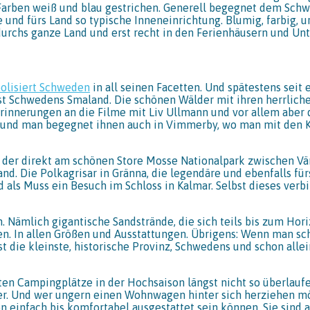
Farben weiß und blau gestrichen. Generell begegnet dem Sch
und fürs Land so typische Inneneinrichtung. Blumig, farbig, 
 durchs ganze Land und erst recht in den Ferienhäusern und Un
olisiert Schweden
in all seinen Facetten. Und spätestens seit
ist Schwedens Smaland. Die schönen Wälder mit ihren herrliche
rinnerungen an die Filme mit Liv Ullmann und vor allem aber d
ig und man begegnet ihnen auch in Vimmerby, wo man mit den K
 der direkt am schönen Store Mosse Nationalpark zwischen Vär
nd. Die Polkagrisar in Gränna, die legendäre und ebenfalls fü
 als Muss ein Besuch im Schloss in Kalmar. Selbst dieses ver
 Nämlich gigantische Sandstrände, die sich teils bis zum Hori
 In allen Größen und Ausstattungen. Übrigens: Wenn man scho
 die kleinste, historische Provinz, Schwedens und schon allei
sten Campingplätze in der Hochsaison längst nicht so überlauf
iger. Und wer ungern einen Wohnwagen hinter sich herziehen mö
n einfach bis komfortabel ausgestattet sein können. Sie sind