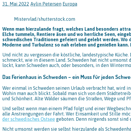
31. Mai 2022
Aylin Petersen
Europa
Mistervlad/shutterstock.com
Wenn man hierzulande fragt, welches Land besonders attrak
Elche tummeln, Rentiere äsen und wo herrliche Seen, eingeb
schwedischen Traditionen gefeiert und gelebt werden. Wo 
Moderne und Turbulenz so nah erleben und genießen kann. 
Und nicht zu vergessen die köstliche, landestypische Küche. 
schmeckt, wie in diesem Land. Schweden hat nicht umsonst 
lockt, kann Schweden auch, oder besonders, in den Wintermo
Das Ferienhaus in Schweden – ein Muss für jeden Schwe
Wer einmal in Schweden seinen Urlaub verbracht hat, wird in
Wohin man auch blickt. Sobald man sich von dem Städtetreibe
und Schönheit. Alte Wälder säumen die Straßen, Wege und Pfa
Und selbst wenn man einem Pfad folgt und einer Wegbeschreib
alle Anstrengungen der Fahrt. Wer Einsamkeit und Stille möc
der schwedisches Ostsee
geboten. Denn nirgends sonst sind 
Nicht umsonst werden sie selbst hierzulande als Schwedenhau