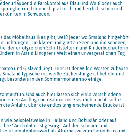
wedenurlauber die Farbkombi aus Blau und Weiß oder auch
ursprünglich und dennoch praktisch und herrlich schön und
terkünften in Schweden.
 es das Möbelhaus Ikea gibt, weiß jeder wo Smaland hingehört
n Lichtungen. Die klaren und glatten Seen und die schönen,
ie, der erfolgreichen Schriftstellerin und Kinderbuchautorin
indern in Astrid Lindgrens Welt einen unvergesslichen Tag
namo und Gislaved liegt. Hier ist der Wilde Westen zuhause
rs Smaland typische rot-weiße Zuckerstange ist beliebt und
birgt besonders in den Sommermonaten so einige
zont auftun. Und auch hier lassen sich viele verschiedene
n einen Ausflug nach Kalmar ins Glasreich macht, sollte
n die Anfahrt über die endlos lang erscheinende Brücke ist
en wie beispielsweise in Halland und Bohuslän oder auf
chte? Auch dafür ist gesorgt. Auf den schönen und
 absolut empfehlenswert als Alternative zum Ferienhaus und