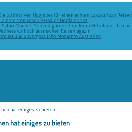
Die ultimativen Upgrades für einen echten Luxusurlaub
Reise
n einem tropischen Paradies
Nordamerika
k-Safari: Wie der StarkeZigarren-Gründer in Mittelamerika na
Wellness wirklich ausmachen
Reisemagazin
benteuer und unvergessliche Momente
Australien
chen hat einiges zu bieten
en hat einiges zu bieten