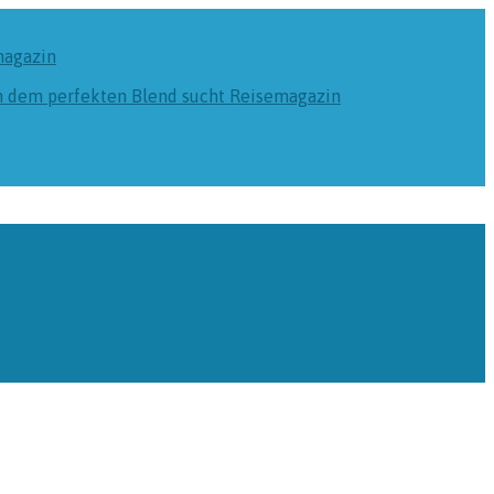
magazin
ch dem perfekten Blend sucht
Reisemagazin