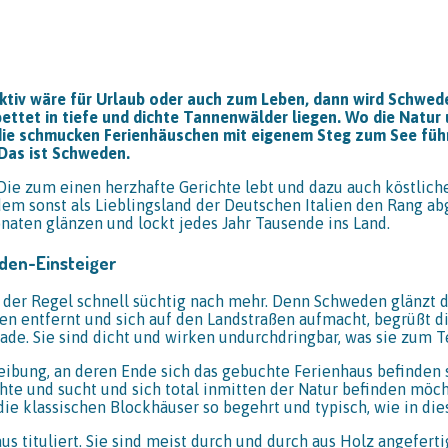
tiv wäre für Urlaub oder auch zum Leben, dann wird Schwede
ettet in tiefe und dichte Tannenwälder liegen. Wo die Natur 
die schmucken Ferienhäuschen mit eigenem Steg zum See füh
Das ist Schweden.
Die zum einen herzhafte Gerichte lebt und dazu auch köstliche
dem sonst als Lieblingsland der Deutschen Italien den Rang 
naten glänzen und lockt jedes Jahr Tausende ins Land.
den-Einsteiger
 der Regel schnell süchtig nach mehr. Denn Schweden glänzt d
n entfernt und sich auf den Landstraßen aufmacht, begrüßt die
de. Sie sind dicht und wirken undurchdringbar, was sie zum T
ung, an deren Ende sich das gebuchte Ferienhaus befinden sol
hte und sucht und sich total inmitten der Natur befinden möc
die klassischen Blockhäuser so begehrt und typisch, wie in di
s tituliert. Sie sind meist durch und durch aus Holz angeferti