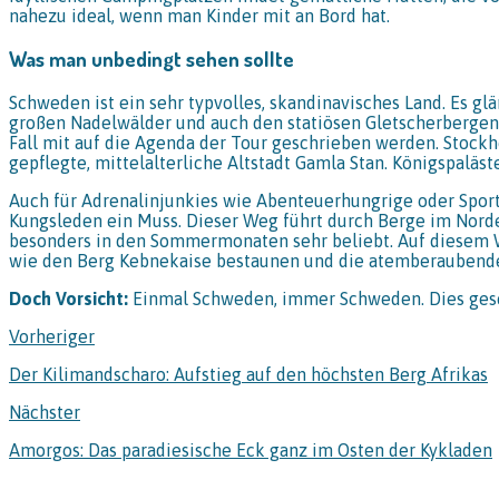
nahezu ideal, wenn man Kinder mit an Bord hat.
Was man unbedingt sehen sollte
Schweden ist ein sehr typvolles, skandinavisches Land. Es g
großen Nadelwälder und auch den statiösen Gletscherbergen.
Fall mit auf die Agenda der Tour geschrieben werden. Stockh
gepflegte, mittelalterliche Altstadt Gamla Stan. Königspalä
Auch für Adrenalinjunkies wie Abenteuerhungrige oder Sportl
Kungsleden ein Muss. Dieser Weg führt durch Berge im Norde
besonders in den Sommermonaten sehr beliebt. Auf diesem W
wie den Berg Kebnekaise bestaunen und die atemberaubende N
Doch Vorsicht:
Einmal Schweden, immer Schweden. Dies gesch
Vorheriger
Der Kilimandscharo: Aufstieg auf den höchsten Berg Afrikas
Nächster
Amorgos: Das paradiesische Eck ganz im Osten der Kykladen