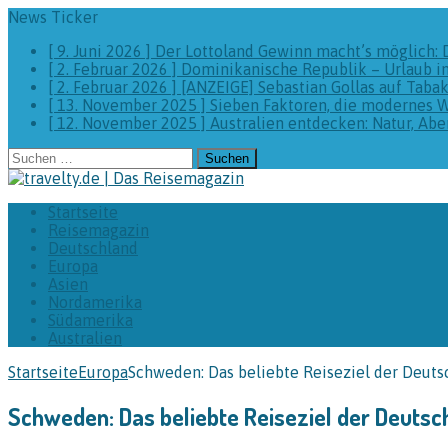
News Ticker
[ 9. Juni 2026 ]
Der Lottoland Gewinn macht’s möglich: 
[ 2. Februar 2026 ]
Dominikanische Republik – Urlaub i
[ 2. Februar 2026 ]
[ANZEIGE] Sebastian Gollas auf Taba
[ 13. November 2025 ]
Sieben Faktoren, die modernes 
[ 12. November 2025 ]
Australien entdecken: Natur, A
Suchen
nach:
Startseite
Reisemagazin
Deutschland
Europa
Asien
Nordamerika
Südamerika
Australien
Startseite
Europa
Schweden: Das beliebte Reiseziel der Deuts
Schweden: Das beliebte Reiseziel der Deutsch