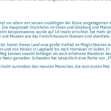
länzt vor allem mit seinen unzähligen der Küste vorgelagerten
 Die Hauptstadt Stockholm im Osten und Göteborg und Malmö i
olm beispielsweise, wurde auf 14 Inseln errichtet, hat mehr al
ste und Museen wie das Freiluftmuseum Skansen sind ebenfalls 
er, bietet dieses Land eine große Vielfalt an Möglichkeiten a
n und von Abisko in Lappland bis nach Hemavan im Süden. Er e
eg können sowohl Anfänger als auch erfahrene Wanderer bei 
atur genießen. Schweden hat tatsächlich eine Reihe von „Plac
ieht zumindest den meisten Menschen, die zum ersten Mal i