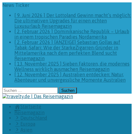
News Ticker
[ 9. Juni 2026 ]
Der Lottoland Gewinn macht’s möglich:
Die ultimativen Upgrades für einen echten
Luxusurlaub
Reisemagazin
[ 2. Februar 2026 ]
Dominikanische Republik – Urlaub
in einem tropischen Paradies
Nordamerika
[ 2. Februar 2026 ]
[ANZEIGE] Sebastian Gollas auf
Tabak-Safari: Wie der StarkeZigarren-Gründer in
Mittelamerika nach dem perfekten Blend sucht
Reisemagazin
[ 13. November 2025 ]
Sieben Faktoren, die modernes
Wellness wirklich ausmachen
Reisemagazin
[ 12. November 2025 ]
Australien entdecken: Natur,
Abenteuer und unvergessliche Momente
Australien
Suchen
nach:
Startseite
Reisemagazin
Deutschland
Europa
Asien