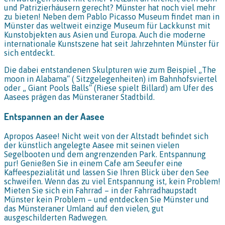
und Patrizierhäusern gerecht? Münster hat noch viel mehr
zu bieten! Neben dem Pablo Picasso Museum findet man in
Münster das weltweit einzige Museum für Lackkunst mit
Kunstobjekten aus Asien und Europa. Auch die moderne
internationale Kunstszene hat seit Jahrzehnten Münster für
sich entdeckt.
Die dabei entstandenen Skulpturen wie zum Beispiel „The
moon in Alabama“ ( Sitzgelegenheiten) im Bahnhofsviertel
oder „ Giant Pools Balls“ (Riese spielt Billard) am Ufer des
Aasees prägen das Münsteraner Stadtbild.
Entspannen an der Aasee
Apropos Aasee! Nicht weit von der Altstadt befindet sich
der künstlich angelegte Aasee mit seinen vielen
Segelbooten und dem angrenzenden Park. Entspannung
pur! Genießen Sie in einem Cafe am Seeufer eine
Kaffeespezialität und lassen Sie Ihren Blick über den See
schweifen. Wenn das zu viel Entspannung ist, kein Problem!
Mieten Sie sich ein Fahrrad – in der Fahrradhaupstadt
Münster kein Problem – und entdecken Sie Münster und
das Münsteraner Umland auf den vielen, gut
ausgeschilderten Radwegen.