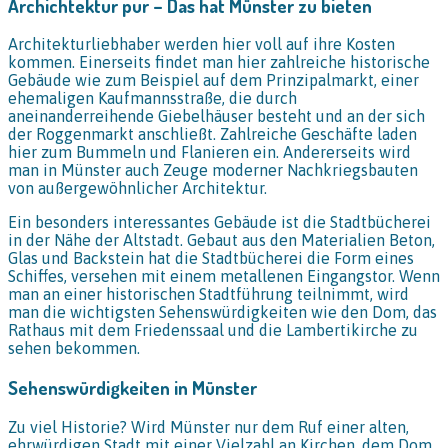
Archichtektur pur – Das hat Münster zu bieten
Architekturliebhaber werden hier voll auf ihre Kosten
kommen. Einerseits findet man hier zahlreiche historische
Gebäude wie zum Beispiel auf dem Prinzipalmarkt, einer
ehemaligen Kaufmannsstraße, die durch
aneinanderreihende Giebelhäuser besteht und an der sich
der Roggenmarkt anschließt. Zahlreiche Geschäfte laden
hier zum Bummeln und Flanieren ein. Andererseits wird
man in Münster auch Zeuge moderner Nachkriegsbauten
von außergewöhnlicher Architektur.
Ein besonders interessantes Gebäude ist die Stadtbücherei
in der Nähe der Altstadt. Gebaut aus den Materialien Beton,
Glas und Backstein hat die Stadtbücherei die Form eines
Schiffes, versehen mit einem metallenen Eingangstor. Wenn
man an einer historischen Stadtführung teilnimmt, wird
man die wichtigsten Sehenswürdigkeiten wie den Dom, das
Rathaus mit dem Friedenssaal und die Lambertikirche zu
sehen bekommen.
Sehenswürdigkeiten in Münster
Zu viel Historie? Wird Münster nur dem Ruf einer alten,
ehrwürdigen Stadt mit einer Vielzahl an Kirchen, dem Dom