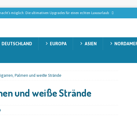
acht’s möglich: Die ultimativen Upgrades für einen echten Luxusurlaub
ublik – Urlaub in einem tropischen Paradies
NORDAMERIKA
DEUTSCHLAND
EUROPA
ASIEN
NORDAMER
n Gollas auf Tabak-Safari: Wie der StarkeZigarren-Gründer in Mittelamerika
ISEMAGAZIN
n, die modernes Wellness wirklich ausmachen
REISEMAGAZIN
 Zigarren, Palmen und weiße Strände
decken: Natur, Abenteuer und unvergessliche Momente
AUSTRALIEN
lmen und weiße Strände
a