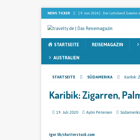
NEWS TICKER
[ 9. Juni 2026 ]
Der Lottoland Gewinn m
REISEMAGAZIN
[ 2. Februar 2026 ]
Dominikanische Rep
STARTSEITE
REISEMAGAZIN
[ 2. Februar 2026 ]
[ANZEIGE] Sebastia
nach dem perfekten Blend sucht
RE
AUSTRALIEN
[ 13. November 2025 ]
Sieben Faktore
STARTSEITE
SÜDAMERIKA
Karibik:
[ 12. November 2025 ]
Australien ent
Karibik: Zigarren, Pa
19. Juli 2020
Aylin Petersen
Südamerik
Igor Sh/shutterstock.com