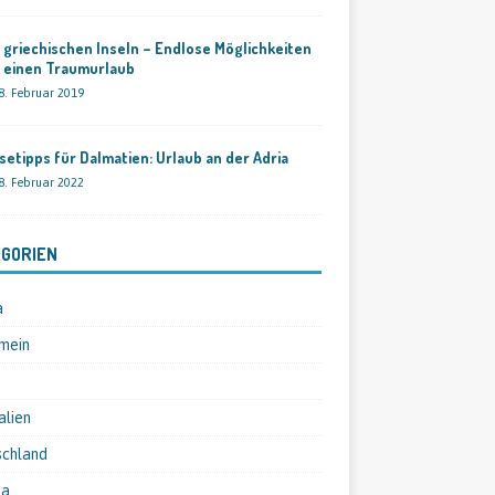
 griechischen Inseln – Endlose Möglichkeiten
r einen Traumurlaub
8. Februar 2019
setipps für Dalmatien: Urlaub an der Adria
8. Februar 2022
GORIEN
a
mein
alien
schland
pa