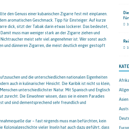
Die
ollte den Genuss einer kubanischen Zigarre fest mit einplanen.
fü
dem aromatischen Geschmack. Tipp für Einsteiger: Auf kurze
1
garre dick, sitzt der Tabak darin etwas lockerer. Das bedeutet,
Damit muss man weniger stark an der Zigarre ziehen und
 Nichtraucher meist sehr viel angenehmer ist. Wer sonst auch
Rei
ren und dünneren Zigarren, die meist deutlich enger gestopft
1
KATE
ufzusuchen und die unterschiedlichen nationalen Eigenheiten
Afrik
rn auch in kulinarischer Hinsicht. Die Karibik ist nicht so klein,
Menschen unterschiedlichster Natur. Mit Spanisch und Englisch
Allge
t zurecht. Die Einwohner wissen, dass sie in einem Paradies
Asien
st und sind dementsprechend sehr freundlich und
Austr
Deut
Einnahmequelle dar – fast nirgends muss man befürchten, kein
e Kolonialgeschichte vieler Inseln hat auch dazu geführt, dass
Euro