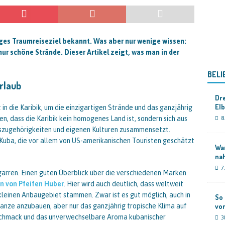
tiges Traumreiseziel bekannt. Was aber nur wenige wissen:
ur schöne Strände. Dieser Artikel zeigt, was man in der
BELI
urlaub
Dre
El
 in die Karibik, um die einzigartigen Strände und das ganzjährig
en, dass die Karibik kein homogenes Land ist, sondern sich aus
8
nszugehörigkeiten und eigenen Kulturen zusammensetzt.
l Kuba, die vor allem von US-amerikanischen Touristen geschätzt
Wan
na
7
garren. Einen guten Überblick über die verschiedenen Marken
n von Pfeifen Huber
. Hier wird auch deutlich, dass weltweit
kleinen Anbaugebiet stammen. Zwar ist es gut möglich, auch in
So 
nze anzubauen, aber nur das ganzjährig tropische Klima auf
vo
Geschmack und das unverwechselbare Aroma kubanischer
3