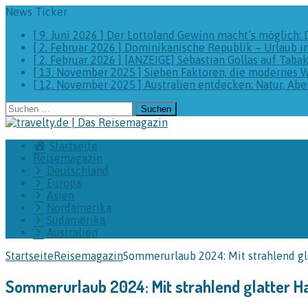
News Ticker
[ 9. Juni 2026 ]
Der Lottoland Gewinn macht’s möglich: 
[ 2. Februar 2026 ]
Dominikanische Republik – Urlaub i
[ 2. Februar 2026 ]
[ANZEIGE] Sebastian Gollas auf Taba
[ 13. November 2025 ]
Sieben Faktoren, die modernes 
[ 12. November 2025 ]
Australien entdecken: Natur, A
Suchen
nach:
Startseite
Reisemagazin
Deutschland
Europa
Asien
Nordamerika
Südamerika
Australien
Startseite
Reisemagazin
Sommerurlaub 2024: Mit strahlend gla
Sommerurlaub 2024: Mit strahlend glatter Ha