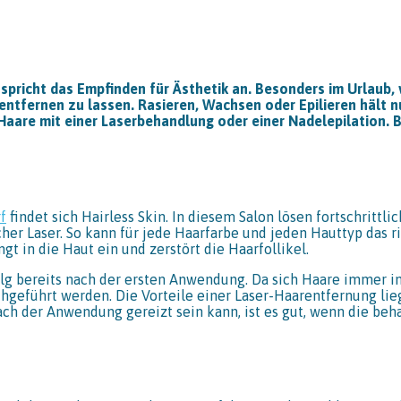
 spricht das Empfinden für Ästhetik an. Besonders im Urlaub,
ntfernen zu lassen. Rasieren, Wachsen oder Epilieren hält nu
aare mit einer Laserbehandlung oder einer Nadelepilation. 
f
findet sich Hairless Skin. In diesem Salon lösen fortschrittl
cher Laser. So kann für jede Haarfarbe und jeden Hauttyp das r
gt in die Haut ein und zerstört die Haarfollikel.
olg bereits nach der ersten Anwendung. Da sich Haare immer 
eführt werden. Die Vorteile einer Laser-Haarentfernung lie
ch der Anwendung gereizt sein kann, ist es gut, wenn die be