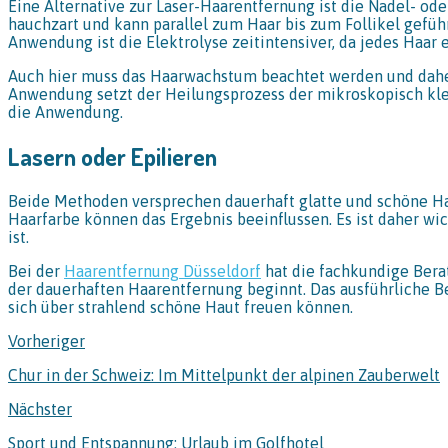
Eine Alternative zur Laser-Haarentfernung ist die Nadel- ode
hauchzart und kann parallel zum Haar bis zum Follikel gefüh
Anwendung ist die Elektrolyse zeitintensiver, da jedes Haar e
Auch hier muss das Haarwachstum beachtet werden und daher
Anwendung setzt der Heilungsprozess der mikroskopisch kleine
die Anwendung.
Lasern oder Epilieren
Beide Methoden versprechen dauerhaft glatte und schöne Hau
Haarfarbe können das Ergebnis beeinflussen. Es ist daher wi
ist.
Bei der
Haarentfernung Düsseldorf
hat die fachkundige Berat
der dauerhaften Haarentfernung beginnt. Das ausführliche B
sich über strahlend schöne Haut freuen können.
Vorheriger
Chur in der Schweiz: Im Mittelpunkt der alpinen Zauberwelt
Nächster
Sport und Entspannung: Urlaub im Golfhotel