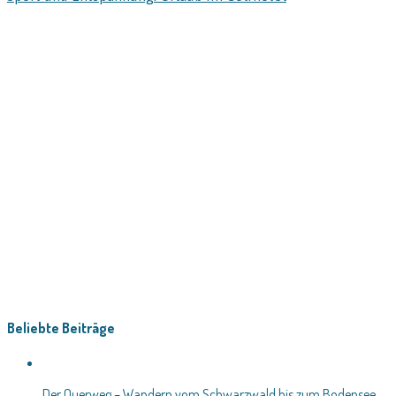
Beliebte Beiträge
Der Querweg – Wandern vom Schwarzwald bis zum Bodensee