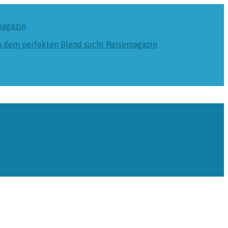
magazin
ch dem perfekten Blend sucht
Reisemagazin