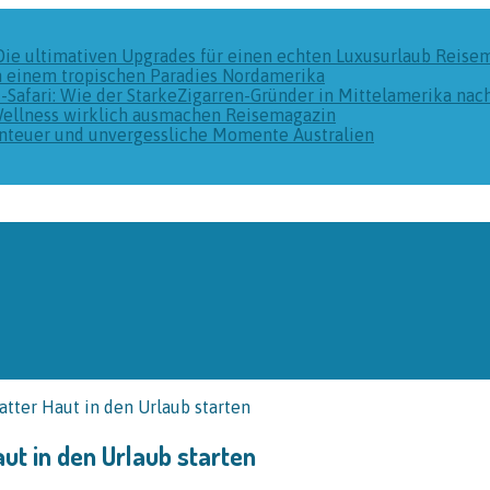
Die ultimativen Upgrades für einen echten Luxusurlaub
Reise
n einem tropischen Paradies
Nordamerika
k-Safari: Wie der StarkeZigarren-Gründer in Mittelamerika na
Wellness wirklich ausmachen
Reisemagazin
benteuer und unvergessliche Momente
Australien
tter Haut in den Urlaub starten
ut in den Urlaub starten