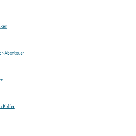
cken
oor-Abenteuer
en
n Koffer