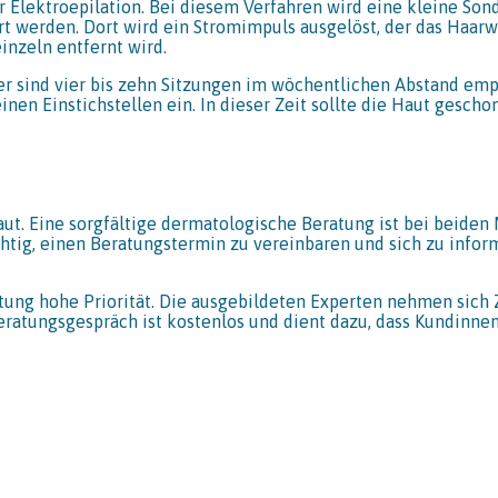
r Elektroepilation. Bei diesem Verfahren wird eine kleine Sond
rt werden. Dort wird ein Stromimpuls ausgelöst, der das Haarw
inzeln entfernt wird.
 sind vier bis zehn Sitzungen im wöchentlichen Abstand empfe
n Einstichstellen ein. In dieser Zeit sollte die Haut geschon
t. Eine sorgfältige dermatologische Beratung ist bei beiden
chtig, einen Beratungstermin zu vereinbaren und sich zu info
ung hohe Priorität. Die ausgebildeten Experten nehmen sich Z
eratungsgespräch ist kostenlos und dient dazu, dass Kundinne