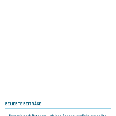
BELIEBTE BEITRÄGE
Kurztrip nach Potsdam – Welche Sehenswürdigkeiten sollte