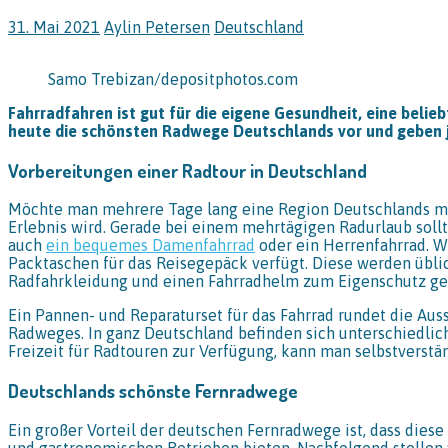
31. Mai 2021
Aylin Petersen
Deutschland
Samo Trebizan/depositphotos.com
Fahrradfahren ist gut für die eigene Gesundheit, eine belie
heute die schönsten Radwege Deutschlands vor und geben j
Vorbereitungen einer Radtour in Deutschland
Möchte man mehrere Tage lang eine Region Deutschlands mit 
Erlebnis wird. Gerade bei einem mehrtägigen Radurlaub sollt
auch
ein bequemes Damenfahrrad
oder ein Herrenfahrrad. W
Packtaschen für das Reisegepäck verfügt. Diese werden übli
Radfahrkleidung und einen Fahrradhelm zum Eigenschutz ge
Ein Pannen- und Reparaturset für das Fahrrad rundet die Auss
Radweges. In ganz Deutschland befinden sich unterschiedlic
Freizeit für Radtouren zur Verfügung, kann man selbstverst
Deutschlands schönste Fernradwege
Ein großer Vorteil der deutschen Fernradwege ist, dass dies
und gastronomischen Betrieben bieten. Nachfolgend stellen 