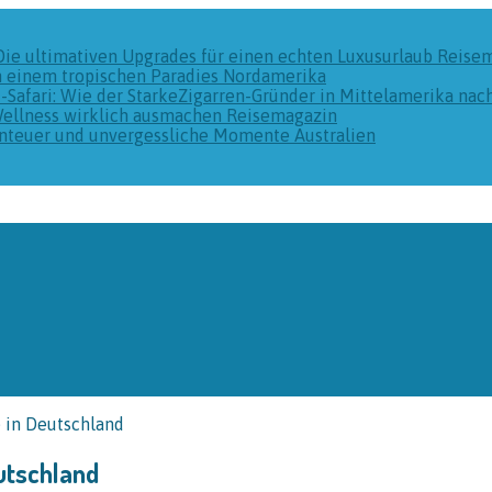
Die ultimativen Upgrades für einen echten Luxusurlaub
Reise
n einem tropischen Paradies
Nordamerika
k-Safari: Wie der StarkeZigarren-Gründer in Mittelamerika na
Wellness wirklich ausmachen
Reisemagazin
benteuer und unvergessliche Momente
Australien
 in Deutschland
utschland