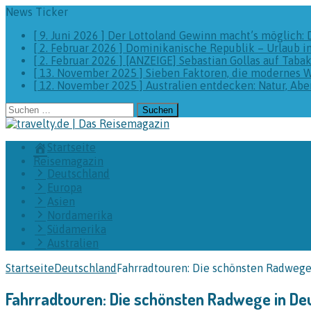
News Ticker
[ 9. Juni 2026 ]
Der Lottoland Gewinn macht’s möglich: 
[ 2. Februar 2026 ]
Dominikanische Republik – Urlaub i
[ 2. Februar 2026 ]
[ANZEIGE] Sebastian Gollas auf Taba
[ 13. November 2025 ]
Sieben Faktoren, die modernes 
[ 12. November 2025 ]
Australien entdecken: Natur, A
Suchen
nach:
Startseite
Reisemagazin
Deutschland
Europa
Asien
Nordamerika
Südamerika
Australien
Startseite
Deutschland
Fahrradtouren: Die schönsten Radwege
Fahrradtouren: Die schönsten Radwege in De