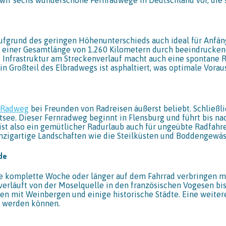
ufgrund des geringen Höhenunterschieds auch ideal für Anfäng
f einer Gesamtlänge von 1.260 Kilometern durch beeindrucke
 Infrastruktur am Streckenverlauf macht auch eine spontane 
 Großteil des Elbradwegs ist asphaltiert, was optimale Voraus
-Radweg
bei Freunden von Radreisen äußerst beliebt. Schließli
tsee. Dieser Fernradweg beginnt in Flensburg und führt bis n
 ist also ein gemütlicher Radurlaub auch für ungeübte Radfahr
einzigartige Landschaften wie die Steilküsten und Boddengewä
de
ine komplette Woche oder länger auf dem Fahrrad verbringen m
erläuft von der Moselquelle in den französischen Vogesen bi
en mit Weinbergen und einige historische Städte. Eine weite
t werden können.