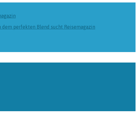
magazin
ch dem perfekten Blend sucht
Reisemagazin