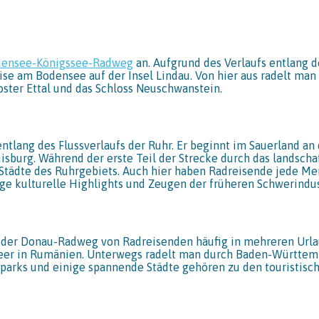
ensee-Königssee-Radweg
an. Aufgrund des Verlaufs entlang 
eise am Bodensee auf der Insel Lindau. Von hier aus radelt ma
ster Ettal und das Schloss Neuschwanstein.
tlang des Flussverlaufs der Ruhr. Er beginnt im Sauerland an
burg. Während der erste Teil der Strecke durch das landschaft
e Städte des Ruhrgebiets. Auch hier haben Radreisende jede M
ge kulturelle Highlights und Zeugen der früheren Schwerindus
der Donau-Radweg von Radreisenden häufig in mehreren Urlaub
r in Rumänien. Unterwegs radelt man durch Baden-Württember
rparks und einige spannende Städte gehören zu den touristis