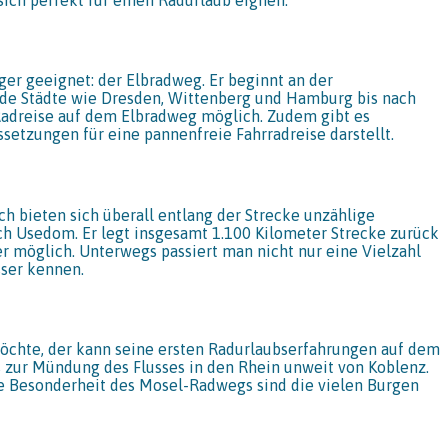
er geeignet: der Elbradweg. Er beginnt an der
nde Städte wie Dresden, Wittenberg und Hamburg bis nach
Radreise auf dem Elbradweg möglich. Zudem gibt es
setzungen für eine pannenfreie Fahrradreise darstellt.
ch bieten sich überall entlang der Strecke unzählige
ach Usedom. Er legt insgesamt 1.100 Kilometer Strecke zurück
er möglich. Unterwegs passiert man nicht nur eine Vielzahl
sser kennen.
öchte, der kann seine ersten Radurlaubserfahrungen auf dem
s zur Mündung des Flusses in den Rhein unweit von Koblenz.
re Besonderheit des Mosel-Radwegs sind die vielen Burgen