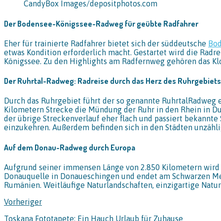
CandyBox Images/depositphotos.com
Der Bodensee-Königssee-Radweg für geübte Radfahrer
Eher für trainierte Radfahrer bietet sich der süddeutsche
Bod
etwas Kondition erforderlich macht. Gestartet wird die Radr
Königssee. Zu den Highlights am Radfernweg gehören das Klo
Der Ruhrtal-Radweg: Radreise durch das Herz des Ruhrgebiets
Durch das Ruhrgebiet führt der so genannte RuhrtalRadweg en
Kilometern Strecke die Mündung der Ruhr in den Rhein in Duis
der übrige Streckenverlauf eher flach und passiert bekannt
einzukehren. Außerdem befinden sich in den Städten unzähli
Auf dem Donau-Radweg durch Europa
Aufgrund seiner immensen Länge von 2.850 Kilometern wird 
Donauquelle in Donaueschingen und endet am Schwarzen Mee
Rumänien. Weitläufige Naturlandschaften, einzigartige Natu
Vorheriger
Toskana Fototapete: Ein Hauch Urlaub für Zuhause