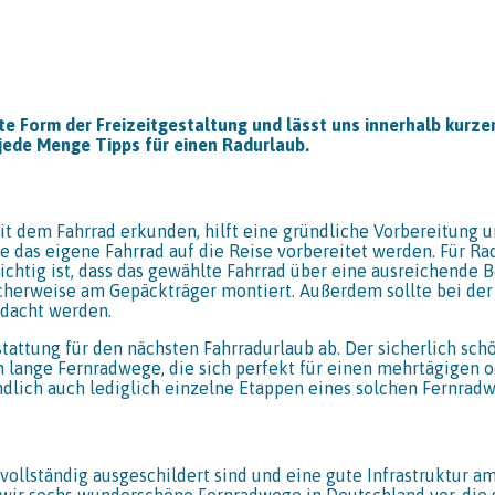
bte Form der Freizeitgestaltung und lässt uns innerhalb kurze
ede Menge Tipps für einen Radurlaub.
dem Fahrrad erkunden, hilft eine gründliche Vorbereitung un
e das eigene Fahrrad auf die Reise vorbereitet werden. Für Ra
ichtig ist, dass das gewählte Fahrrad über eine ausreichende
cherweise am Gepäckträger montiert. Außerdem sollte bei der 
dacht werden.
tattung für den nächsten Fahrradurlaub ab. Der sicherlich sch
h lange Fernradwege, die sich perfekt für einen mehrtägigen
ändlich auch lediglich einzelne Etappen eines solchen Fernr
e vollständig ausgeschildert sind und eine gute Infrastruktu
wir sechs wunderschöne Fernradwege in Deutschland vor, die s